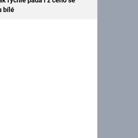
ak rychle padá i z čeho se
 bílé