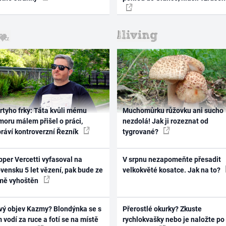
rtyho frky: Táta kvůli mému
Muchomůrku růžovku ani sucho
oru málem přišel o práci,
nezdolá! Jak ji rozeznat od
práví kontroverzní Řezník
tygrované?
per Vercetti vyfasoval na
V srpnu nezapomeňte přesadit
vensku 5 let vězení, pak bude ze
velkokvěté kosatce. Jak na to?
mě vyhoštěn
vý objev Kazmy? Blondýnka se s
Přerostlé okurky? Zkuste
 vodí za ruce a fotí se na místě
rychlokvašky nebo je naložte po