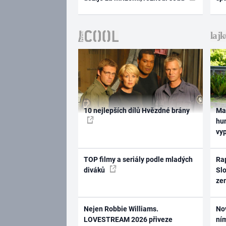
10 nejlepších dílů Hvězdné brány
Ma
hum
vy
TOP filmy a seriály podle mladých
Rap
diváků
Slo
ze
Nejen Robbie Williams.
No
LOVESTREAM 2026 přiveze
ním