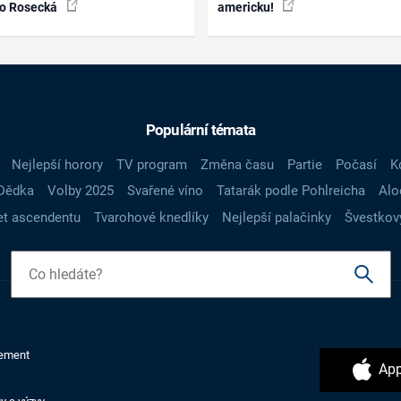
ko Rosecká
americku!
Populární témata
Nejlepší horory
TV program
Změna času
Partie
Počasí
K
Dědka
Volby 2025
Svařené víno
Tatarák podle Pohlreicha
Alo
t ascendentu
Tvarohové knedlíky
Nejlepší palačinky
Švestkov
ement
App