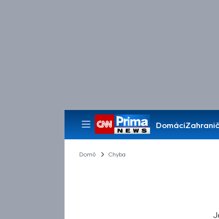
Domácí
Zahranič
Pořady
Domů
Chyba
J