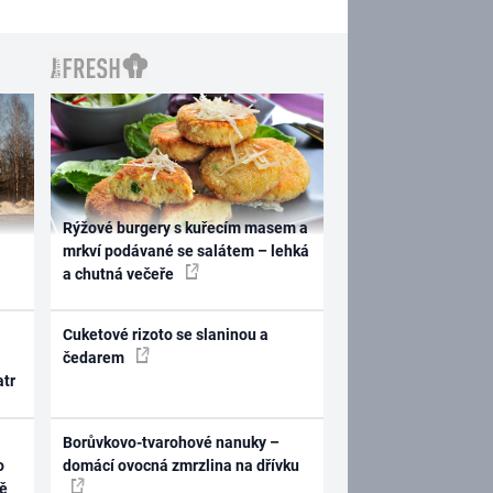
Rýžové burgery s kuřecím masem a
mrkví podávané se salátem – lehká
a chutná večeře
Cuketové rizoto se slaninou a
čedarem
atr
Borůvkovo-tvarohové nanuky –
o
domácí ovocná zmrzlina na dřívku
ně