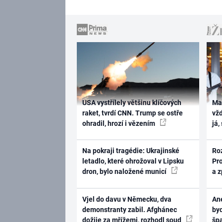
USA vystřílely většinu klíčových
Ma
raket, tvrdí CNN. Trump se ostře
vž
ohradil, hrozí i vězením
já,
Na pokraji tragédie: Ukrajinské
Ro
letadlo, které ohrožoval v Lipsku
Pr
dron, bylo naložené municí
a 
Vjel do davu v Německu, dva
Ane
demonstranty zabil. Afghánec
byd
dožije za mřížemi, rozhodl soud
šp