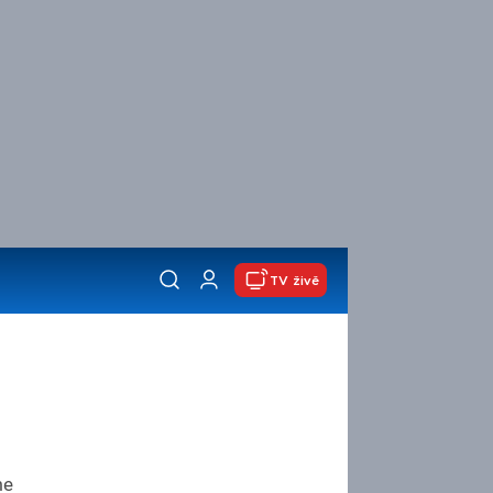
TV živě
me