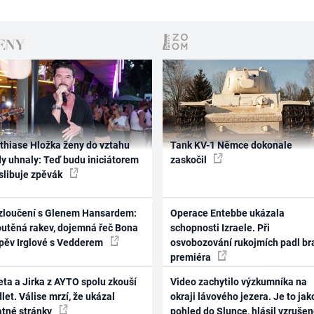
thiase Hložka ženy do vztahu
Tank KV-1 Němce dokonale
dy uhnaly: Teď budu iniciátorem
zaskočil
 slibuje zpěvák
zloučení s Glenem Hansardem:
Operace Entebbe ukázala
outěná rakev, dojemná řeč Bona
schopnosti Izraele. Při
zpěv Irglové s Vedderem
osvobozování rukojmích padl br
premiéra
ta a Jirka z AYTO spolu zkouší
Video zachytilo výzkumníka na
let. Válise mrzí, že ukázal
okraji lávového jezera. Je to jak
atné stránky
pohled do Slunce, hlásil vzruše