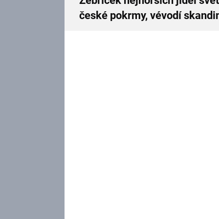
Žebříček nejhorších jídel světa
české pokrmy, vévodí skand