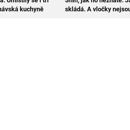
. Umístily se i tři
Sníh, jak ho neznáte: J
inávská kuchyně
skládá. A vločky nejsou