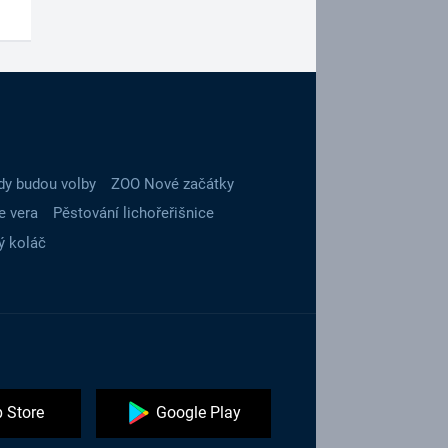
dy budou volby
ZOO Nové začátky
e vera
Pěstování lichořeřišnice
ý koláč
 Store
Google Play