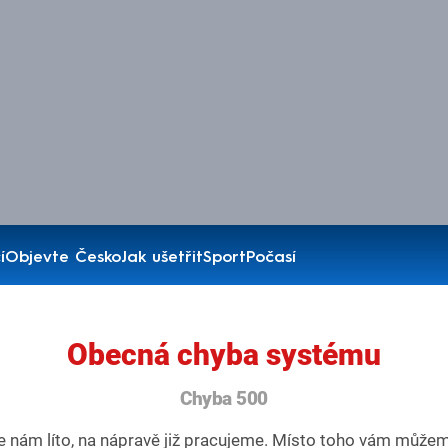
í
Objevte Česko
Jak ušetřit
Sport
Počasí
Obecná chyba systému
Chyba 500
e nám líto, na nápravě již pracujeme. Místo toho vám může