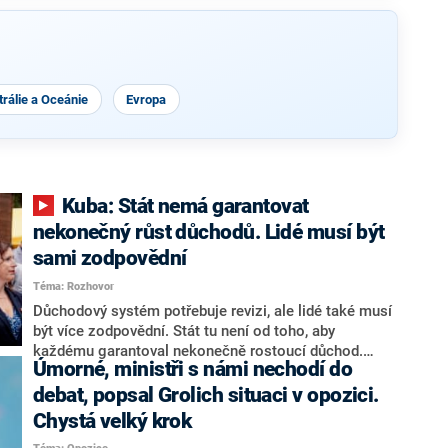
rálie a Oceánie
Evropa
Kuba: Stát nemá garantovat
nekonečný růst důchodů. Lidé musí být
sami zodpovědní
Téma: Rozhovor
Důchodový systém potřebuje revizi, ale lidé také musí
být více zodpovědní. Stát tu není od toho, aby
každému garantoval nekonečně rostoucí důchod.
Úmorné, ministři s námi nechodí do
Chybí tu nový systém a my ho představíme,řekl
hejtman Jihočeského kraje a předseda hnutí Naše
debat, popsal Grolich situaci v opozici.
Česko Martin Kuba v rozhovoru pro CNN Prima NEWS.
Chystá velký krok
V čele státu pak podle něj nemůže být člověk, který by