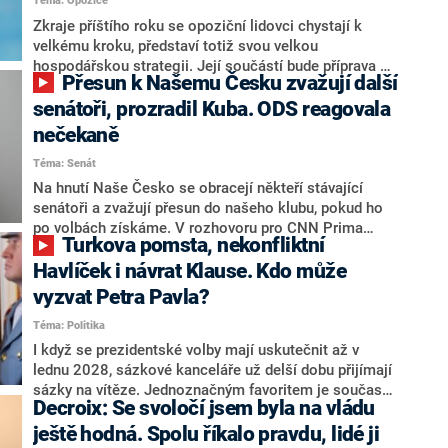
Téma: Opozice
střetem zájmů omezoval čerpání financí a rozvoj,
dodal. Řešení u Andreje Babiše ale hodnotit nechtěl.
Zkraje příštího roku se opoziční lidovci chystají k
velkému kroku, představí totiž svou velkou
hospodářskou strategii. Její součástí bude příprava na
Přesun k Našemu Česku zvažují další
stárnutí populace, řekl ve středu na setkání s novináři
nový předseda lidovců Jan Grolich. Ten zároveň v
senátoři, prozradil Kuba. ODS reagovala
senátních volbách kandiduje ve Vyškově. Popsal i
nečekaně
aktivitu opozice, o níž vládní strany nebo političtí
Téma: Senát
komentátoři mluví jako o slabé a v defenzivě. „Je to
úmorná práce upozorňovat na chyby vlády. Ministři s
Na hnutí Naše Česko se obracejí někteří stávající
námi navíc nechodí do debat. Chceme ale ukazovat
senátoři a zvažují přesun do našeho klubu, pokud ho
svoje témata,“ odpověděl Grolich na dotaz CNN Prima
po volbách získáme. V rozhovoru pro CNN Prima
Turkova pomsta, nekonfliktní
NEWS.
NEWS to řekl zakladatel hnutí a jihočeský hejtman
Martin Kuba. Konkrétní nebyl, ale získat by takto mohl
Havlíček i návrat Klause. Kdo může
například senátora Zdeňka Hrabu, který je dnes
vyzvat Petra Pavla?
součástí klubu ODS a TOP 09. Hraba to na dotaz
Téma: Politika
redakce nevyloučil. Předseda klubu senátorů ODS
Zdeněk Nytra redakci řekl, že počítá s odchodem
I když se prezidentské volby mají uskutečnit až v
některých senátorů z klubu a že Naše Česko není
lednu 2028, sázkové kanceláře už delší dobu přijímají
nepřítel, ale soupeř.
sázky na vítěze. Jednoznačným favoritem je současná
Decroix: Se svoločí jsem byla na vládu
hlava státu Petr Pavel. Daleko za ním pak bookmakeři
zmiňují dva výrazné politiky ANO, tedy premiéra
ještě hodná. Spolu říkalo pravdu, lidé ji