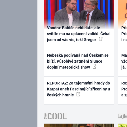
Vondra: Babiše nehlídáte, ale
Pri
svítíte mu na uplácení voličů. Čekal
Pri
jsem od vás víc, řekl Gregor
i n
Nebeská podívaná nad Českem se
Ma
blíží. Působivé zatmění Slunce
vž
doplní meteorická show
já,
REPORTÁŽ: Za tajemnými hrady do
Ro
Karpat aneb Fascinující zříceniny u
Pr
českých hranic
a 