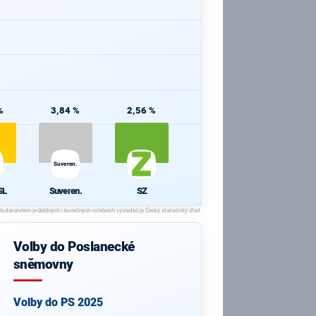
%
3,84 %
2,56 %
Suveren.
SL
Suveren.
SZ
Volby do Poslanecké
sněmovny
Volby do PS 2025