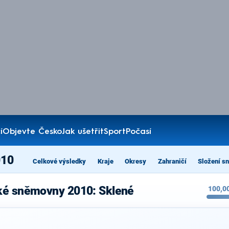
í
Objevte Česko
Jak ušetřit
Sport
Počasí
010
Celkové výsledky
Kraje
Okresy
Zahraničí
Složení s
ké sněmovny 2010: Sklené
100,0