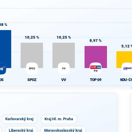
38 %
10,25 %
10,25 %
8,97 %
5,12 
SPOZ
VV
DS
SPOZ
VV
TOP 09
KDU-Č
Karlovarský kraj
Kraj Hl. m. Praha
Liberecký kraj
Moravskoslezský kraj