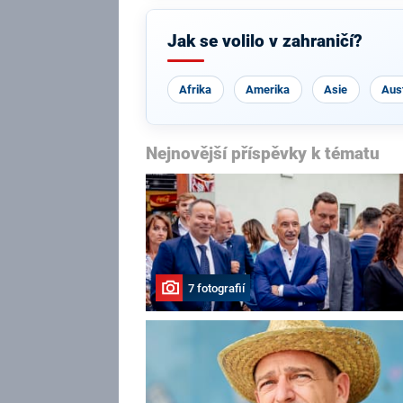
Jak se volilo v zahraničí?
Afrika
Amerika
Asie
Aust
Nejnovější příspěvky k tématu
7 fotografií