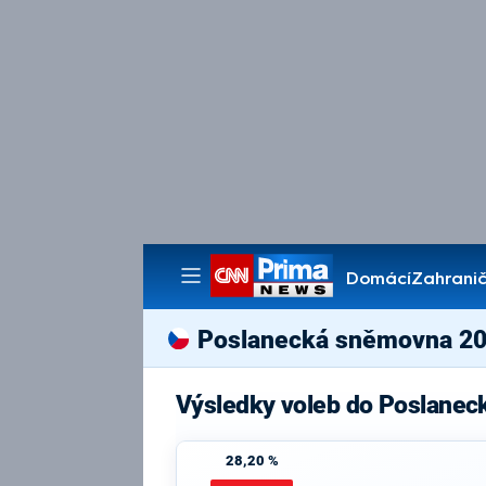
Domácí
Zahranič
Pořady
Poslanecká sněmovna 2
Výsledky voleb do Poslanec
28,20 %