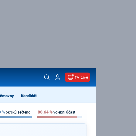
TV živě
němovny
Kandidáti
0
%
88,64
%
okrsků sečteno
volební účast