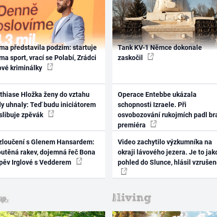
ma představila podzim: startuje
Tank KV-1 Němce dokonale
ma sport, vrací se Polabí, Zrádci
zaskočil
ové kriminálky
thiase Hložka ženy do vztahu
Operace Entebbe ukázala
dy uhnaly: Teď budu iniciátorem
schopnosti Izraele. Při
 slibuje zpěvák
osvobozování rukojmích padl br
premiéra
zloučení s Glenem Hansardem:
Video zachytilo výzkumníka na
outěná rakev, dojemná řeč Bona
okraji lávového jezera. Je to jak
zpěv Irglové s Vedderem
pohled do Slunce, hlásil vzruše