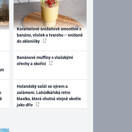
Karamelové snídaňové smoothie z
banánu, vloček a tvarohu – snídaně
do skleničky
Banánové muffiny s vlašskými
ořechy a skořicí
atr
Holandský salát se sýrem a
o
salámem: Lahůdkářská retro
ně
klasika, která chutná stejně skvěle
jako dřív