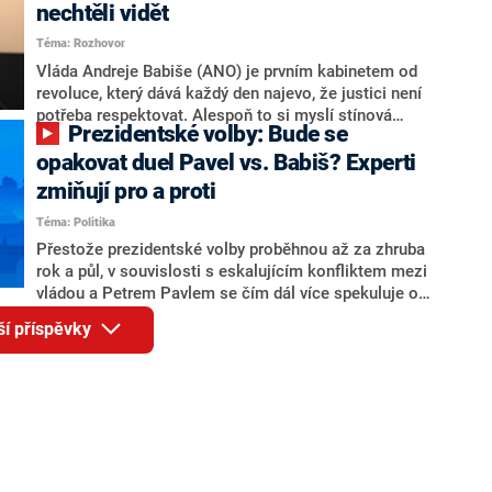
Andreje Babiše a ministra průmyslu Karla Havlíčka.
nechtěli vidět
Oblíbeným tipem samotných sázkařů je poslanec za
Téma: Rozhovor
Motoristy Filip Turek. Politolog Jan Kubáček nicméně
o případné kandidatuře kohokoliv ze zmíněné trojice
Vláda Andreje Babiše (ANO) je prvním kabinetem od
značně pochybuje. Podle něj současná koalice dosud
revoluce, který dává každý den najevo, že justici není
nemá osobu, která by Pavlovi mohla konkurovat.
potřeba respektovat. Alespoň to si myslí stínová
Prezidentské volby: Bude se
ministryně spravedlnosti ODS Eva Decroix. V
rozhovoru pro CNN Prima NEWS si nebrala servítky
opakovat duel Pavel vs. Babiš? Experti
ohledně politického výkonu svého nástupce Jeronýma
zmiňují pro a proti
Tejce (za ANO) či vládní zmocněnkyně pro lidská
Téma: Politika
práva Taťány Malé (ANO). Označením „svoloč“ na
adresu vlády prý byla ještě hodná. Decroix se také
Přestože prezidentské volby proběhnou až za zhruba
vrátila k volební porážce koalice Spolu či promluvila o
rok a půl, v souvislosti s eskalujícím konfliktem mezi
hnutí Naše Česko Martina Kuby.
vládou a Petrem Pavlem se čím dál více spekuluje o
tom, koho by do bitvy o Hrad mohla vyslat současná
ší příspěvky
koalice. Někteří političtí komentátoři znovu vytahují
jméno premiéra Andreje Babiše (ANO). Jak moc je
pravděpodobné, že se v prezidentských volbách 2028
bude znovu opakovat souboj z roku 2023?