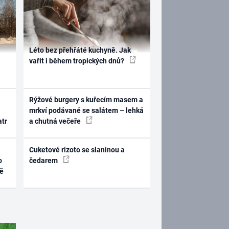
Léto bez přehřáté kuchyně. Jak
vařit i během tropických dnů?
Rýžové burgery s kuřecím masem a
mrkví podávané se salátem – lehká
atr
a chutná večeře
Cuketové rizoto se slaninou a
o
čedarem
ně