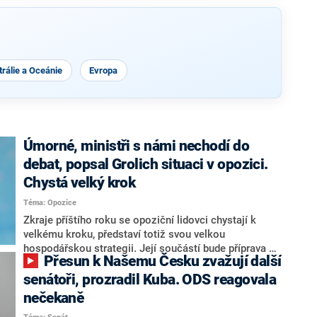
rálie a Oceánie
Evropa
Úmorné, ministři s námi nechodí do
debat, popsal Grolich situaci v opozici.
Chystá velký krok
Téma: Opozice
Zkraje příštího roku se opoziční lidovci chystají k
velkému kroku, představí totiž svou velkou
hospodářskou strategii. Její součástí bude příprava na
Přesun k Našemu Česku zvažují další
stárnutí populace, řekl ve středu na setkání s novináři
nový předseda lidovců Jan Grolich. Ten zároveň v
senátoři, prozradil Kuba. ODS reagovala
senátních volbách kandiduje ve Vyškově. Popsal i
nečekaně
aktivitu opozice, o níž vládní strany nebo političtí