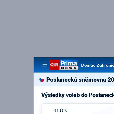
Domácí
Zahranič
Pořady
Poslanecká sněmovna 2
Výsledky voleb do Poslanec
44,89 %