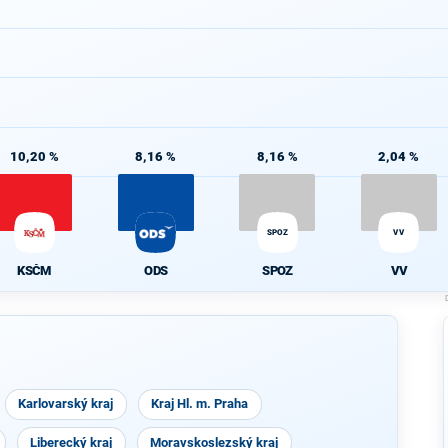
10,20 %
8,16 %
8,16 %
2,04 %
SPOZ
VV
KSČM
ODS
SPOZ
VV
Karlovarský kraj
Kraj Hl. m. Praha
Liberecký kraj
Moravskoslezský kraj