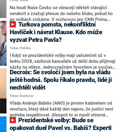
Téma: Senát
komentátoři mluví jako o slabé a v defenzivě. „Je to
úmorná práce upozorňovat na chyby vlády. Ministři s
Na hnutí Naše Česko se obracejí někteří stávající
námi navíc nechodí do debat. Chceme ale ukazovat
senátoři a zvažují přesun do našeho klubu, pokud ho
svoje témata,“ odpověděl Grolich na dotaz CNN Prima
po volbách získáme. V rozhovoru pro CNN Prima
Turkova pomsta, nekonfliktní
NEWS.
NEWS to řekl zakladatel hnutí a jihočeský hejtman
Martin Kuba. Konkrétní nebyl, ale získat by takto mohl
Havlíček i návrat Klause. Kdo může
například senátora Zdeňka Hrabu, který je dnes
vyzvat Petra Pavla?
součástí klubu ODS a TOP 09. Hraba to na dotaz
Téma: Politika
redakce nevyloučil. Předseda klubu senátorů ODS
Zdeněk Nytra redakci řekl, že počítá s odchodem
I když se prezidentské volby mají uskutečnit až v
některých senátorů z klubu a že Naše Česko není
lednu 2028, sázkové kanceláře už delší dobu přijímají
nepřítel, ale soupeř.
sázky na vítěze. Jednoznačným favoritem je současná
Decroix: Se svoločí jsem byla na vládu
hlava státu Petr Pavel. Daleko za ním pak bookmakeři
zmiňují dva výrazné politiky ANO, tedy premiéra
ještě hodná. Spolu říkalo pravdu, lidé ji
Andreje Babiše a ministra průmyslu Karla Havlíčka.
nechtěli vidět
Oblíbeným tipem samotných sázkařů je poslanec za
Téma: Rozhovor
Motoristy Filip Turek. Politolog Jan Kubáček nicméně
o případné kandidatuře kohokoliv ze zmíněné trojice
Vláda Andreje Babiše (ANO) je prvním kabinetem od
značně pochybuje. Podle něj současná koalice dosud
revoluce, který dává každý den najevo, že justici není
nemá osobu, která by Pavlovi mohla konkurovat.
potřeba respektovat. Alespoň to si myslí stínová
Prezidentské volby: Bude se
ministryně spravedlnosti ODS Eva Decroix. V
rozhovoru pro CNN Prima NEWS si nebrala servítky
opakovat duel Pavel vs. Babiš? Experti