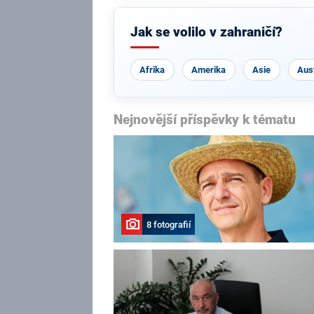
Jak se volilo v zahraničí?
Afrika
Amerika
Asie
Aust
Nejnovější příspěvky k tématu
8 fotografií