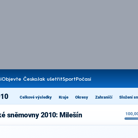
í
Objevte Česko
Jak ušetřit
Sport
Počasí
010
Celkové výsledky
Kraje
Okresy
Zahraničí
Složení s
ké sněmovny 2010: Milešín
100,0