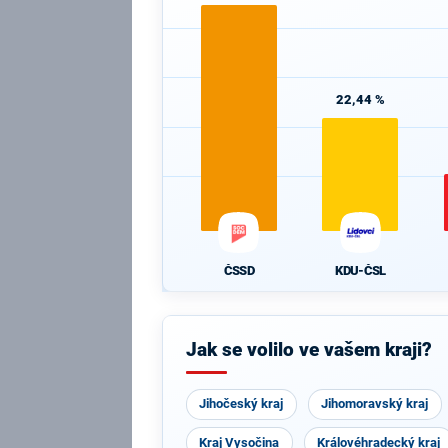
22,44 %
ČSSD
KDU-ČSL
Jak se volilo ve vašem kraji?
Jihočeský kraj
Jihomoravský kraj
Kraj Vysočina
Královéhradecký kraj