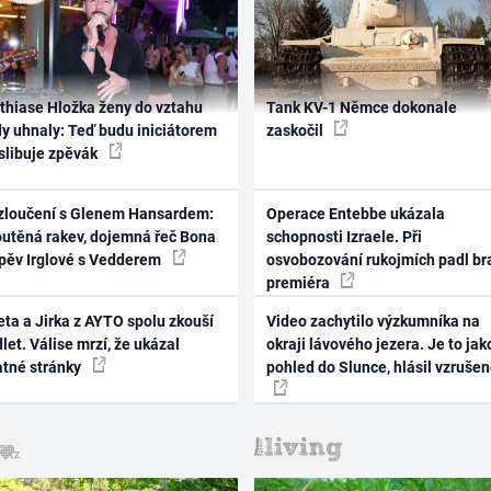
thiase Hložka ženy do vztahu
Tank KV-1 Němce dokonale
dy uhnaly: Teď budu iniciátorem
zaskočil
 slibuje zpěvák
zloučení s Glenem Hansardem:
Operace Entebbe ukázala
outěná rakev, dojemná řeč Bona
schopnosti Izraele. Při
zpěv Irglové s Vedderem
osvobozování rukojmích padl br
premiéra
ta a Jirka z AYTO spolu zkouší
Video zachytilo výzkumníka na
let. Válise mrzí, že ukázal
okraji lávového jezera. Je to jak
atné stránky
pohled do Slunce, hlásil vzruše