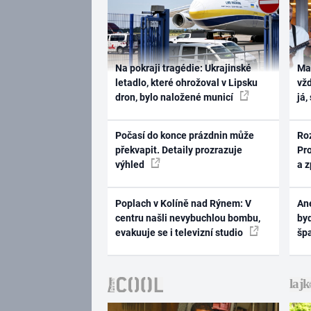
Na pokraji tragédie: Ukrajinské
Ma
letadlo, které ohrožoval v Lipsku
vž
dron, bylo naložené municí
já,
Počasí do konce prázdnin může
Ro
překvapit. Detaily prozrazuje
Pr
výhled
a 
Poplach v Kolíně nad Rýnem: V
Ane
centru našli nevybuchlou bombu,
byd
evakuuje se i televizní studio
šp