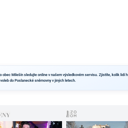
výsledky než ve zbytku republiky.
obec Milešín sledujte online v našem výsledkovém servisu. Zjistíte, kolik lidí h
 voleb do Poslanecké sněmovny v jiných letech.