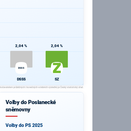
2,04 %
2,04 %
DSSS
DSSS
SZ
Volby do Poslanecké
sněmovny
Volby do PS 2025