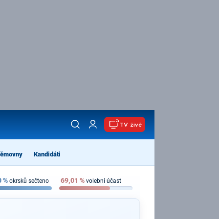
TV živě
němovny
Kandidáti
0
%
69,01
%
okrsků sečteno
volební účast