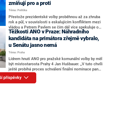
ohledně politického výkonu svého nástupce Jeronýma
zmiňují pro a proti
Tejce (za ANO) či vládní zmocněnkyně pro lidská
Téma: Politika
práva Taťány Malé (ANO). Označením „svoloč“ na
adresu vlády prý byla ještě hodná. Decroix se také
Přestože prezidentské volby proběhnou až za zhruba
vrátila k volební porážce koalice Spolu či promluvila o
rok a půl, v souvislosti s eskalujícím konfliktem mezi
hnutí Naše Česko Martina Kuby.
vládou a Petrem Pavlem se čím dál více spekuluje o
Těžkosti ANO v Praze: Náhradního
tom, koho by do bitvy o Hrad mohla vyslat současná
koalice. Někteří političtí komentátoři znovu vytahují
kandidáta na primátora zřejmě vybralo,
jméno premiéra Andreje Babiše (ANO). Jak moc je
u Senátu jasno nemá
pravděpodobné, že se v prezidentských volbách 2028
Téma: Praha
bude znovu opakovat souboj z roku 2023?
Lídrem hnutí ANO pro pražské komunální volby by měl
být místostarosta Prahy 4 Jan Hušbauer. „V tuto chvíli
ještě probíhá proces schválení finální nominace pana
Jana Hušbauera Výborem hnutí ANO,“ uvedl pro
ší příspěvky
redakci místopředseda pražského ANO Martin
Benkovič. O Hušbauerovi se spekulovalo jako o
náhradníkovi v čele pražské kandidátky poté, co
rezignoval po sérii nejasností v majetkových
přiznáních a pořizování bytů Ondřej Prokop. Zároveň
ale stále není jasné, kdo bude za ANO kandidovat ve
dvou ze tří pražských obvodů do horní komory
parlamentu. ANO má v Praze dlouhodobě horší