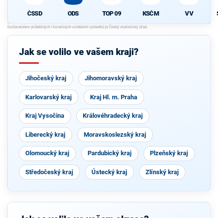
ČSSD
ODS
TOP 09
KSČM
VV
Jak se volilo ve vašem kraji?
Jihočeský kraj
Jihomoravský kraj
Karlovarský kraj
Kraj Hl. m. Praha
Kraj Vysočina
Královéhradecký kraj
Liberecký kraj
Moravskoslezský kraj
Olomoucký kraj
Pardubický kraj
Plzeňský kraj
Středočeský kraj
Ústecký kraj
Zlínský kraj