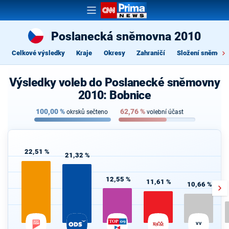
Poslanecká sněmovna 2010
Celkové výsledky
Kraje
Okresy
Zahraničí
Složení sněmovn
Výsledky voleb do Poslanecké sněmovny
2010: Bobnice
100,00
%
62,76
%
okrsků sečteno
volební účast
22,51 %
21,32 %
12,55 %
11,61 %
10,66 %
VV