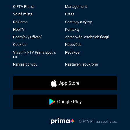
O FTV Prima
Management
Volná místa
Press
Reklama
Castingy a výzvy
HbbTV
Kontakty
Podmínky užívání
Zpracování osobních údajů
Cookies
Nápověda
Vlastník FTV Prima spol. s
Redakce
r.o.
Nahlásit chybu
Nastavení soukromí
App Store
Google Play
© FTV Prima spol. s r.o.