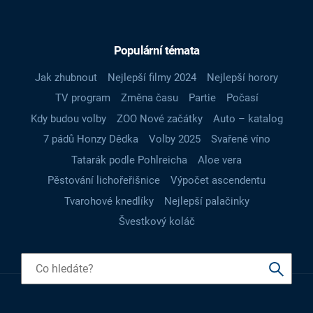
Populární témata
Jak zhubnout
Nejlepší filmy 2024
Nejlepší horory
TV program
Změna času
Partie
Počasí
Kdy budou volby
ZOO Nové začátky
Auto – katalog
7 pádů Honzy Dědka
Volby 2025
Svařené víno
Tatarák podle Pohlreicha
Aloe vera
Pěstování lichořeřišnice
Výpočet ascendentu
Tvarohové knedlíky
Nejlepší palačinky
Švestkový koláč