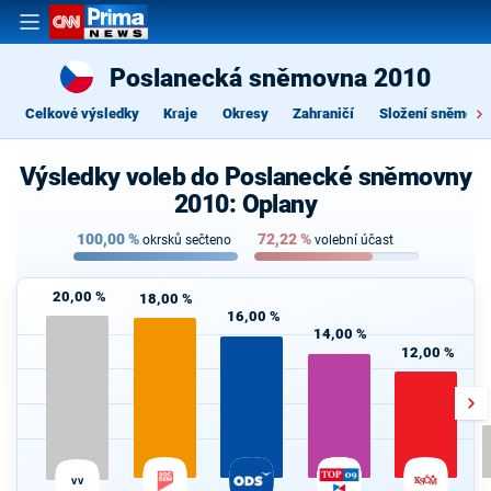
Poslanecká sněmovna 2010
Celkové výsledky
Kraje
Okresy
Zahraničí
Složení sněmovn
Výsledky voleb do Poslanecké sněmovny
2010: Oplany
100,00
%
72,22
%
okrsků sečteno
volební účast
20,00 %
18,00 %
16,00 %
14,00 %
12,00 %
VV