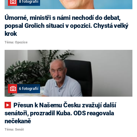
8 fotografií
Úmorné, ministři s námi nechodí do debat,
popsal Grolich situaci v opozici. Chystá velký
krok
Téma: Opozice
6 fotografií
Přesun k Našemu Česku zvažují další
senátoři, prozradil Kuba. ODS reagovala
nečekaně
Téma: Senát