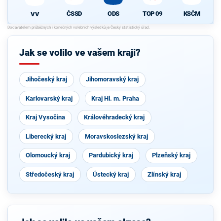
ČSSD
ODS
TOP 09
KSČM
VV
Jak se volilo ve vašem kraji?
Jihočeský kraj
Jihomoravský kraj
Karlovarský kraj
Kraj Hl. m. Praha
Kraj Vysočina
Královéhradecký kraj
Liberecký kraj
Moravskoslezský kraj
Olomoucký kraj
Pardubický kraj
Plzeňský kraj
Středočeský kraj
Ústecký kraj
Zlínský kraj