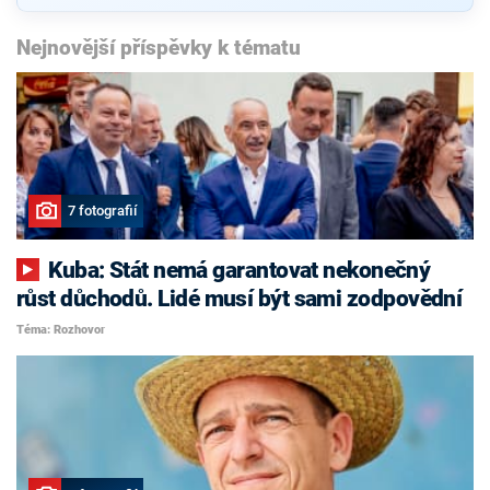
Nejnovější příspěvky k tématu
7 fotografií
Kuba: Stát nemá garantovat nekonečný
růst důchodů. Lidé musí být sami zodpovědní
Téma: Rozhovor