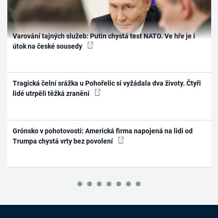
Varování tajných služeb: Putin chystá test NATO. Ve hře je i
útok na české sousedy
Tragická čelní srážka u Pohořelic si vyžádala dva životy. Čtyři
lidé utrpěli těžká zranění
Grónsko v pohotovosti: Americká firma napojená na lidi od
Trumpa chystá vrty bez povolení