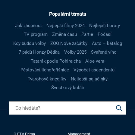
Populární témata
Jak zhubnout
Nejlepší filmy 2024
Nejlepší horory
TV program
Změna času
Partie
Počasí
Kdy budou volby
ZOO Nové začátky
Auto – katalog
7 pádů Honzy Dědka
Volby 2025
Svařené víno
Tatarák podle Pohlreicha
Aloe vera
Pěstování lichořeřišnice
Výpočet ascendentu
Tvarohové knedlíky
Nejlepší palačinky
Švestkový koláč
O FTV Prima
Management