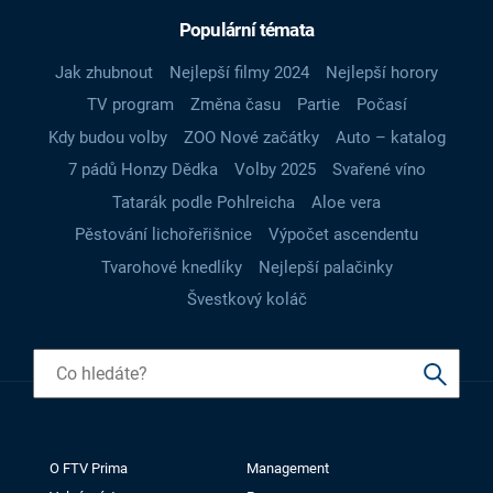
Populární témata
Jak zhubnout
Nejlepší filmy 2024
Nejlepší horory
TV program
Změna času
Partie
Počasí
Kdy budou volby
ZOO Nové začátky
Auto – katalog
7 pádů Honzy Dědka
Volby 2025
Svařené víno
Tatarák podle Pohlreicha
Aloe vera
Pěstování lichořeřišnice
Výpočet ascendentu
Tvarohové knedlíky
Nejlepší palačinky
Švestkový koláč
O FTV Prima
Management