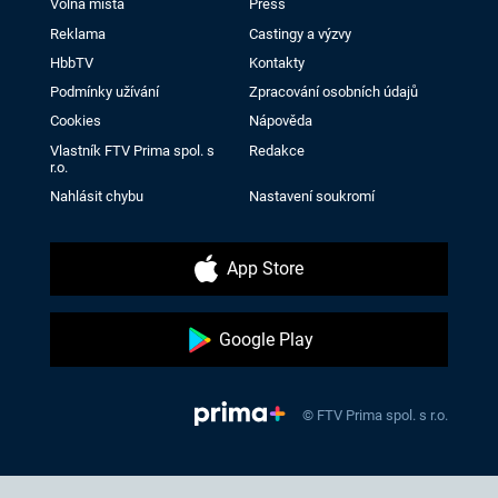
Volná místa
Press
Reklama
Castingy a výzvy
HbbTV
Kontakty
Podmínky užívání
Zpracování osobních údajů
Cookies
Nápověda
Vlastník FTV Prima spol. s
Redakce
r.o.
Nahlásit chybu
Nastavení soukromí
App Store
Google Play
© FTV Prima spol. s r.o.