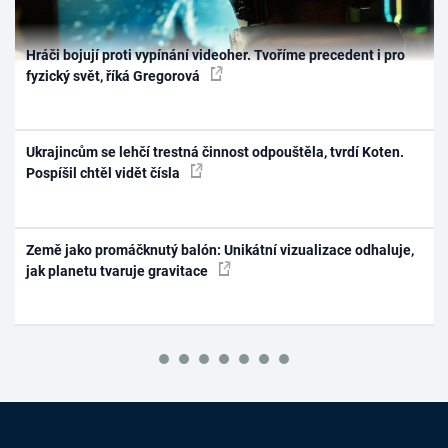
Hráči bojují proti vypínání videoher. Tvoříme precedent i pro
fyzický svět, říká Gregorová
Ukrajincům se lehčí trestná činnost odpouštěla, tvrdí Koten.
Pospíšil chtěl vidět čísla
Země jako promáčknutý balón: Unikátní vizualizace odhaluje,
jak planetu tvaruje gravitace