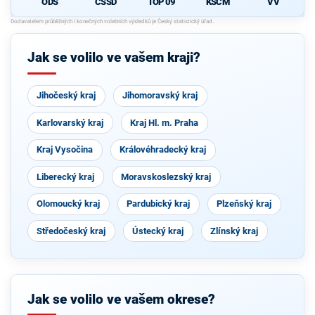
ODS
ČSSD
TOP 09
KSČM
VV
Jak se volilo ve vašem kraji?
Jihočeský kraj
Jihomoravský kraj
Karlovarský kraj
Kraj Hl. m. Praha
Kraj Vysočina
Královéhradecký kraj
Liberecký kraj
Moravskoslezský kraj
Olomoucký kraj
Pardubický kraj
Plzeňský kraj
Středočeský kraj
Ústecký kraj
Zlínský kraj
Jak se volilo ve vašem okrese?