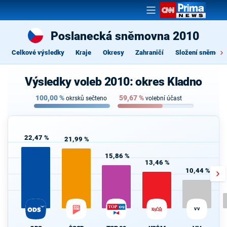
Poslanecká sněmovna 2010
Celkové výsledky
Kraje
Okresy
Zahraničí
Složení sněmovn
Výsledky voleb 2010: okres Kladno
100,00
%
59,67
%
okrsků sečteno
volební účast
22,47 %
21,99 %
15,86 %
13,46 %
10,44 %
VV