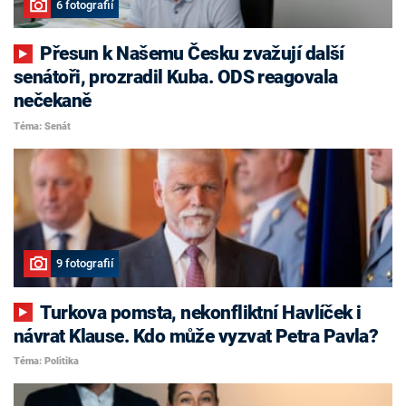
6 fotografií
Přesun k Našemu Česku zvažují další
senátoři, prozradil Kuba. ODS reagovala
nečekaně
Téma: Senát
9 fotografií
Turkova pomsta, nekonfliktní Havlíček i
návrat Klause. Kdo může vyzvat Petra Pavla?
Téma: Politika