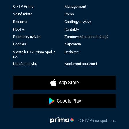
O FTV Prima
Management
Volná místa
Press
Reklama
Castingy a výzvy
HbbTV
Kontakty
Podmínky užívání
Zpracování osobních údajů
Cookies
Nápověda
Vlastník FTV Prima spol. s
Redakce
r.o.
Nahlásit chybu
Nastavení soukromí
App Store
Google Play
© FTV Prima spol. s r.o.