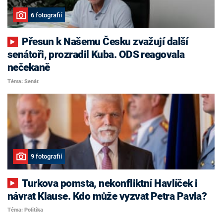
6 fotografií
Přesun k Našemu Česku zvažují další
senátoři, prozradil Kuba. ODS reagovala
nečekaně
Téma: Senát
9 fotografií
Turkova pomsta, nekonfliktní Havlíček i
návrat Klause. Kdo může vyzvat Petra Pavla?
Téma: Politika