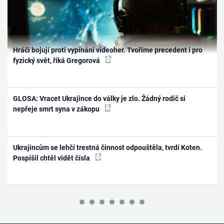
Hráči bojují proti vypínání videoher. Tvoříme precedent i pro
fyzický svět, říká Gregorová
GLOSA: Vracet Ukrajince do války je zlo. Žádný rodič si
nepřeje smrt syna v zákopu
Ukrajincům se lehčí trestná činnost odpouštěla, tvrdí Koten.
Pospíšil chtěl vidět čísla