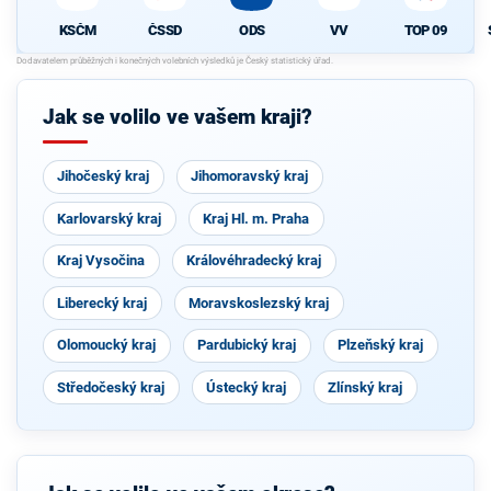
KSČM
ČSSD
ODS
VV
TOP 09
Jak se volilo ve vašem kraji?
Jihočeský kraj
Jihomoravský kraj
Karlovarský kraj
Kraj Hl. m. Praha
Kraj Vysočina
Královéhradecký kraj
Liberecký kraj
Moravskoslezský kraj
Olomoucký kraj
Pardubický kraj
Plzeňský kraj
Středočeský kraj
Ústecký kraj
Zlínský kraj