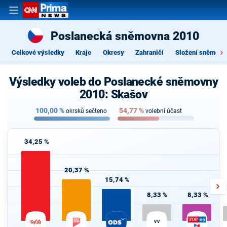
Poslanecká sněmovna 2010
Celkové výsledky
Kraje
Okresy
Zahraničí
Složení sněmovn
Výsledky voleb do Poslanecké sněmovny
2010: Skašov
100,00
%
54,77
%
okrsků sečteno
volební účast
34,25 %
20,37 %
15,74 %
8,33 %
8,33 %
VV