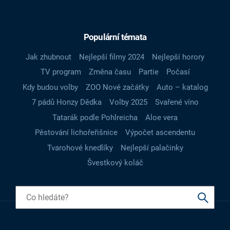
Populární témata
Jak zhubnout
Nejlepší filmy 2024
Nejlepší horory
TV program
Změna času
Partie
Počasí
Kdy budou volby
ZOO Nové začátky
Auto – katalog
7 pádů Honzy Dědka
Volby 2025
Svařené víno
Tatarák podle Pohlreicha
Aloe vera
Pěstování lichořeřišnice
Výpočet ascendentu
Tvarohové knedlíky
Nejlepší palačinky
Švestkový koláč