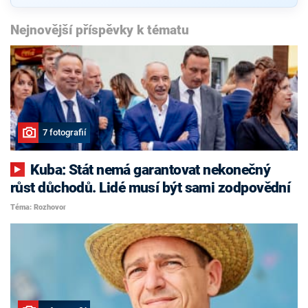
Nejnovější příspěvky k tématu
7 fotografií
Kuba: Stát nemá garantovat nekonečný
růst důchodů. Lidé musí být sami zodpovědní
Téma: Rozhovor