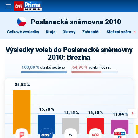
Poslanecká sněmovna 2010
Celkové výsledky
Kraje
Okresy
Zahraničí
Složení sněmovn
Výsledky voleb do Poslanecké sněmovny
2010: Březina
100,00
%
64,96
%
okrsků sečteno
volební účast
35,52 %
15,78 %
13,15 %
13,15 %
11,84 %
VV