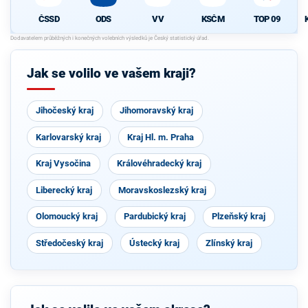
ČSSD
ODS
VV
KSČM
TOP 09
Jak se volilo ve vašem kraji?
Jihočeský kraj
Jihomoravský kraj
Karlovarský kraj
Kraj Hl. m. Praha
Kraj Vysočina
Královéhradecký kraj
Liberecký kraj
Moravskoslezský kraj
Olomoucký kraj
Pardubický kraj
Plzeňský kraj
Středočeský kraj
Ústecký kraj
Zlínský kraj