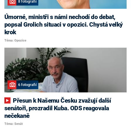
8 fotografií
Úmorné, ministři s námi nechodí do debat,
popsal Grolich situaci v opozici. Chystá velký
krok
Téma: Opozice
6 fotografií
Přesun k Našemu Česku zvažují další
senátoři, prozradil Kuba. ODS reagovala
nečekaně
Téma: Senát