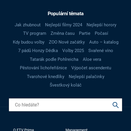
Populární témata
Jak zhubnout
Nejlepší filmy 2024
Nejlepší horory
TV program
Změna času
Partie
Počasí
Kdy budou volby
ZOO Nové začátky
Auto – katalog
7 pádů Honzy Dědka
Volby 2025
Svařené víno
Tatarák podle Pohlreicha
Aloe vera
Pěstování lichořeřišnice
Výpočet ascendentu
Tvarohové knedlíky
Nejlepší palačinky
Švestkový koláč
O FTV Prima
Management