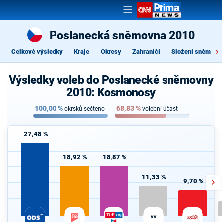
Poslanecká sněmovna 2010
Celkové výsledky
Kraje
Okresy
Zahraničí
Složení sněmovn
Výsledky voleb do Poslanecké sněmovny
2010: Kosmonosy
100,00
%
68,83
%
okrsků sečteno
volební účast
27,48 %
18,92 %
18,87 %
11,33 %
9,70 %
VV