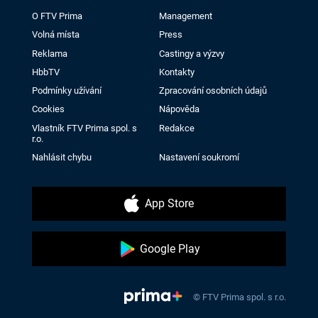
O FTV Prima
Management
Volná místa
Press
Reklama
Castingy a výzvy
HbbTV
Kontakty
Podmínky užívání
Zpracování osobních údajů
Cookies
Nápověda
Vlastník FTV Prima spol. s
Redakce
r.o.
Nahlásit chybu
Nastavení soukromí
App Store
Google Play
© FTV Prima spol. s r.o.