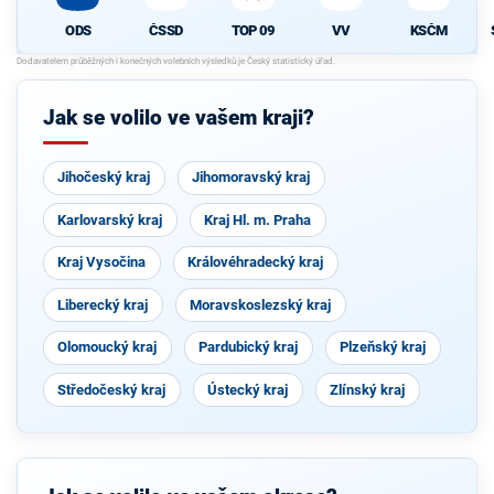
ČSSD
TOP 09
VV
KSČM
ODS
Jak se volilo ve vašem kraji?
Jihočeský kraj
Jihomoravský kraj
Karlovarský kraj
Kraj Hl. m. Praha
Kraj Vysočina
Královéhradecký kraj
Liberecký kraj
Moravskoslezský kraj
Olomoucký kraj
Pardubický kraj
Plzeňský kraj
Středočeský kraj
Ústecký kraj
Zlínský kraj