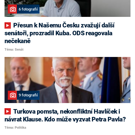
6 fotografií
Přesun k Našemu Česku zvažují další
senátoři, prozradil Kuba. ODS reagovala
nečekaně
Téma: Senát
9 fotografií
Turkova pomsta, nekonfliktní Havlíček i
návrat Klause. Kdo může vyzvat Petra Pavla?
Téma: Politika