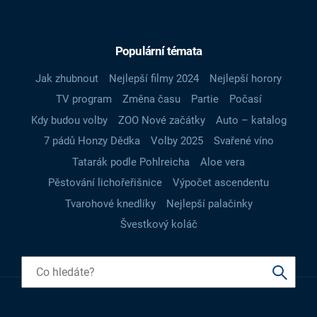
Populární témata
Jak zhubnout
Nejlepší filmy 2024
Nejlepší horory
TV program
Změna času
Partie
Počasí
Kdy budou volby
ZOO Nové začátky
Auto – katalog
7 pádů Honzy Dědka
Volby 2025
Svařené víno
Tatarák podle Pohlreicha
Aloe vera
Pěstování lichořeřišnice
Výpočet ascendentu
Tvarohové knedlíky
Nejlepší palačinky
Švestkový koláč