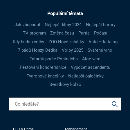
Populární témata
Jak zhubnout
Nejlepší filmy 2024
Nejlepší horory
TV program
Změna času
Partie
Počasí
Kdy budou volby
ZOO Nové začátky
Auto – katalog
7 pádů Honzy Dědka
Volby 2025
Svařené víno
Tatarák podle Pohlreicha
Aloe vera
Pěstování lichořeřišnice
Výpočet ascendentu
Tvarohové knedlíky
Nejlepší palačinky
Švestkový koláč
O FTV Prima
Management