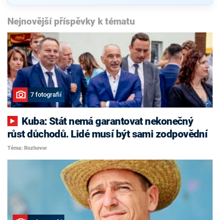
Nejnovější příspěvky k tématu
7 fotografií
Kuba: Stát nemá garantovat nekonečný
růst důchodů. Lidé musí být sami zodpovědní
Téma: Rozhovor