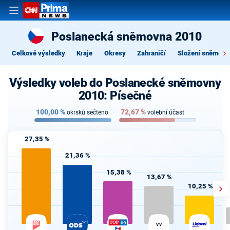
Poslanecká sněmovna 2010
Celkové výsledky
Kraje
Okresy
Zahraničí
Složení sněmovn
Výsledky voleb do Poslanecké sněmovny
2010: Písečné
100,00
%
72,67
%
okrsků sečteno
volební účast
27,35 %
21,36 %
15,38 %
13,67 %
10,25 %
VV