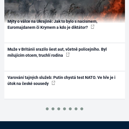
Mýty o válce na Ukrajině: Jak to bylo s nacismem,
Euromajdanem či Krymem a kdo je diktátor?
Muže v Británii srazilo šest aut, včetně policejního. Byl
milujícím otcem, truchlí rodina
Varování tajných služeb: Putin chystá test NATO. Ve hře je i
útok na české sousedy