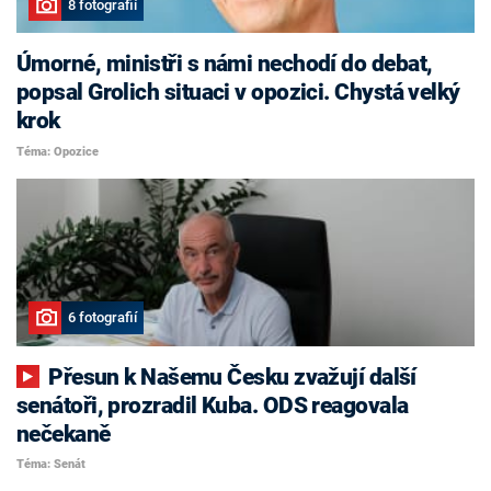
8 fotografií
Úmorné, ministři s námi nechodí do debat,
popsal Grolich situaci v opozici. Chystá velký
krok
Téma: Opozice
6 fotografií
Přesun k Našemu Česku zvažují další
senátoři, prozradil Kuba. ODS reagovala
nečekaně
Téma: Senát