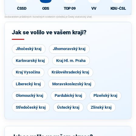
ČSSD
ODS
TOP 09
VV
KDU-ČSL
Jak se volilo ve vašem kraji?
Jihočeský kraj
Jihomoravský kraj
Karlovarský kraj
Kraj Hl. m. Praha
Kraj Vysočina
Královéhradecký kraj
Liberecký kraj
Moravskoslezský kraj
Olomoucký kraj
Pardubický kraj
Plzeňský kraj
Středočeský kraj
Ústecký kraj
Zlínský kraj