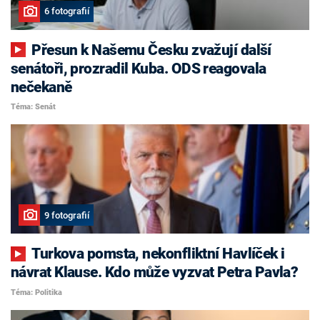
6 fotografií
Přesun k Našemu Česku zvažují další
senátoři, prozradil Kuba. ODS reagovala
nečekaně
Téma: Senát
9 fotografií
Turkova pomsta, nekonfliktní Havlíček i
návrat Klause. Kdo může vyzvat Petra Pavla?
Téma: Politika