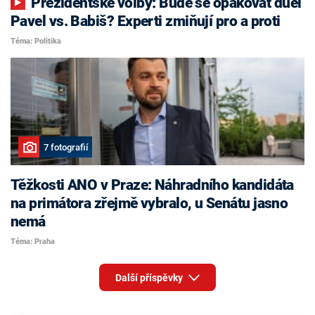
Prezidentské volby: Bude se opakovat duel
Pavel vs. Babiš? Experti zmiňují pro a proti
Téma: Politika
7 fotografií
Těžkosti ANO v Praze: Náhradního kandidáta
na primátora zřejmě vybralo, u Senátu jasno
nemá
Téma: Praha
Další příspěvky