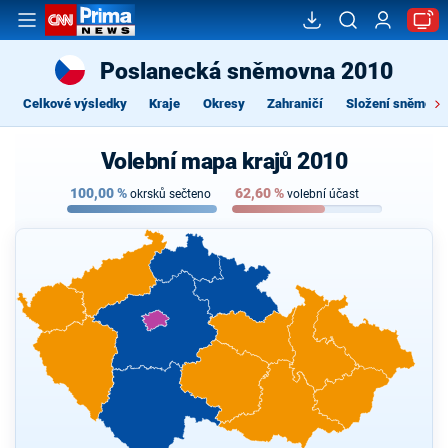
Poslanecká sněmovna 2010
Celkové výsledky
Kraje
Okresy
Zahraničí
Složení sněmovn
Volební mapa krajů 2010
100,00
%
62,60
%
okrsků sečteno
volební účast