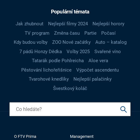
Populární témata
Jak zhubnout
Nejlepší filmy 2024
Nejlepší horory
TV program
Změna času
Partie
Počasí
Kdy budou volby
ZOO Nové začátky
Auto – katalog
7 pádů Honzy Dědka
Volby 2025
Svařené víno
Tatarák podle Pohlreicha
Aloe vera
Pěstování lichořeřišnice
Výpočet ascendentu
Tvarohové knedlíky
Nejlepší palačinky
Švestkový koláč
O FTV Prima
Management