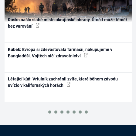
Rusko našlo slabé místo ukrajinské obrany. Útočit může téměř
bez varování
Kubek: Evropa si zdevastovala farmacii, nakupujeme v
Bangladéši. Vojtěch ničí zdravotnictví
Létající kůň: Vrtulník zachránil zvíře, které během závodu
uvízlo v kalifornských horách