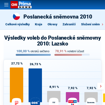
Poslanecká sněmovna 2010
Celkové výsledky
Kraje
Okresy
Zahraničí
Složení sněmovn
Výsledky voleb do Poslanecké sněmovny
2010: Lazsko
100,00
%
78,91
%
okrsků sečteno
volební účast
27,72 %
26,73 %
8,91 %
7,92 %
7,92 %
VV
Suveren.