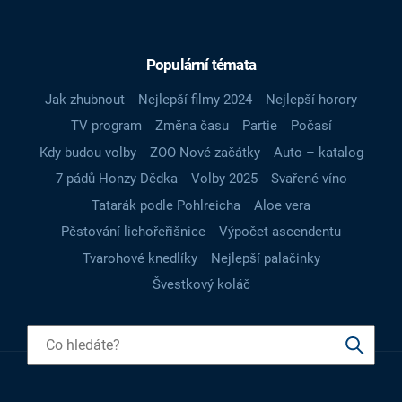
Populární témata
Jak zhubnout
Nejlepší filmy 2024
Nejlepší horory
TV program
Změna času
Partie
Počasí
Kdy budou volby
ZOO Nové začátky
Auto – katalog
7 pádů Honzy Dědka
Volby 2025
Svařené víno
Tatarák podle Pohlreicha
Aloe vera
Pěstování lichořeřišnice
Výpočet ascendentu
Tvarohové knedlíky
Nejlepší palačinky
Švestkový koláč