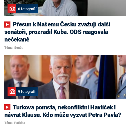
6 fotografií
Přesun k Našemu Česku zvažují další
senátoři, prozradil Kuba. ODS reagovala
nečekaně
Téma: Senát
9 fotografií
Turkova pomsta, nekonfliktní Havlíček i
návrat Klause. Kdo může vyzvat Petra Pavla?
Téma: Politika