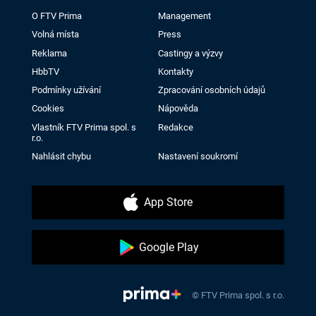
O FTV Prima
Management
Volná místa
Press
Reklama
Castingy a výzvy
HbbTV
Kontakty
Podmínky užívání
Zpracování osobních údajů
Cookies
Nápověda
Vlastník FTV Prima spol. s
Redakce
r.o.
Nahlásit chybu
Nastavení soukromí
App Store
Google Play
© FTV Prima spol. s r.o.