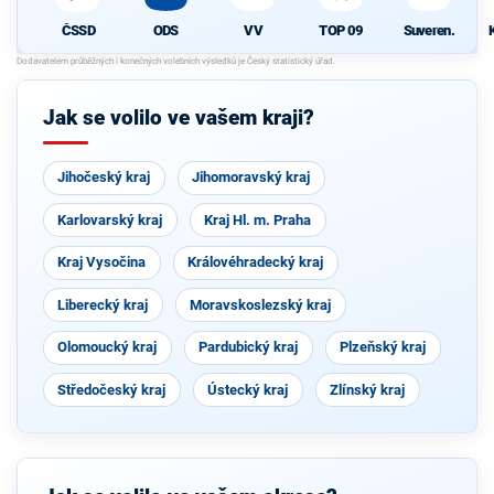
ODS
VV
TOP 09
Suveren.
ČSSD
Jak se volilo ve vašem kraji?
Jihočeský kraj
Jihomoravský kraj
Karlovarský kraj
Kraj Hl. m. Praha
Kraj Vysočina
Královéhradecký kraj
Liberecký kraj
Moravskoslezský kraj
Olomoucký kraj
Pardubický kraj
Plzeňský kraj
Středočeský kraj
Ústecký kraj
Zlínský kraj