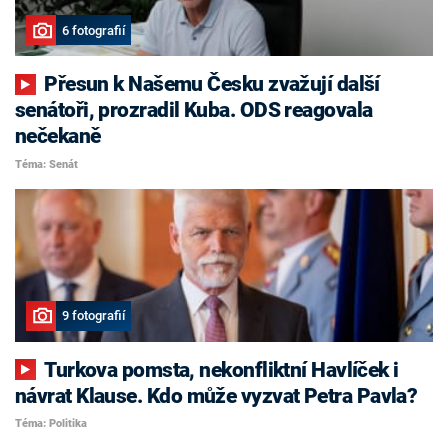
6 fotografií
Přesun k Našemu Česku zvažují další
senátoři, prozradil Kuba. ODS reagovala
nečekaně
Téma: Senát
9 fotografií
Turkova pomsta, nekonfliktní Havlíček i
návrat Klause. Kdo může vyzvat Petra Pavla?
Téma: Politika