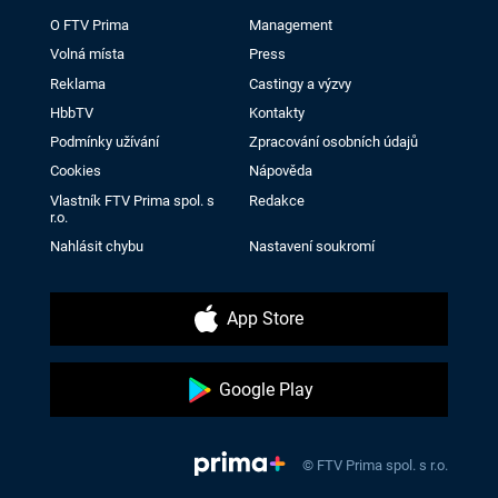
O FTV Prima
Management
Volná místa
Press
Reklama
Castingy a výzvy
HbbTV
Kontakty
Podmínky užívání
Zpracování osobních údajů
Cookies
Nápověda
Vlastník FTV Prima spol. s
Redakce
r.o.
Nahlásit chybu
Nastavení soukromí
App Store
Google Play
© FTV Prima spol. s r.o.