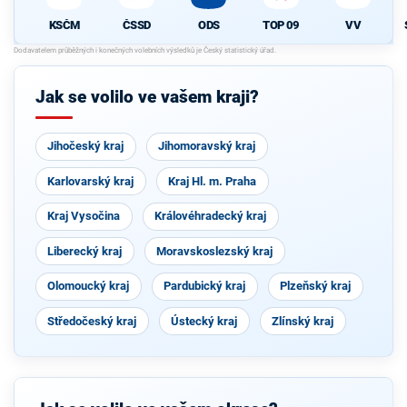
ČSSD
ODS
TOP 09
VV
KSČM
Jak se volilo ve vašem kraji?
Jihočeský kraj
Jihomoravský kraj
Karlovarský kraj
Kraj Hl. m. Praha
Kraj Vysočina
Královéhradecký kraj
Liberecký kraj
Moravskoslezský kraj
Olomoucký kraj
Pardubický kraj
Plzeňský kraj
Středočeský kraj
Ústecký kraj
Zlínský kraj