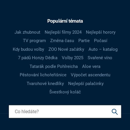
Populární témata
Jak zhubnout
Nejlepší filmy 2024
Nejlepší horory
TV program
Změna času
Partie
Počasí
Kdy budou volby
ZOO Nové začátky
Auto – katalog
7 pádů Honzy Dědka
Volby 2025
Svařené víno
Tatarák podle Pohlreicha
Aloe vera
Pěstování lichořeřišnice
Výpočet ascendentu
Tvarohové knedlíky
Nejlepší palačinky
Švestkový koláč