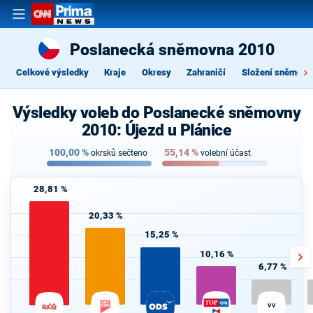
Poslanecká sněmovna 2010
Celkové výsledky
Kraje
Okresy
Zahraničí
Složení sněmovn
Výsledky voleb do Poslanecké sněmovny
2010: Újezd u Plánice
100,00
%
55,14
%
okrsků sečteno
volební účast
28,81 %
20,33 %
15,25 %
10,16 %
6,77 %
VV