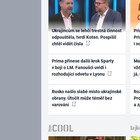
Ukrajincům se lehčí trestná činnost
Pri
odpouštěla, tvrdí Koten. Pospíšil
Pri
chtěl vidět čísla
i n
Prima přinese další krok Sparty
Ma
v boji o LM. Fanoušci uvidí i
vž
rozhodující odvetu v Lyonu
já,
Rusko našlo slabé místo ukrajinské
Ro
obrany. Útočit může téměř bez
Pr
varování
a 