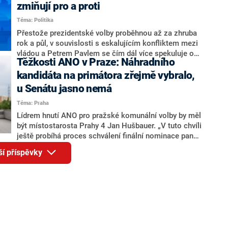
ohledně politického výkonu svého nástupce Jeronýma
zmiňují pro a proti
Tejce (za ANO) či vládní zmocněnkyně pro lidská
Téma: Politika
práva Taťány Malé (ANO). Označením „svoloč“ na
adresu vlády prý byla ještě hodná. Decroix se také
Přestože prezidentské volby proběhnou až za zhruba
vrátila k volební porážce koalice Spolu či promluvila o
rok a půl, v souvislosti s eskalujícím konfliktem mezi
hnutí Naše Česko Martina Kuby.
vládou a Petrem Pavlem se čím dál více spekuluje o
Těžkosti ANO v Praze: Náhradního
tom, koho by do bitvy o Hrad mohla vyslat současná
koalice. Někteří političtí komentátoři znovu vytahují
kandidáta na primátora zřejmě vybralo,
jméno premiéra Andreje Babiše (ANO). Jak moc je
u Senátu jasno nemá
pravděpodobné, že se v prezidentských volbách 2028
Téma: Praha
bude znovu opakovat souboj z roku 2023?
Lídrem hnutí ANO pro pražské komunální volby by měl
být místostarosta Prahy 4 Jan Hušbauer. „V tuto chvíli
ještě probíhá proces schválení finální nominace pana
Jana Hušbauera Výborem hnutí ANO,“ uvedl pro
ší příspěvky
redakci místopředseda pražského ANO Martin
Benkovič. O Hušbauerovi se spekulovalo jako o
náhradníkovi v čele pražské kandidátky poté, co
rezignoval po sérii nejasností v majetkových
přiznáních a pořizování bytů Ondřej Prokop. Zároveň
ale stále není jasné, kdo bude za ANO kandidovat ve
dvou ze tří pražských obvodů do horní komory
parlamentu. ANO má v Praze dlouhodobě horší