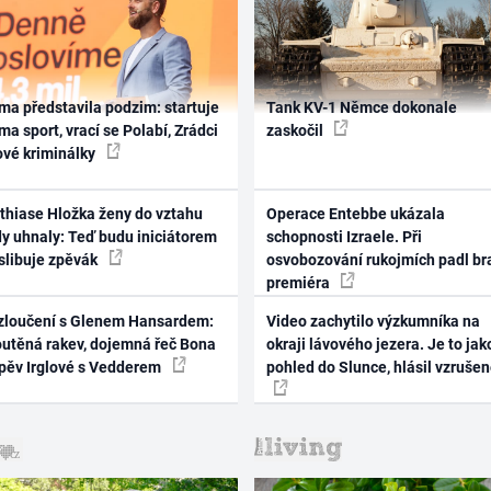
ma představila podzim: startuje
Tank KV-1 Němce dokonale
ma sport, vrací se Polabí, Zrádci
zaskočil
ové kriminálky
thiase Hložka ženy do vztahu
Operace Entebbe ukázala
dy uhnaly: Teď budu iniciátorem
schopnosti Izraele. Při
 slibuje zpěvák
osvobozování rukojmích padl br
premiéra
zloučení s Glenem Hansardem:
Video zachytilo výzkumníka na
outěná rakev, dojemná řeč Bona
okraji lávového jezera. Je to jak
zpěv Irglové s Vedderem
pohled do Slunce, hlásil vzruše