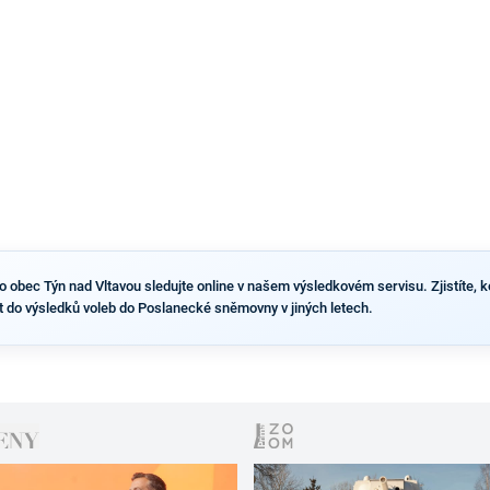
výsledky než ve zbytku republiky.
obec Týn nad Vltavou sledujte online v našem výsledkovém servisu. Zjistíte, koli
t do výsledků voleb do Poslanecké sněmovny v jiných letech.