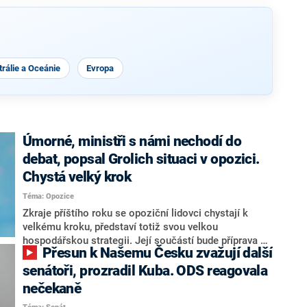
rálie a Oceánie
Evropa
Úmorné, ministři s námi nechodí do
debat, popsal Grolich situaci v opozici.
Chystá velký krok
Téma: Opozice
Zkraje příštího roku se opoziční lidovci chystají k
velkému kroku, představí totiž svou velkou
hospodářskou strategii. Její součástí bude příprava na
Přesun k Našemu Česku zvažují další
stárnutí populace, řekl ve středu na setkání s novináři
nový předseda lidovců Jan Grolich. Ten zároveň v
senátoři, prozradil Kuba. ODS reagovala
senátních volbách kandiduje ve Vyškově. Popsal i
nečekaně
aktivitu opozice, o níž vládní strany nebo političtí