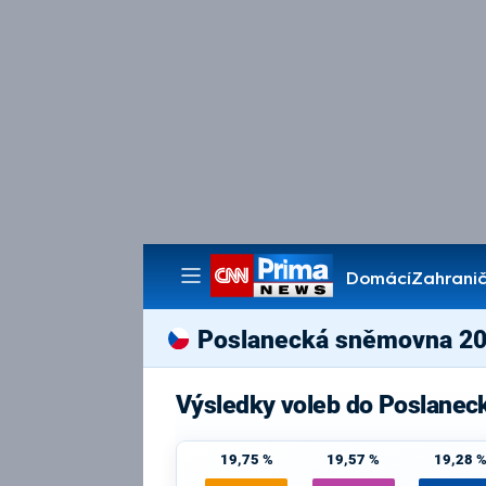
Domácí
Zahranič
Pořady
Poslanecká sněmovna 2
Výsledky voleb do Poslanec
19,75 %
19,57 %
19,28 