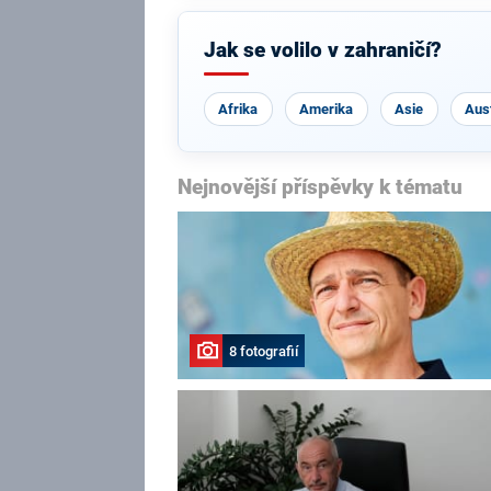
Jak se volilo v zahraničí?
Afrika
Amerika
Asie
Aust
Nejnovější příspěvky k tématu
8 fotografií