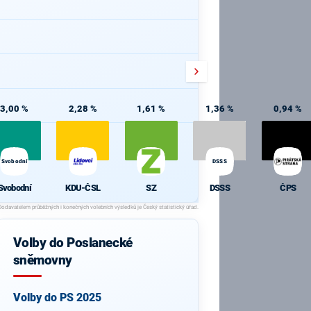
3,00 %
2,28 %
1,61 %
1,36 %
0,94 %
Svobodní
DSSS
Svobodní
KDU-ČSL
SZ
DSSS
ČPS
Volby do Poslanecké
sněmovny
Volby do PS 2025