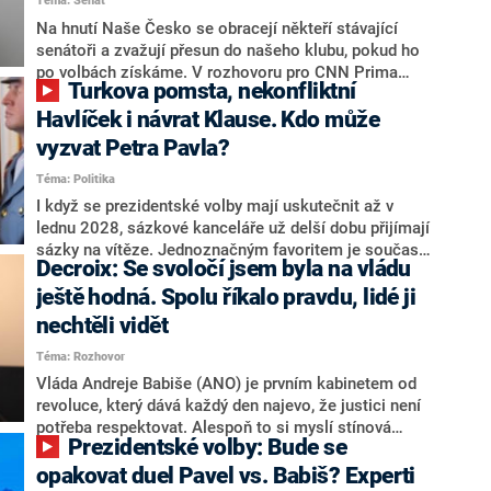
Téma: Senát
komentátoři mluví jako o slabé a v defenzivě. „Je to
úmorná práce upozorňovat na chyby vlády. Ministři s
Na hnutí Naše Česko se obracejí někteří stávající
námi navíc nechodí do debat. Chceme ale ukazovat
senátoři a zvažují přesun do našeho klubu, pokud ho
svoje témata,“ odpověděl Grolich na dotaz CNN Prima
po volbách získáme. V rozhovoru pro CNN Prima
Turkova pomsta, nekonfliktní
NEWS.
NEWS to řekl zakladatel hnutí a jihočeský hejtman
Martin Kuba. Konkrétní nebyl, ale získat by takto mohl
Havlíček i návrat Klause. Kdo může
například senátora Zdeňka Hrabu, který je dnes
vyzvat Petra Pavla?
součástí klubu ODS a TOP 09. Hraba to na dotaz
Téma: Politika
redakce nevyloučil. Předseda klubu senátorů ODS
Zdeněk Nytra redakci řekl, že počítá s odchodem
I když se prezidentské volby mají uskutečnit až v
některých senátorů z klubu a že Naše Česko není
lednu 2028, sázkové kanceláře už delší dobu přijímají
nepřítel, ale soupeř.
sázky na vítěze. Jednoznačným favoritem je současná
Decroix: Se svoločí jsem byla na vládu
hlava státu Petr Pavel. Daleko za ním pak bookmakeři
zmiňují dva výrazné politiky ANO, tedy premiéra
ještě hodná. Spolu říkalo pravdu, lidé ji
Andreje Babiše a ministra průmyslu Karla Havlíčka.
nechtěli vidět
Oblíbeným tipem samotných sázkařů je poslanec za
Téma: Rozhovor
Motoristy Filip Turek. Politolog Jan Kubáček nicméně
o případné kandidatuře kohokoliv ze zmíněné trojice
Vláda Andreje Babiše (ANO) je prvním kabinetem od
značně pochybuje. Podle něj současná koalice dosud
revoluce, který dává každý den najevo, že justici není
nemá osobu, která by Pavlovi mohla konkurovat.
potřeba respektovat. Alespoň to si myslí stínová
Prezidentské volby: Bude se
ministryně spravedlnosti ODS Eva Decroix. V
rozhovoru pro CNN Prima NEWS si nebrala servítky
opakovat duel Pavel vs. Babiš? Experti