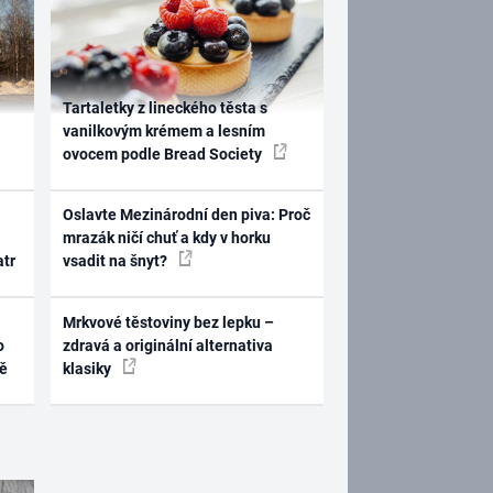
Tartaletky z lineckého těsta s
vanilkovým krémem a lesním
ovocem podle Bread Society
Oslavte Mezinárodní den piva: Proč
mrazák ničí chuť a kdy v horku
atr
vsadit na šnyt?
Mrkvové těstoviny bez lepku –
o
zdravá a originální alternativa
ně
klasiky