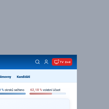
TV živě
němovny
Kandidáti
0
%
62,18
%
okrsků sečteno
volební účast