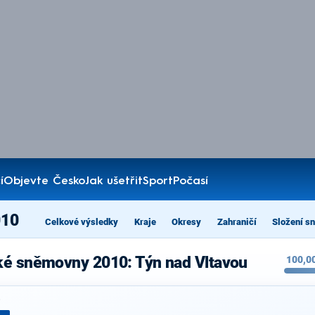
í
Objevte Česko
Jak ušetřit
Sport
Počasí
010
Celkové výsledky
Kraje
Okresy
Zahraničí
Složení s
ké sněmovny 2010: Týn nad Vltavou
100,0
%