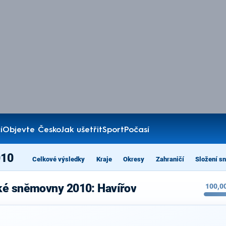
í
Objevte Česko
Jak ušetřit
Sport
Počasí
010
Celkové výsledky
Kraje
Okresy
Zahraničí
Složení s
ké sněmovny 2010: Havířov
100,0