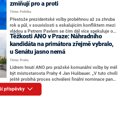
ohledně politického výkonu svého nástupce Jeronýma
zmiňují pro a proti
Tejce (za ANO) či vládní zmocněnkyně pro lidská
Téma: Politika
práva Taťány Malé (ANO). Označením „svoloč“ na
adresu vlády prý byla ještě hodná. Decroix se také
Přestože prezidentské volby proběhnou až za zhruba
vrátila k volební porážce koalice Spolu či promluvila o
rok a půl, v souvislosti s eskalujícím konfliktem mezi
hnutí Naše Česko Martina Kuby.
vládou a Petrem Pavlem se čím dál více spekuluje o
Těžkosti ANO v Praze: Náhradního
tom, koho by do bitvy o Hrad mohla vyslat současná
koalice. Někteří političtí komentátoři znovu vytahují
kandidáta na primátora zřejmě vybralo,
jméno premiéra Andreje Babiše (ANO). Jak moc je
u Senátu jasno nemá
pravděpodobné, že se v prezidentských volbách 2028
Téma: Praha
bude znovu opakovat souboj z roku 2023?
Lídrem hnutí ANO pro pražské komunální volby by měl
být místostarosta Prahy 4 Jan Hušbauer. „V tuto chvíli
ještě probíhá proces schválení finální nominace pana
Jana Hušbauera Výborem hnutí ANO,“ uvedl pro
ší příspěvky
redakci místopředseda pražského ANO Martin
Benkovič. O Hušbauerovi se spekulovalo jako o
náhradníkovi v čele pražské kandidátky poté, co
rezignoval po sérii nejasností v majetkových
přiznáních a pořizování bytů Ondřej Prokop. Zároveň
ale stále není jasné, kdo bude za ANO kandidovat ve
dvou ze tří pražských obvodů do horní komory
parlamentu. ANO má v Praze dlouhodobě horší