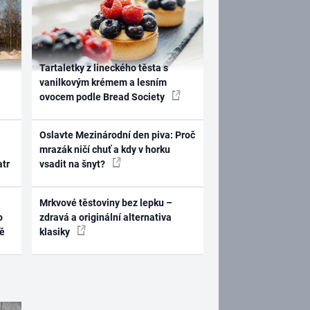
Tartaletky z lineckého těsta s
vanilkovým krémem a lesním
ovocem podle Bread Society
Oslavte Mezinárodní den piva: Proč
mrazák ničí chuť a kdy v horku
atr
vsadit na šnyt?
Mrkvové těstoviny bez lepku –
o
zdravá a originální alternativa
ně
klasiky