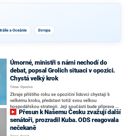
rálie a Oceánie
Evropa
Úmorné, ministři s námi nechodí do
debat, popsal Grolich situaci v opozici.
Chystá velký krok
Téma: Opozice
Zkraje příštího roku se opoziční lidovci chystají k
velkému kroku, představí totiž svou velkou
hospodářskou strategii. Její součástí bude příprava na
Přesun k Našemu Česku zvažují další
stárnutí populace, řekl ve středu na setkání s novináři
nový předseda lidovců Jan Grolich. Ten zároveň v
senátoři, prozradil Kuba. ODS reagovala
senátních volbách kandiduje ve Vyškově. Popsal i
nečekaně
aktivitu opozice, o níž vládní strany nebo političtí