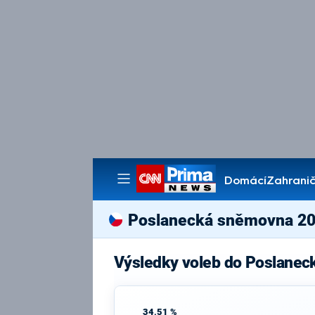
Domácí
Zahranič
Pořady
Poslanecká sněmovna 2
Výsledky voleb do Poslanec
34,51 %