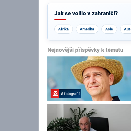
Jak se volilo v zahraničí?
Afrika
Amerika
Asie
Aust
Nejnovější příspěvky k tématu
8 fotografií