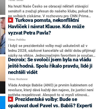
Téma: Senát
komentátoři mluví jako o slabé a v defenzivě. „Je to
úmorná práce upozorňovat na chyby vlády. Ministři s
Na hnutí Naše Česko se obracejí někteří stávající
námi navíc nechodí do debat. Chceme ale ukazovat
senátoři a zvažují přesun do našeho klubu, pokud ho
svoje témata,“ odpověděl Grolich na dotaz CNN Prima
po volbách získáme. V rozhovoru pro CNN Prima
Turkova pomsta, nekonfliktní
NEWS.
NEWS to řekl zakladatel hnutí a jihočeský hejtman
Martin Kuba. Konkrétní nebyl, ale získat by takto mohl
Havlíček i návrat Klause. Kdo může
například senátora Zdeňka Hrabu, který je dnes
vyzvat Petra Pavla?
součástí klubu ODS a TOP 09. Hraba to na dotaz
Téma: Politika
redakce nevyloučil. Předseda klubu senátorů ODS
Zdeněk Nytra redakci řekl, že počítá s odchodem
I když se prezidentské volby mají uskutečnit až v
některých senátorů z klubu a že Naše Česko není
lednu 2028, sázkové kanceláře už delší dobu přijímají
nepřítel, ale soupeř.
sázky na vítěze. Jednoznačným favoritem je současná
Decroix: Se svoločí jsem byla na vládu
hlava státu Petr Pavel. Daleko za ním pak bookmakeři
zmiňují dva výrazné politiky ANO, tedy premiéra
ještě hodná. Spolu říkalo pravdu, lidé ji
Andreje Babiše a ministra průmyslu Karla Havlíčka.
nechtěli vidět
Oblíbeným tipem samotných sázkařů je poslanec za
Téma: Rozhovor
Motoristy Filip Turek. Politolog Jan Kubáček nicméně
o případné kandidatuře kohokoliv ze zmíněné trojice
Vláda Andreje Babiše (ANO) je prvním kabinetem od
značně pochybuje. Podle něj současná koalice dosud
revoluce, který dává každý den najevo, že justici není
nemá osobu, která by Pavlovi mohla konkurovat.
potřeba respektovat. Alespoň to si myslí stínová
Prezidentské volby: Bude se
ministryně spravedlnosti ODS Eva Decroix. V
rozhovoru pro CNN Prima NEWS si nebrala servítky
opakovat duel Pavel vs. Babiš? Experti