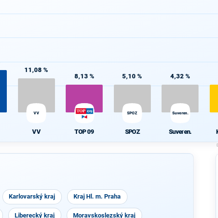
%
11,08 %
8,13 %
5,10 %
4,32 %
VV
SPOZ
Suveren.
VV
TOP 09
SPOZ
Suveren.
Karlovarský kraj
Kraj Hl. m. Praha
Liberecký kraj
Moravskoslezský kraj