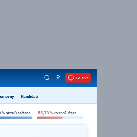
TV živě
němovny
Kandidáti
0
%
55,73
%
okrsků sečteno
volební účast