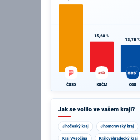
15,60 %
13,78 
ČSSD
KSČM
ODS
Jak se volilo ve vašem kraji?
Jihočeský kraj
Jihomoravský kraj
Kraj Vysočina
Královéhradecký kraj