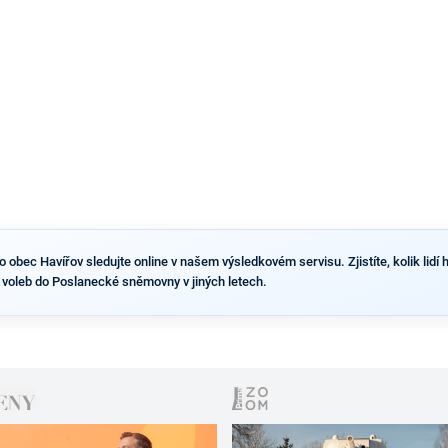
výsledky než ve zbytku republiky.
obec Havířov sledujte online v našem výsledkovém servisu. Zjistíte, kolik lidí h
 voleb do Poslanecké sněmovny v jiných letech.