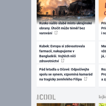
Rusko našlo slabé místo ukrajinské
Pri
obrany. Útočit může téměř bez
Pri
varování
i n
Kubek: Evropa si zdevastovala
Ma
farmacii, nakupujeme v
vž
Bangladéši. Vojtěch ničí
já,
zdravotnictví
Pád letadla u Očové: Odpočívejte
Ro
spolu se synem, vzpomíná kamarád
Pr
na tragicky zemřelého Filipa
a 