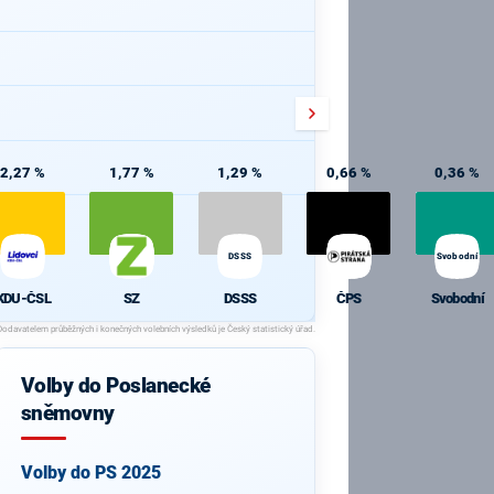
2,27 %
1,77 %
1,29 %
0,66 %
0,36 %
DSSS
Svobodní
KDU-ČSL
SZ
DSSS
ČPS
Svobodní
Volby do Poslanecké
sněmovny
Volby do PS 2025