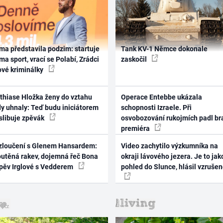
ma představila podzim: startuje
Tank KV-1 Němce dokonale
ma sport, vrací se Polabí, Zrádci
zaskočil
ové kriminálky
thiase Hložka ženy do vztahu
Operace Entebbe ukázala
dy uhnaly: Teď budu iniciátorem
schopnosti Izraele. Při
 slibuje zpěvák
osvobozování rukojmích padl br
premiéra
zloučení s Glenem Hansardem:
Video zachytilo výzkumníka na
outěná rakev, dojemná řeč Bona
okraji lávového jezera. Je to jak
zpěv Irglové s Vedderem
pohled do Slunce, hlásil vzruše