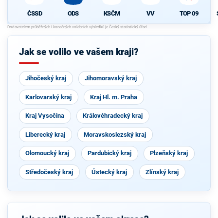
ČSSD
ODS
KSČM
VV
TOP 09
Jak se volilo ve vašem kraji?
Jihočeský kraj
Jihomoravský kraj
Karlovarský kraj
Kraj Hl. m. Praha
Kraj Vysočina
Královéhradecký kraj
Liberecký kraj
Moravskoslezský kraj
Olomoucký kraj
Pardubický kraj
Plzeňský kraj
Středočeský kraj
Ústecký kraj
Zlínský kraj