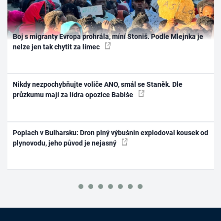
Boj s migranty Evropa prohrála, míní Stoniš. Podle Mlejnka je
nelze jen tak chytit za límec
Nikdy nezpochybňujte voliče ANO, smál se Staněk. Dle
průzkumu mají za lídra opozice Babiše
Poplach v Bulharsku: Dron plný výbušnin explodoval kousek od
plynovodu, jeho původ je nejasný