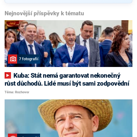
Nejnovější příspěvky k tématu
7 fotografií
Kuba: Stát nemá garantovat nekonečný
růst důchodů. Lidé musí být sami zodpovědní
Téma: Rozhovor