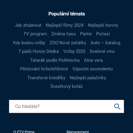
Populární témata
Jak zhubnout
Nejlepší filmy 2024
Nejlepší horory
TV program
Změna času
Partie
Počasí
Kdy budou volby
ZOO Nové začátky
Auto – katalog
7 pádů Honzy Dědka
Volby 2025
Svařené víno
Tatarák podle Pohlreicha
Aloe vera
Pěstování lichořeřišnice
Výpočet ascendentu
Tvarohové knedlíky
Nejlepší palačinky
Švestkový koláč
O FTV Prima
Management