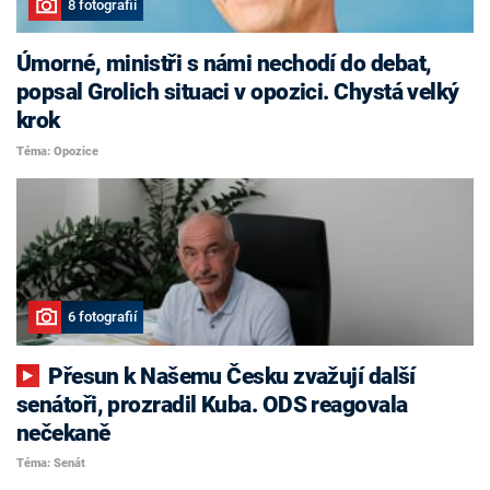
8 fotografií
Úmorné, ministři s námi nechodí do debat,
popsal Grolich situaci v opozici. Chystá velký
krok
Téma: Opozice
6 fotografií
Přesun k Našemu Česku zvažují další
senátoři, prozradil Kuba. ODS reagovala
nečekaně
Téma: Senát