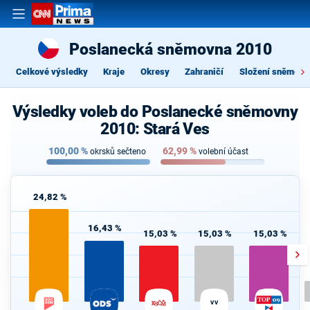
Poslanecká sněmovna 2010
Celkové výsledky
Kraje
Okresy
Zahraničí
Složení sněmovn
Výsledky voleb do Poslanecké sněmovny
2010: Stará Ves
100,00
%
62,99
%
okrsků sečteno
volební účast
24,82 %
16,43 %
15,03 %
15,03 %
15,03 %
VV