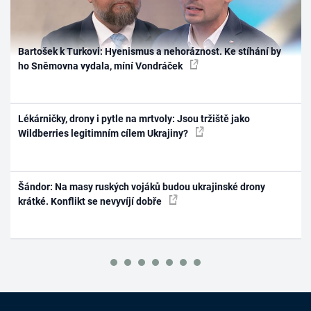
Bartošek k Turkovi: Hyenismus a nehoráznost. Ke stíhání by
ho Sněmovna vydala, míní Vondráček
Lékárničky, drony i pytle na mrtvoly: Jsou tržiště jako
Wildberries legitimním cílem Ukrajiny?
Šándor: Na masy ruských vojáků budou ukrajinské drony
krátké. Konflikt se nevyvíjí dobře