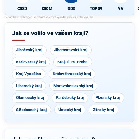
ČSSD
KSČM
ODS
TOP 09
VV
Jak se volilo ve vašem kraji?
Jihočeský kraj
Jihomoravský kraj
Karlovarský kraj
Kraj Hl. m. Praha
Kraj Vysočina
Královéhradecký kraj
Liberecký kraj
Moravskoslezský kraj
Olomoucký kraj
Pardubický kraj
Plzeňský kraj
Středočeský kraj
Ústecký kraj
Zlínský kraj