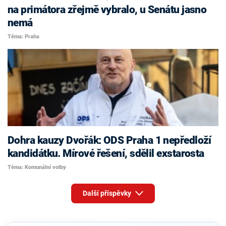
na primátora zřejmě vybralo, u Senátu jasno
nemá
Téma: Praha
Dohra kauzy Dvořák: ODS Praha 1 nepředloží
kandidátku. Mírové řešení, sdělil exstarosta
Téma: Komunální volby
Další příspěvky