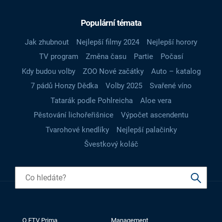
Populární témata
Jak zhubnout
Nejlepší filmy 2024
Nejlepší horory
TV program
Změna času
Partie
Počasí
Kdy budou volby
ZOO Nové začátky
Auto – katalog
7 pádů Honzy Dědka
Volby 2025
Svařené víno
Tatarák podle Pohlreicha
Aloe vera
Pěstování lichořeřišnice
Výpočet ascendentu
Tvarohové knedlíky
Nejlepší palačinky
Švestkový koláč
O FTV Prima
Management