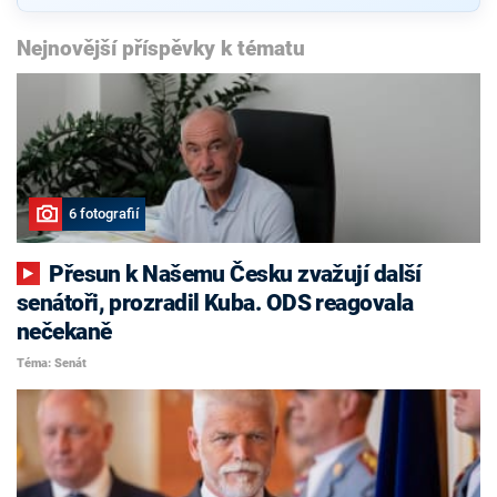
Nejnovější příspěvky k tématu
6 fotografií
Přesun k Našemu Česku zvažují další
senátoři, prozradil Kuba. ODS reagovala
nečekaně
Téma: Senát