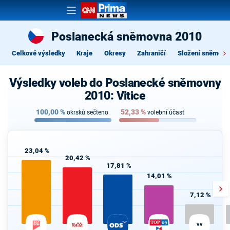
Poslanecká sněmovna 2010
Celkové výsledky
Kraje
Okresy
Zahraničí
Složení sněmovn
Výsledky voleb do Poslanecké sněmovny
2010: Vitice
100,00
%
52,33
%
okrsků sečteno
volební účast
23,04 %
20,42 %
17,81 %
14,01 %
7,12 %
VV