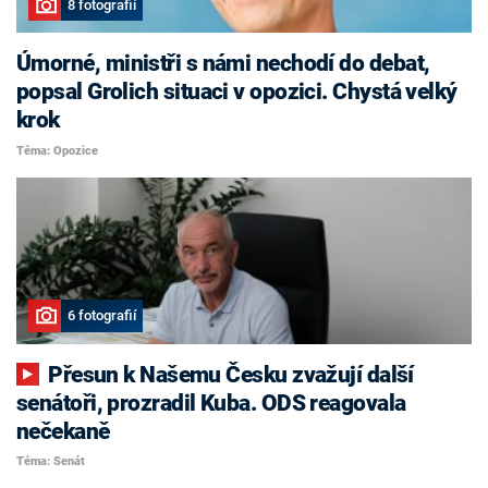
8 fotografií
Úmorné, ministři s námi nechodí do debat,
popsal Grolich situaci v opozici. Chystá velký
krok
Téma: Opozice
6 fotografií
Přesun k Našemu Česku zvažují další
senátoři, prozradil Kuba. ODS reagovala
nečekaně
Téma: Senát