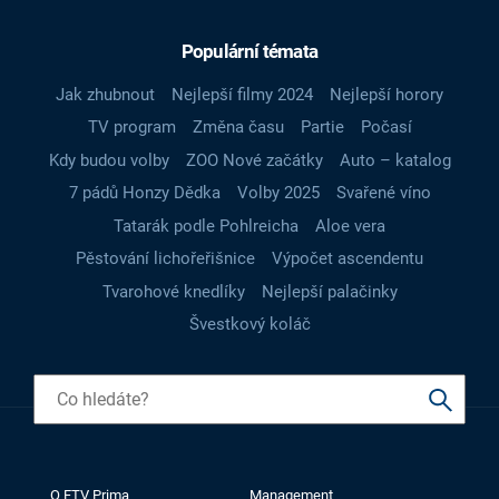
Populární témata
Jak zhubnout
Nejlepší filmy 2024
Nejlepší horory
TV program
Změna času
Partie
Počasí
Kdy budou volby
ZOO Nové začátky
Auto – katalog
7 pádů Honzy Dědka
Volby 2025
Svařené víno
Tatarák podle Pohlreicha
Aloe vera
Pěstování lichořeřišnice
Výpočet ascendentu
Tvarohové knedlíky
Nejlepší palačinky
Švestkový koláč
O FTV Prima
Management