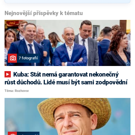
Nejnovější příspěvky k tématu
7 fotografií
Kuba: Stát nemá garantovat nekonečný
růst důchodů. Lidé musí být sami zodpovědní
Téma: Rozhovor