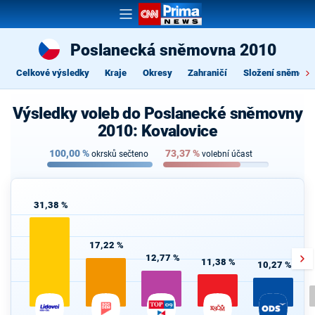
Poslanecká sněmovna 2010
Celkové výsledky
Kraje
Okresy
Zahraničí
Složení sněmovn
Výsledky voleb do Poslanecké sněmovny
2010: Kovalovice
100,00
%
73,37
%
okrsků sečteno
volební účast
31,38 %
17,22 %
12,77 %
11,38 %
10,27 %