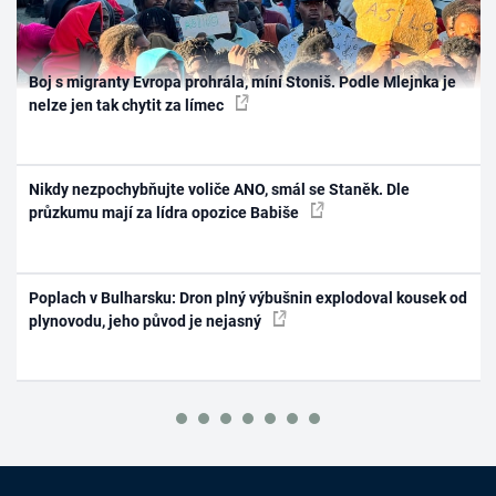
Boj s migranty Evropa prohrála, míní Stoniš. Podle Mlejnka je
nelze jen tak chytit za límec
Nikdy nezpochybňujte voliče ANO, smál se Staněk. Dle
průzkumu mají za lídra opozice Babiše
Poplach v Bulharsku: Dron plný výbušnin explodoval kousek od
plynovodu, jeho původ je nejasný