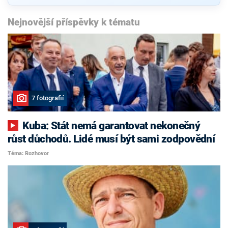
Nejnovější příspěvky k tématu
7 fotografií
Kuba: Stát nemá garantovat nekonečný
růst důchodů. Lidé musí být sami zodpovědní
Téma: Rozhovor