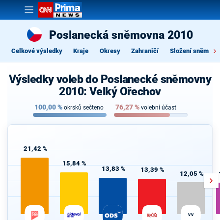
Poslanecká sněmovna 2010
Celkové výsledky
Kraje
Okresy
Zahraničí
Složení sněmovn
Výsledky voleb do Poslanecké sněmovny
2010: Velký Ořechov
100,00
%
76,27
%
okrsků sečteno
volební účast
21,42 %
15,84 %
13,83 %
13,39 %
12,05 %
VV