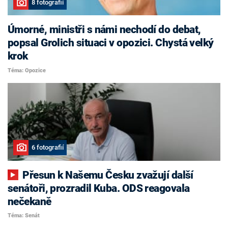
8 fotografií
Úmorné, ministři s námi nechodí do debat,
popsal Grolich situaci v opozici. Chystá velký
krok
Téma: Opozice
6 fotografií
Přesun k Našemu Česku zvažují další
senátoři, prozradil Kuba. ODS reagovala
nečekaně
Téma: Senát