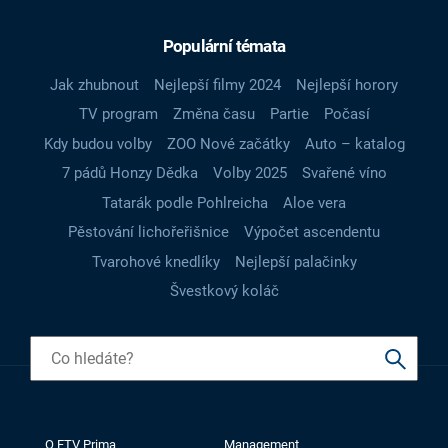
Populární témata
Jak zhubnout
Nejlepší filmy 2024
Nejlepší horory
TV program
Změna času
Partie
Počasí
Kdy budou volby
ZOO Nové začátky
Auto – katalog
7 pádů Honzy Dědka
Volby 2025
Svařené víno
Tatarák podle Pohlreicha
Aloe vera
Pěstování lichořeřišnice
Výpočet ascendentu
Tvarohové knedlíky
Nejlepší palačinky
Švestkový koláč
O FTV Prima
Management