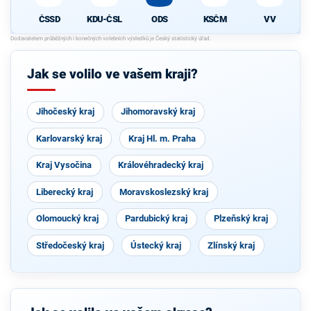
ČSSD
KDU-ČSL
ODS
KSČM
VV
Jak se volilo ve vašem kraji?
Jihočeský kraj
Jihomoravský kraj
Karlovarský kraj
Kraj Hl. m. Praha
Kraj Vysočina
Královéhradecký kraj
Liberecký kraj
Moravskoslezský kraj
Olomoucký kraj
Pardubický kraj
Plzeňský kraj
Středočeský kraj
Ústecký kraj
Zlínský kraj