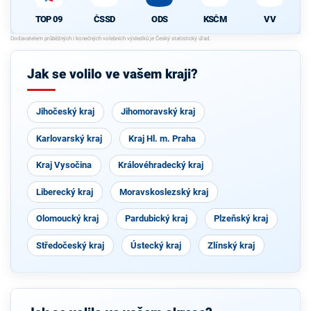
ČSSD
ODS
KSČM
VV
TOP 09
Jak se volilo ve vašem kraji?
Jihočeský kraj
Jihomoravský kraj
Karlovarský kraj
Kraj Hl. m. Praha
Kraj Vysočina
Královéhradecký kraj
Liberecký kraj
Moravskoslezský kraj
Olomoucký kraj
Pardubický kraj
Plzeňský kraj
Středočeský kraj
Ústecký kraj
Zlínský kraj