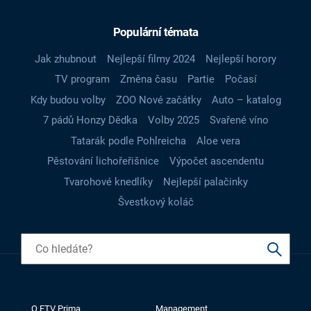
Populární témata
Jak zhubnout
Nejlepší filmy 2024
Nejlepší horory
TV program
Změna času
Partie
Počasí
Kdy budou volby
ZOO Nové začátky
Auto – katalog
7 pádů Honzy Dědka
Volby 2025
Svařené víno
Tatarák podle Pohlreicha
Aloe vera
Pěstování lichořeřišnice
Výpočet ascendentu
Tvarohové knedlíky
Nejlepší palačinky
Švestkový koláč
O FTV Prima
Management