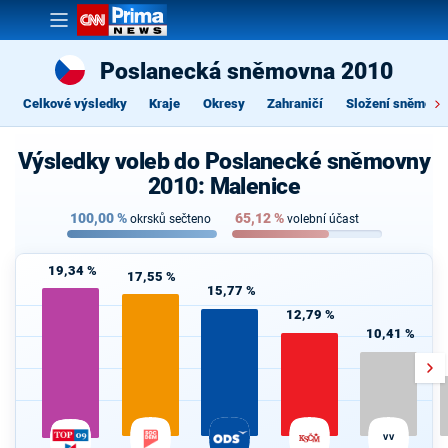
Poslanecká sněmovna 2010
Celkové výsledky
Kraje
Okresy
Zahraničí
Složení sněmovn
Výsledky voleb do Poslanecké sněmovny
2010: Malenice
100,00
%
65,12
%
okrsků sečteno
volební účast
19,34 %
17,55 %
15,77 %
12,79 %
10,41 %
VV