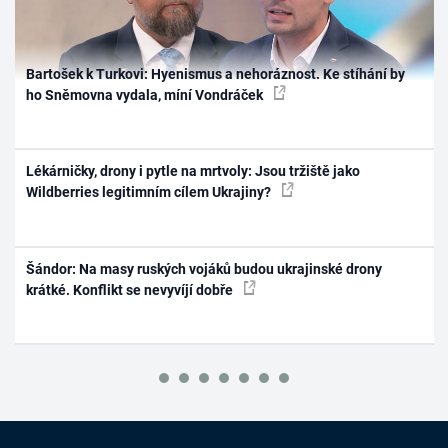
Bartošek k Turkovi: Hyenismus a nehoráznost. Ke stíhání by
ho Sněmovna vydala, míní Vondráček
Lékárničky, drony i pytle na mrtvoly: Jsou tržiště jako
Wildberries legitimním cílem Ukrajiny?
Šándor: Na masy ruských vojáků budou ukrajinské drony
krátké. Konflikt se nevyvíjí dobře