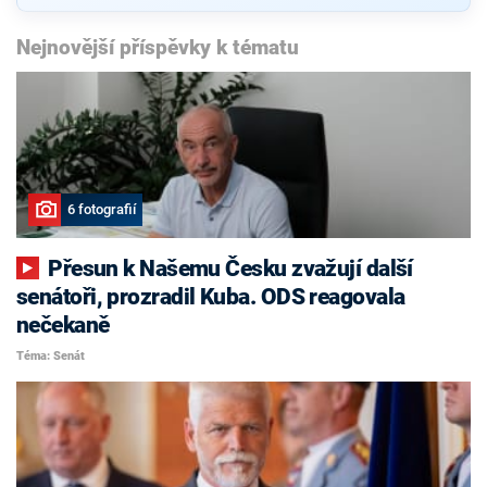
Nejnovější příspěvky k tématu
6 fotografií
Přesun k Našemu Česku zvažují další
senátoři, prozradil Kuba. ODS reagovala
nečekaně
Téma: Senát