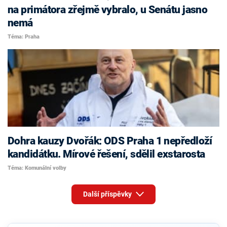
na primátora zřejmě vybralo, u Senátu jasno
nemá
Téma: Praha
Dohra kauzy Dvořák: ODS Praha 1 nepředloží
kandidátku. Mírové řešení, sdělil exstarosta
Téma: Komunální volby
Další příspěvky