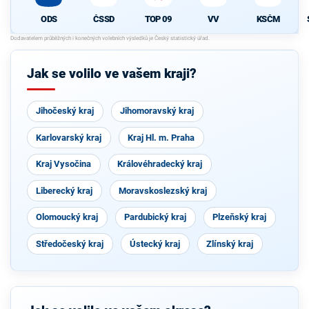
ODS
ČSSD
TOP 09
VV
KSČM
Jak se volilo ve vašem kraji?
Jihočeský kraj
Jihomoravský kraj
Karlovarský kraj
Kraj Hl. m. Praha
Kraj Vysočina
Královéhradecký kraj
Liberecký kraj
Moravskoslezský kraj
Olomoucký kraj
Pardubický kraj
Plzeňský kraj
Středočeský kraj
Ústecký kraj
Zlínský kraj