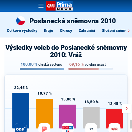
Poslanecká sněmovna 2010
Celkové výsledky
Kraje
Okresy
Zahraničí
Složení sněmovn
Výsledky voleb do Poslanecké sněmovny
2010: Vráž
100,00
%
69,16
%
okrsků sečteno
volební účast
22,45 %
18,77 %
15,08 %
13,50 %
12,45 %
VV