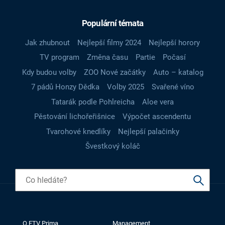
Populární témata
Jak zhubnout
Nejlepší filmy 2024
Nejlepší horory
TV program
Změna času
Partie
Počasí
Kdy budou volby
ZOO Nové začátky
Auto – katalog
7 pádů Honzy Dědka
Volby 2025
Svařené víno
Tatarák podle Pohlreicha
Aloe vera
Pěstování lichořeřišnice
Výpočet ascendentu
Tvarohové knedlíky
Nejlepší palačinky
Švestkový koláč
O FTV Prima
Management