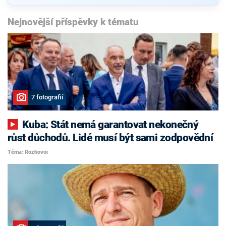
Nejnovější příspěvky k tématu
7 fotografií
Kuba: Stát nemá garantovat nekonečný
růst důchodů. Lidé musí být sami zodpovědní
Téma: Rozhovor