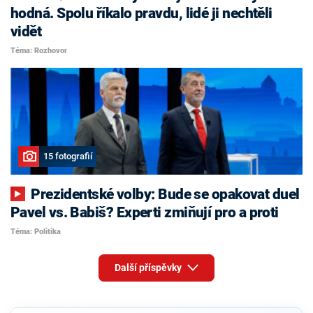
hodná. Spolu říkalo pravdu, lidé ji nechtěli
vidět
Téma: Rozhovor
15 fotografií
Prezidentské volby: Bude se opakovat duel
Pavel vs. Babiš? Experti zmiňují pro a proti
Téma: Politika
Další příspěvky