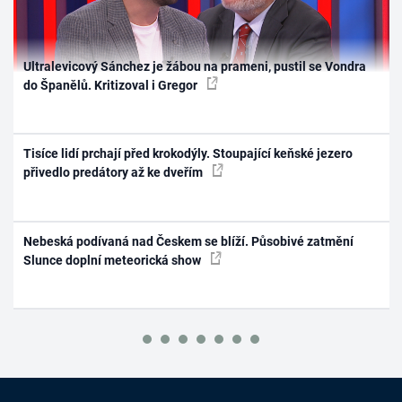
Ultralevicový Sánchez je žábou na prameni, pustil se Vondra
do Španělů. Kritizoval i Gregor
Tisíce lidí prchají před krokodýly. Stoupající keňské jezero
přivedlo predátory až ke dveřím
Nebeská podívaná nad Českem se blíží. Působivé zatmění
Slunce doplní meteorická show