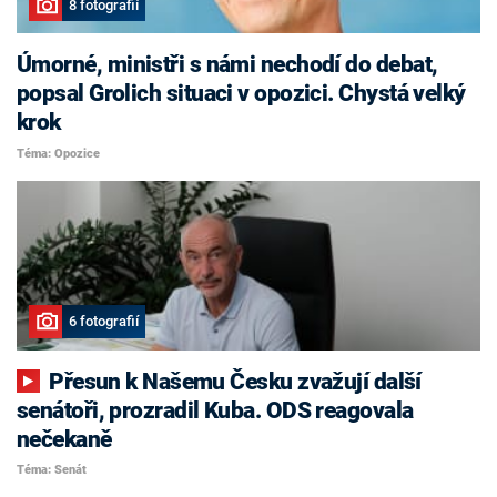
8 fotografií
Úmorné, ministři s námi nechodí do debat,
popsal Grolich situaci v opozici. Chystá velký
krok
Téma: Opozice
6 fotografií
Přesun k Našemu Česku zvažují další
senátoři, prozradil Kuba. ODS reagovala
nečekaně
Téma: Senát