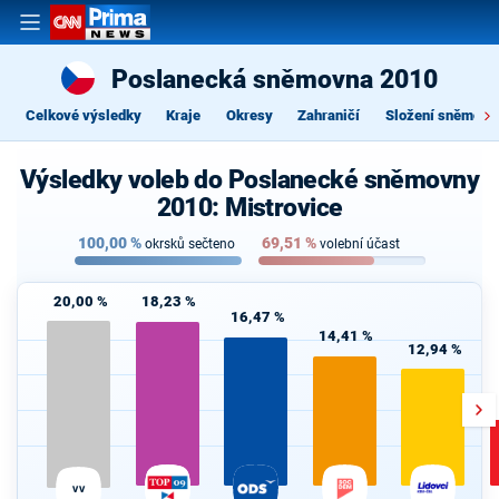
Poslanecká sněmovna 2010
Celkové výsledky
Kraje
Okresy
Zahraničí
Složení sněmovn
Výsledky voleb do Poslanecké sněmovny
2010: Mistrovice
100,00
%
69,51
%
okrsků sečteno
volební účast
20,00 %
18,23 %
16,47 %
14,41 %
12,94 %
VV