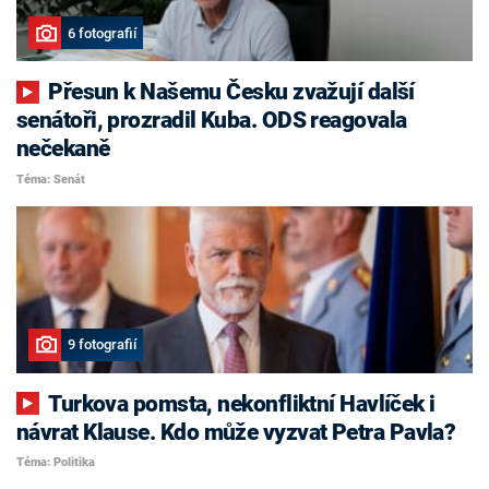
6 fotografií
Přesun k Našemu Česku zvažují další
senátoři, prozradil Kuba. ODS reagovala
nečekaně
Téma: Senát
9 fotografií
Turkova pomsta, nekonfliktní Havlíček i
návrat Klause. Kdo může vyzvat Petra Pavla?
Téma: Politika