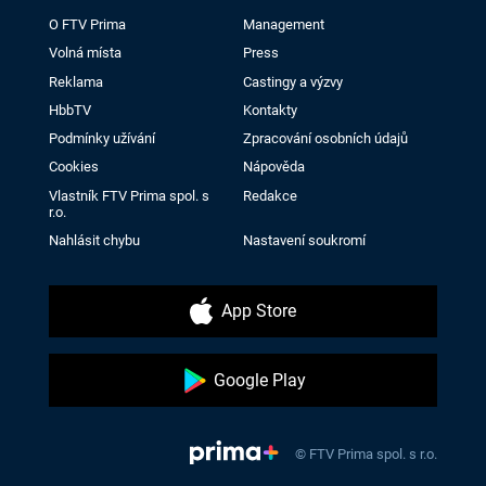
O FTV Prima
Management
Volná místa
Press
Reklama
Castingy a výzvy
HbbTV
Kontakty
Podmínky užívání
Zpracování osobních údajů
Cookies
Nápověda
Vlastník FTV Prima spol. s
Redakce
r.o.
Nahlásit chybu
Nastavení soukromí
App Store
Google Play
© FTV Prima spol. s r.o.