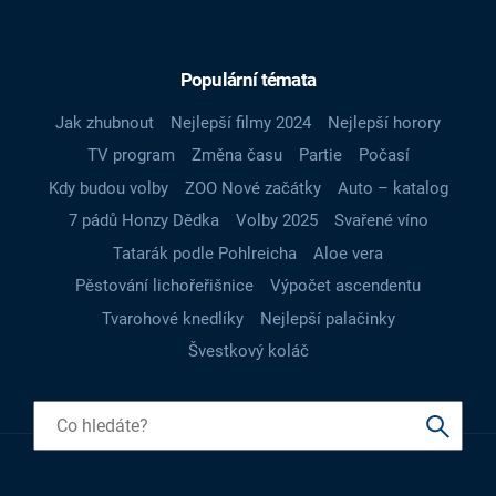
Populární témata
Jak zhubnout
Nejlepší filmy 2024
Nejlepší horory
TV program
Změna času
Partie
Počasí
Kdy budou volby
ZOO Nové začátky
Auto – katalog
7 pádů Honzy Dědka
Volby 2025
Svařené víno
Tatarák podle Pohlreicha
Aloe vera
Pěstování lichořeřišnice
Výpočet ascendentu
Tvarohové knedlíky
Nejlepší palačinky
Švestkový koláč