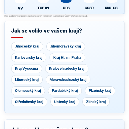
TOP 09
ODS
ČSSD
KDU-ČSL
VV
Jak se volilo ve vašem kraji?
Jihočeský kraj
Jihomoravský kraj
Karlovarský kraj
Kraj Hl. m. Praha
Kraj Vysočina
Královéhradecký kraj
Liberecký kraj
Moravskoslezský kraj
Olomoucký kraj
Pardubický kraj
Plzeňský kraj
Středočeský kraj
Ústecký kraj
Zlínský kraj