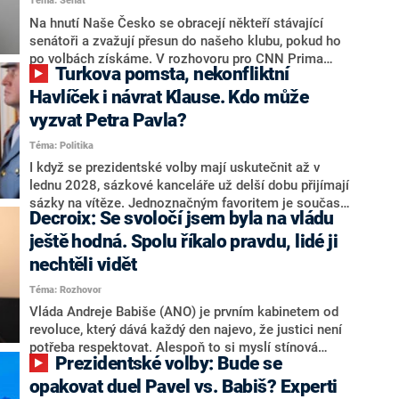
Téma: Senát
komentátoři mluví jako o slabé a v defenzivě. „Je to
úmorná práce upozorňovat na chyby vlády. Ministři s
Na hnutí Naše Česko se obracejí někteří stávající
námi navíc nechodí do debat. Chceme ale ukazovat
senátoři a zvažují přesun do našeho klubu, pokud ho
svoje témata,“ odpověděl Grolich na dotaz CNN Prima
po volbách získáme. V rozhovoru pro CNN Prima
Turkova pomsta, nekonfliktní
NEWS.
NEWS to řekl zakladatel hnutí a jihočeský hejtman
Martin Kuba. Konkrétní nebyl, ale získat by takto mohl
Havlíček i návrat Klause. Kdo může
například senátora Zdeňka Hrabu, který je dnes
vyzvat Petra Pavla?
součástí klubu ODS a TOP 09. Hraba to na dotaz
Téma: Politika
redakce nevyloučil. Předseda klubu senátorů ODS
Zdeněk Nytra redakci řekl, že počítá s odchodem
I když se prezidentské volby mají uskutečnit až v
některých senátorů z klubu a že Naše Česko není
lednu 2028, sázkové kanceláře už delší dobu přijímají
nepřítel, ale soupeř.
sázky na vítěze. Jednoznačným favoritem je současná
Decroix: Se svoločí jsem byla na vládu
hlava státu Petr Pavel. Daleko za ním pak bookmakeři
zmiňují dva výrazné politiky ANO, tedy premiéra
ještě hodná. Spolu říkalo pravdu, lidé ji
Andreje Babiše a ministra průmyslu Karla Havlíčka.
nechtěli vidět
Oblíbeným tipem samotných sázkařů je poslanec za
Téma: Rozhovor
Motoristy Filip Turek. Politolog Jan Kubáček nicméně
o případné kandidatuře kohokoliv ze zmíněné trojice
Vláda Andreje Babiše (ANO) je prvním kabinetem od
značně pochybuje. Podle něj současná koalice dosud
revoluce, který dává každý den najevo, že justici není
nemá osobu, která by Pavlovi mohla konkurovat.
potřeba respektovat. Alespoň to si myslí stínová
Prezidentské volby: Bude se
ministryně spravedlnosti ODS Eva Decroix. V
rozhovoru pro CNN Prima NEWS si nebrala servítky
opakovat duel Pavel vs. Babiš? Experti