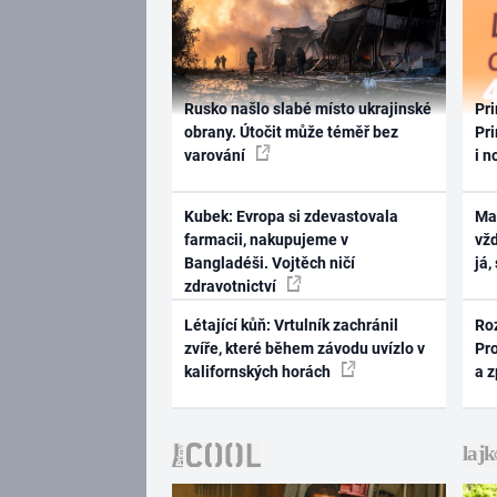
Rusko našlo slabé místo ukrajinské
Pri
obrany. Útočit může téměř bez
Pri
varování
i n
Kubek: Evropa si zdevastovala
Ma
farmacii, nakupujeme v
vž
Bangladéši. Vojtěch ničí
já,
zdravotnictví
Létající kůň: Vrtulník zachránil
Ro
zvíře, které během závodu uvízlo v
Pr
kalifornských horách
a 