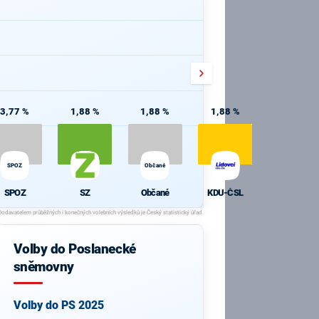
3,77 %
1,88 %
1,88 %
1,88 %
SPOZ
Občané
SPOZ
SZ
Občané
KDU-ČSL
Volby do Poslanecké
sněmovny
Volby do PS 2025