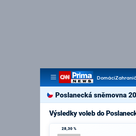
Domácí
Zahranič
Pořady
Poslanecká sněmovna 2
Výsledky voleb do Poslanec
28,30 %