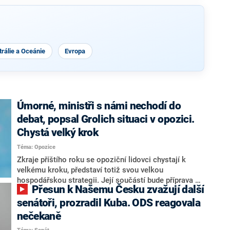
rálie a Oceánie
Evropa
Úmorné, ministři s námi nechodí do
debat, popsal Grolich situaci v opozici.
Chystá velký krok
Téma: Opozice
Zkraje příštího roku se opoziční lidovci chystají k
velkému kroku, představí totiž svou velkou
hospodářskou strategii. Její součástí bude příprava na
Přesun k Našemu Česku zvažují další
stárnutí populace, řekl ve středu na setkání s novináři
nový předseda lidovců Jan Grolich. Ten zároveň v
senátoři, prozradil Kuba. ODS reagovala
senátních volbách kandiduje ve Vyškově. Popsal i
nečekaně
aktivitu opozice, o níž vládní strany nebo političtí