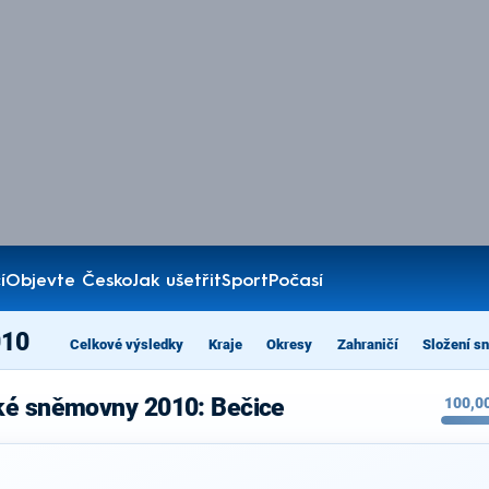
í
Objevte Česko
Jak ušetřit
Sport
Počasí
010
Celkové výsledky
Kraje
Okresy
Zahraničí
Složení s
ké sněmovny 2010: Bečice
100,0