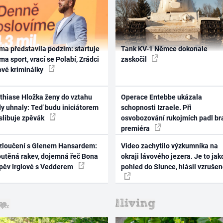
ma představila podzim: startuje
Tank KV-1 Němce dokonale
ma sport, vrací se Polabí, Zrádci
zaskočil
ové kriminálky
thiase Hložka ženy do vztahu
Operace Entebbe ukázala
dy uhnaly: Teď budu iniciátorem
schopnosti Izraele. Při
 slibuje zpěvák
osvobozování rukojmích padl br
premiéra
zloučení s Glenem Hansardem:
Video zachytilo výzkumníka na
outěná rakev, dojemná řeč Bona
okraji lávového jezera. Je to jak
zpěv Irglové s Vedderem
pohled do Slunce, hlásil vzruše