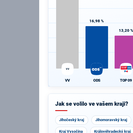
16,98 %
13,20 
VV
VV
ODS
TOP 09
Jak se volilo ve vašem kraji?
Jihočeský kraj
Jihomoravský kraj
Kraj Vysočina
Královéhradecký kraj