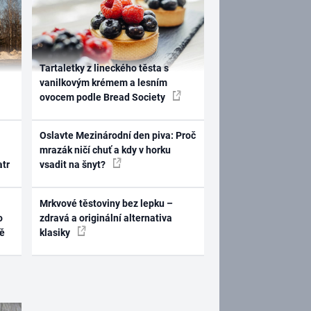
Tartaletky z lineckého těsta s
vanilkovým krémem a lesním
ovocem podle Bread Society
Oslavte Mezinárodní den piva: Proč
mrazák ničí chuť a kdy v horku
atr
vsadit na šnyt?
Mrkvové těstoviny bez lepku –
o
zdravá a originální alternativa
ně
klasiky