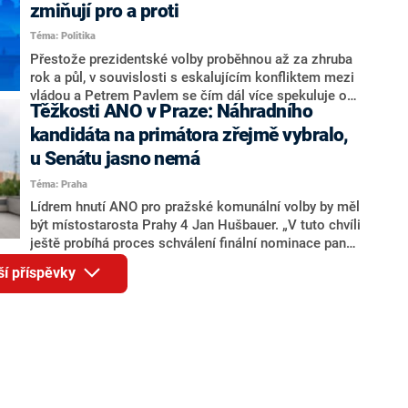
ohledně politického výkonu svého nástupce Jeronýma
zmiňují pro a proti
Tejce (za ANO) či vládní zmocněnkyně pro lidská
Téma: Politika
práva Taťány Malé (ANO). Označením „svoloč“ na
adresu vlády prý byla ještě hodná. Decroix se také
Přestože prezidentské volby proběhnou až za zhruba
vrátila k volební porážce koalice Spolu či promluvila o
rok a půl, v souvislosti s eskalujícím konfliktem mezi
hnutí Naše Česko Martina Kuby.
vládou a Petrem Pavlem se čím dál více spekuluje o
Těžkosti ANO v Praze: Náhradního
tom, koho by do bitvy o Hrad mohla vyslat současná
koalice. Někteří političtí komentátoři znovu vytahují
kandidáta na primátora zřejmě vybralo,
jméno premiéra Andreje Babiše (ANO). Jak moc je
u Senátu jasno nemá
pravděpodobné, že se v prezidentských volbách 2028
Téma: Praha
bude znovu opakovat souboj z roku 2023?
Lídrem hnutí ANO pro pražské komunální volby by měl
být místostarosta Prahy 4 Jan Hušbauer. „V tuto chvíli
ještě probíhá proces schválení finální nominace pana
Jana Hušbauera Výborem hnutí ANO,“ uvedl pro
ší příspěvky
redakci místopředseda pražského ANO Martin
Benkovič. O Hušbauerovi se spekulovalo jako o
náhradníkovi v čele pražské kandidátky poté, co
rezignoval po sérii nejasností v majetkových
přiznáních a pořizování bytů Ondřej Prokop. Zároveň
ale stále není jasné, kdo bude za ANO kandidovat ve
dvou ze tří pražských obvodů do horní komory
parlamentu. ANO má v Praze dlouhodobě horší