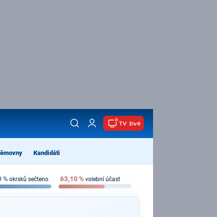
TV živě
němovny
Kandidáti
0
%
63,10
%
okrsků sečteno
volební účast