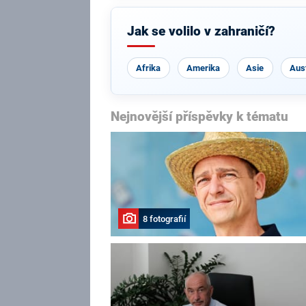
Jak se volilo v zahraničí?
Afrika
Amerika
Asie
Aust
Nejnovější příspěvky k tématu
8 fotografií