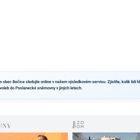
výsledky než ve zbytku republiky.
obec Bečice sledujte online v našem výsledkovém servisu. Zjistíte, kolik lidí hl
voleb do Poslanecké sněmovny v jiných letech.