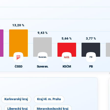
%
13,20 %
9,43 %
5,66 %
3,77 %
Suveren.
PB
ČSSD
Suveren.
KSČM
PB
Karlovarský kraj
Kraj Hl. m. Praha
Liberecký kraj
Moravskoslezský kraj