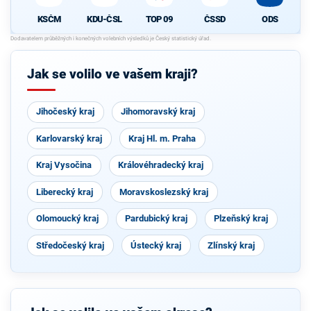
KSČM
KDU-ČSL
TOP 09
ČSSD
ODS
Jak se volilo ve vašem kraji?
Jihočeský kraj
Jihomoravský kraj
Karlovarský kraj
Kraj Hl. m. Praha
Kraj Vysočina
Královéhradecký kraj
Liberecký kraj
Moravskoslezský kraj
Olomoucký kraj
Pardubický kraj
Plzeňský kraj
Středočeský kraj
Ústecký kraj
Zlínský kraj