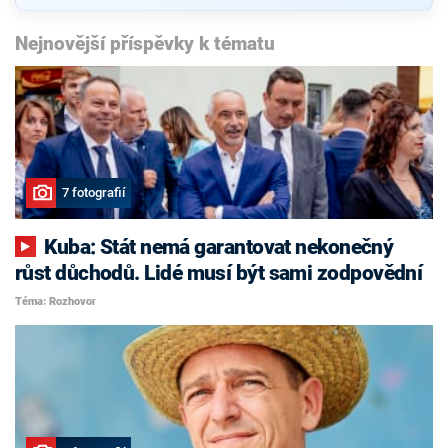
Nejnovější příspěvky k tématu
7 fotografií
Kuba: Stát nemá garantovat nekonečný
růst důchodů. Lidé musí být sami zodpovědní
Téma: Rozhovor