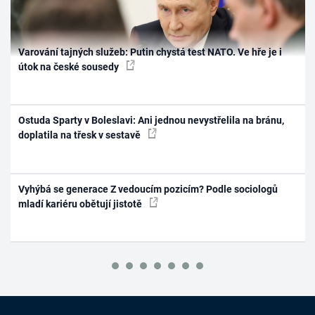
Varování tajných služeb: Putin chystá test NATO. Ve hře je i
útok na české sousedy
Ostuda Sparty v Boleslavi: Ani jednou nevystřelila na bránu,
doplatila na třesk v sestavě
Vyhýbá se generace Z vedoucím pozicím? Podle sociologů
mladí kariéru obětují jistotě