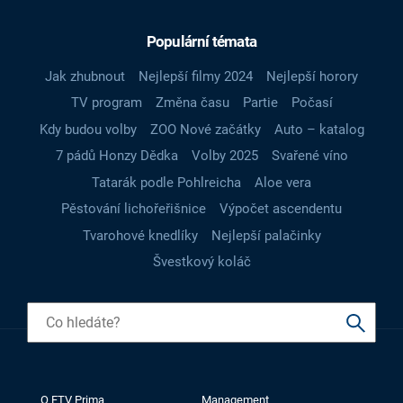
Populární témata
Jak zhubnout
Nejlepší filmy 2024
Nejlepší horory
TV program
Změna času
Partie
Počasí
Kdy budou volby
ZOO Nové začátky
Auto – katalog
7 pádů Honzy Dědka
Volby 2025
Svařené víno
Tatarák podle Pohlreicha
Aloe vera
Pěstování lichořeřišnice
Výpočet ascendentu
Tvarohové knedlíky
Nejlepší palačinky
Švestkový koláč
O FTV Prima
Management