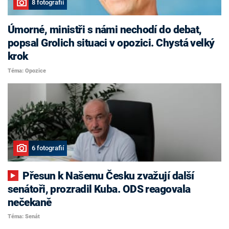
8 fotografií
Úmorné, ministři s námi nechodí do debat,
popsal Grolich situaci v opozici. Chystá velký
krok
Téma: Opozice
6 fotografií
Přesun k Našemu Česku zvažují další
senátoři, prozradil Kuba. ODS reagovala
nečekaně
Téma: Senát