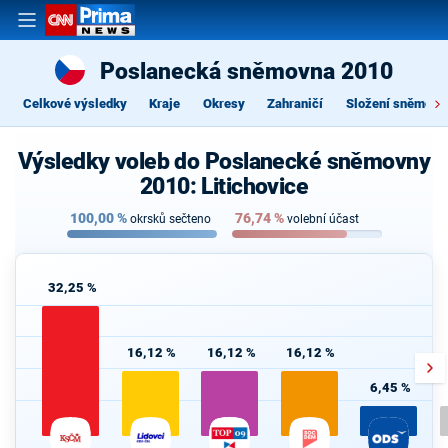
Poslanecká sněmovna 2010
Celkové výsledky
Kraje
Okresy
Zahraničí
Složení sněmovn
Výsledky voleb do Poslanecké sněmovny
2010: Litichovice
100,00
%
76,74
%
okrsků sečteno
volební účast
32,25 %
16,12 %
16,12 %
16,12 %
6,45 %