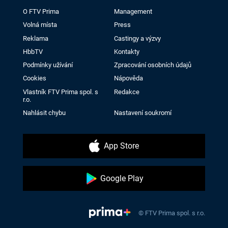
O FTV Prima
Management
Volná místa
Press
Reklama
Castingy a výzvy
HbbTV
Kontakty
Podmínky užívání
Zpracování osobních údajů
Cookies
Nápověda
Vlastník FTV Prima spol. s
Redakce
r.o.
Nahlásit chybu
Nastavení soukromí
App Store
Google Play
© FTV Prima spol. s r.o.