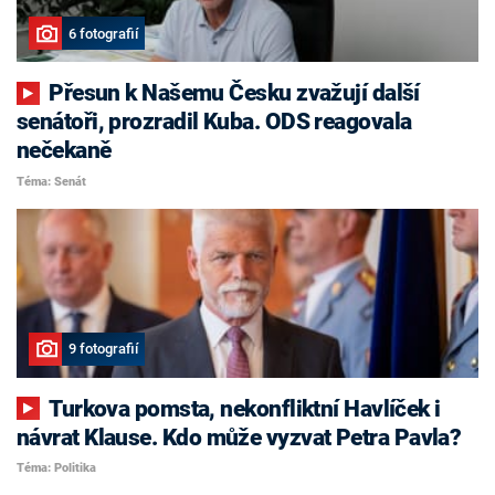
6 fotografií
Přesun k Našemu Česku zvažují další
senátoři, prozradil Kuba. ODS reagovala
nečekaně
Téma: Senát
9 fotografií
Turkova pomsta, nekonfliktní Havlíček i
návrat Klause. Kdo může vyzvat Petra Pavla?
Téma: Politika