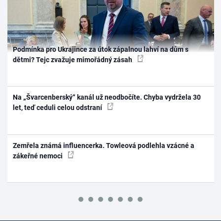
Podmínka pro Ukrajince za útok zápalnou lahví na dům s
dětmi? Tejc zvažuje mimořádný zásah
Na „Švarcenberský“ kanál už neodbočíte. Chyba vydržela 30
let, teď ceduli celou odstraní
Zemřela známá influencerka. Towleová podlehla vzácné a
zákeřné nemoci