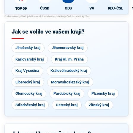
ODS
VV
KDU-ČSL
ČSSD
TOP 09
Jak se volilo ve vašem kraji?
Jihočeský kraj
Jihomoravský kraj
Karlovarský kraj
Kraj Hl. m. Praha
Kraj Vysočina
Královéhradecký kraj
Liberecký kraj
Moravskoslezský kraj
Olomoucký kraj
Pardubický kraj
Plzeňský kraj
Středočeský kraj
Ústecký kraj
Zlínský kraj