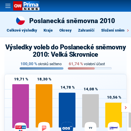
Poslanecká sněmovna 2010
Celkové výsledky
Kraje
Okresy
Zahraničí
Složení sněmovn
Výsledky voleb do Poslanecké sněmovny
2010: Velká Skrovnice
100,00
%
61,74
%
okrsků sečteno
volební účast
19,71 %
18,30 %
14,78 %
14,08 %
10,56 %
VV