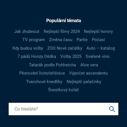
Populární témata
Jak zhubnout
Nejlepší filmy 2024
Nejlepší horory
TV program
Změna času
Partie
Počasí
Kdy budou volby
ZOO Nové začátky
Auto – katalog
7 pádů Honzy Dědka
Volby 2025
Svařené víno
Tatarák podle Pohlreicha
Aloe vera
Pěstování lichořeřišnice
Výpočet ascendentu
Tvarohové knedlíky
Nejlepší palačinky
Švestkový koláč