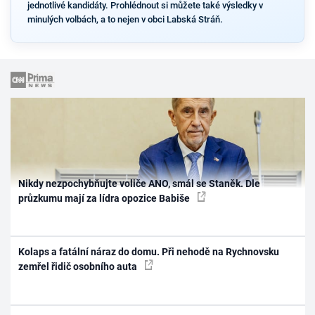
jednotlivé kandidáty. Prohlédnout si můžete také výsledky v
minulých volbách, a to nejen v obci Labská Stráň.
Nikdy nezpochybňujte voliče ANO, smál se Staněk. Dle
průzkumu mají za lídra opozice Babiše
Kolaps a fatální náraz do domu. Při nehodě na Rychnovsku
zemřel řidič osobního auta