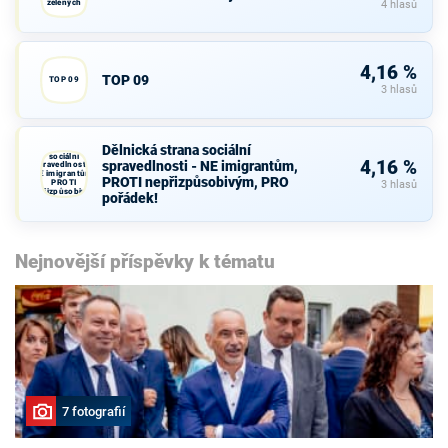
zelených
4 hlasů
4,16 %
TOP 09
TOP 09
3 hlasů
Dělnická strana sociální
Dělnická strana
sociální
4,16 %
spravedlnosti - NE imigrantům,
spravedlnosti -
NE imigrantům,
PROTI nepřizpůsobivým, PRO
PROTI
3 hlasů
nepřizpůsobivým,
pořádek!
PRO pořádek!
Nejnovější příspěvky k tématu
7 fotografií