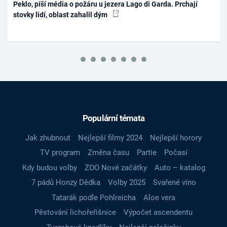
Peklo, píší média o požáru u jezera Lago di Garda. Prchají
stovky lidí, oblast zahalil dým
Populární témata
Jak zhubnout
Nejlepší filmy 2024
Nejlepší horory
TV program
Změna času
Partie
Počasí
Kdy budou volby
ZOO Nové začátky
Auto – katalog
7 pádů Honzy Dědka
Volby 2025
Svařené víno
Tatarák podle Pohlreicha
Aloe vera
Pěstování lichořeřišnice
Výpočet ascendentu