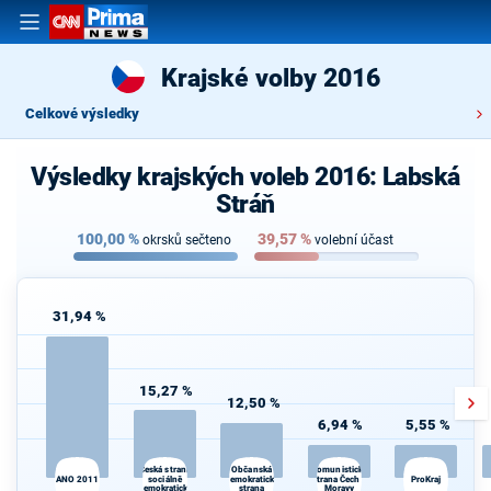
Krajské volby 2016
Celkové výsledky
Výsledky krajských voleb 2016: Labská
Stráň
100,00
%
39,57
%
okrsků sečteno
volební účast
31,94 %
15,27 %
12,50 %
6,94 %
5,55 %
Česká strana
Komunistická
Občanská
S
ANO 2011
sociálně
demokratická
strana Čech a
ProKraj
demokratická
strana
Moravy