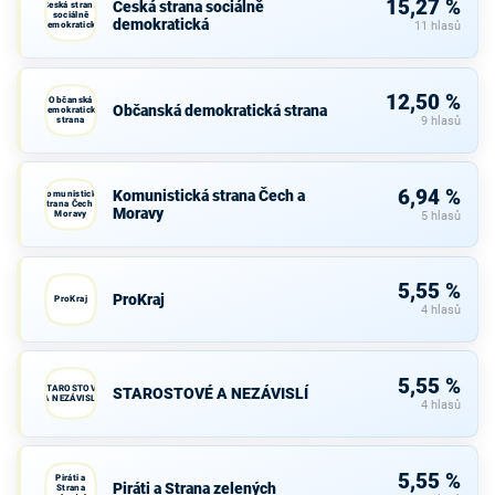
15,27 %
Česká strana sociálně
Česká strana
sociálně
demokratická
demokratická
11 hlasů
12,50 %
Občanská
Občanská demokratická strana
demokratická
strana
9 hlasů
6,94 %
Komunistická strana Čech a
Komunistická
strana Čech a
Moravy
Moravy
5 hlasů
5,55 %
ProKraj
ProKraj
4 hlasů
5,55 %
STAROSTOVÉ
STAROSTOVÉ A NEZÁVISLÍ
A NEZÁVISLÍ
4 hlasů
5,55 %
Piráti a
Piráti a Strana zelených
Strana