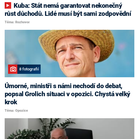
Kuba: Stát nemá garantovat nekonečný
růst důchodů. Lidé musí být sami zodpovědní
Téma: Rozhovor
8 fotografií
Úmorné, ministři s námi nechodí do debat,
popsal Grolich situaci v opozici. Chystá velký
krok
Téma: Opozice