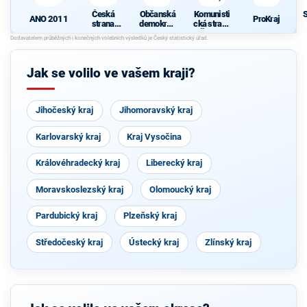
Česká
Občanská
Komunisti
ANO 2011
ProKraj
strana
demokrati
cká strana
sociálně
cká strana
Čech a
N
demokrati
Moravy
cká
Jak se volilo ve vašem kraji?
Jihočeský kraj
Jihomoravský kraj
Karlovarský kraj
Kraj Vysočina
Královéhradecký kraj
Liberecký kraj
Moravskoslezský kraj
Olomoucký kraj
Pardubický kraj
Plzeňský kraj
Středočeský kraj
Ústecký kraj
Zlínský kraj