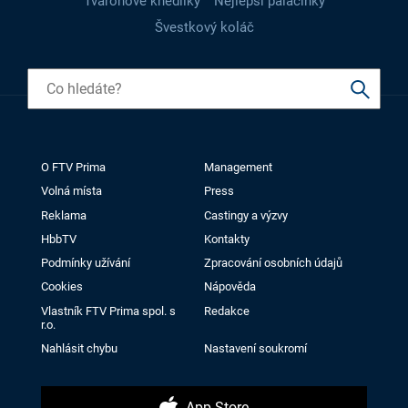
Tvarohové knedlíky
Nejlepší palačinky
Švestkový koláč
O FTV Prima
Management
Volná místa
Press
Reklama
Castingy a výzvy
HbbTV
Kontakty
Podmínky užívání
Zpracování osobních údajů
Cookies
Nápověda
Vlastník FTV Prima spol. s
Redakce
r.o.
Nahlásit chybu
Nastavení soukromí
App Store