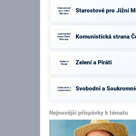
Starostové
Starostové pro Jižní 
pro Jižní
Moravu
Komunistická
Komunistická strana Č
strana Čech a
Moravy
Zelení a Piráti
Zelení a
Piráti
Svobodní a Soukromní
Svobodní a
Soukromníci
Nejnovější příspěvky k tématu