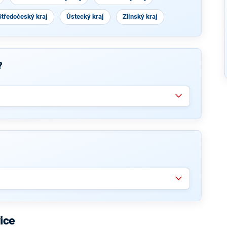
Středočeský kraj
Ústecký kraj
Zlínský kraj
?
ice