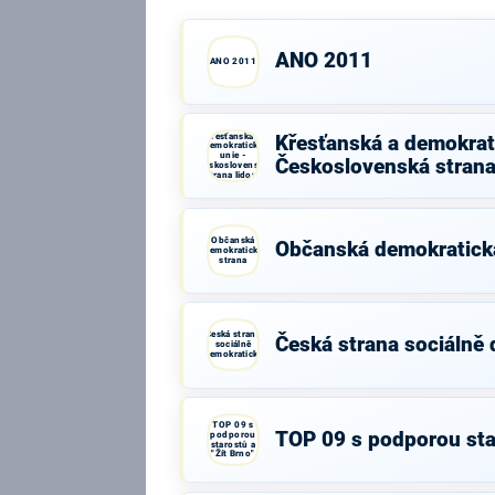
ANO 2011
ANO 2011
Křesťanská a
Křesťanská a demokrati
demokratická
unie -
Československá strana
Československá
strana lidová
Občanská
Občanská demokratick
demokratická
strana
Česká strana
Česká strana sociálně
sociálně
demokratická
TOP 09 s
TOP 09 s podporou star
podporou
starostů a
"Žít Brno"