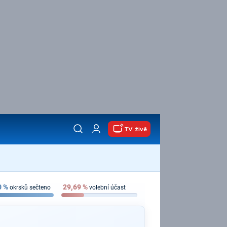
TV živě
0
%
29,69
%
okrsků sečteno
volební účast