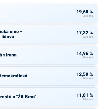
19,68 %
25 hlasů
cká unie -
17,32 %
 lidová
22 hlasů
14,96 %
á strana
19 hlasů
12,59 %
 demokratická
16 hlasů
11,81 %
ostů a "Žít Brno"
15 hlasů