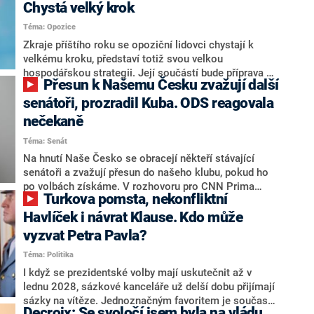
Chystá velký krok
Téma: Opozice
Zkraje příštího roku se opoziční lidovci chystají k
velkému kroku, představí totiž svou velkou
hospodářskou strategii. Její součástí bude příprava na
Přesun k Našemu Česku zvažují další
stárnutí populace, řekl ve středu na setkání s novináři
nový předseda lidovců Jan Grolich. Ten zároveň v
senátoři, prozradil Kuba. ODS reagovala
senátních volbách kandiduje ve Vyškově. Popsal i
nečekaně
aktivitu opozice, o níž vládní strany nebo političtí
Téma: Senát
komentátoři mluví jako o slabé a v defenzivě. „Je to
úmorná práce upozorňovat na chyby vlády. Ministři s
Na hnutí Naše Česko se obracejí někteří stávající
námi navíc nechodí do debat. Chceme ale ukazovat
senátoři a zvažují přesun do našeho klubu, pokud ho
svoje témata,“ odpověděl Grolich na dotaz CNN Prima
po volbách získáme. V rozhovoru pro CNN Prima
Turkova pomsta, nekonfliktní
NEWS.
NEWS to řekl zakladatel hnutí a jihočeský hejtman
Martin Kuba. Konkrétní nebyl, ale získat by takto mohl
Havlíček i návrat Klause. Kdo může
například senátora Zdeňka Hrabu, který je dnes
vyzvat Petra Pavla?
součástí klubu ODS a TOP 09. Hraba to na dotaz
Téma: Politika
redakce nevyloučil. Předseda klubu senátorů ODS
Zdeněk Nytra redakci řekl, že počítá s odchodem
I když se prezidentské volby mají uskutečnit až v
některých senátorů z klubu a že Naše Česko není
lednu 2028, sázkové kanceláře už delší dobu přijímají
nepřítel, ale soupeř.
sázky na vítěze. Jednoznačným favoritem je současná
Decroix: Se svoločí jsem byla na vládu