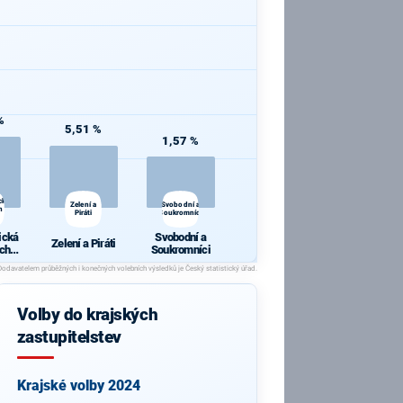
%
5,51 %
1,57 %
cká
Zelení a
Svobodní a
h a
Piráti
Soukromníci
ická
Svobodní a
Zelení a Piráti
ch a
Soukromníci
y
Volby do krajských
zastupitelstev
Krajské volby 2024