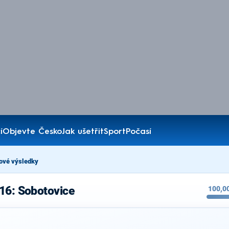
í
Objevte Česko
Jak ušetřit
Sport
Počasí
ové výsledky
16: Sobotovice
100,0