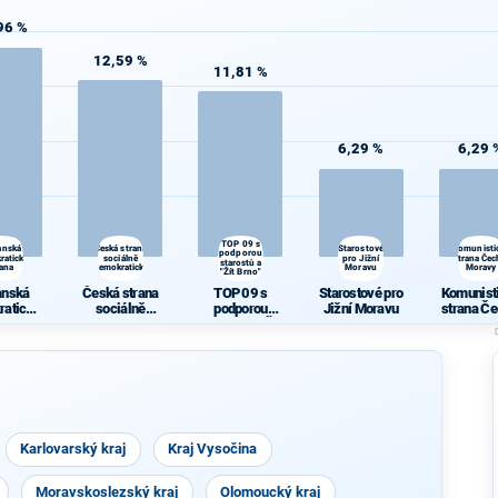
96 %
12,59 %
11,81 %
6,29 %
6,29 
TOP 09 s
anská
Česká strana
Starostové
Komunisti
podporou
ratická
sociálně
pro Jižní
strana Čec
starostů a
rana
demokratická
Moravu
Moravy
"Žít Brno"
anská
Česká strana
TOP 09 s
Starostové pro
Komunist
ratická
sociálně
podporou
Jižní Moravu
strana Če
rana
demokratická
starostů a "Žít
Morav
Brno"
Karlovarský kraj
Kraj Vysočina
Moravskoslezský kraj
Olomoucký kraj