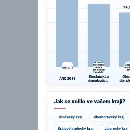
14,
Křesťanská a
demokratická
Obč
unie -
demok
ANO 2011
Československá
st
strana lidová
Křesťanská a
Obč
ANO 2011
demokratická
demok
unie -
st
Českoslovens
ká strana
lidová
Jak se volilo ve vašem kraji?
Jihočeský kraj
Jihomoravský kraj
Královéhradecký kraj
Liberecký kraj