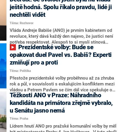
hlava státu Petr Pavel. Daleko za ním pak bookmakeři
zmiňují dva výrazné politiky ANO, tedy premiéra
ještě hodná. Spolu říkalo pravdu, lidé ji
Andreje Babiše a ministra průmyslu Karla Havlíčka.
nechtěli vidět
Oblíbeným tipem samotných sázkařů je poslanec za
Téma: Rozhovor
Motoristy Filip Turek. Politolog Jan Kubáček nicméně
o případné kandidatuře kohokoliv ze zmíněné trojice
Vláda Andreje Babiše (ANO) je prvním kabinetem od
značně pochybuje. Podle něj současná koalice dosud
revoluce, který dává každý den najevo, že justici není
nemá osobu, která by Pavlovi mohla konkurovat.
potřeba respektovat. Alespoň to si myslí stínová
Prezidentské volby: Bude se
ministryně spravedlnosti ODS Eva Decroix. V
rozhovoru pro CNN Prima NEWS si nebrala servítky
opakovat duel Pavel vs. Babiš? Experti
ohledně politického výkonu svého nástupce Jeronýma
zmiňují pro a proti
Tejce (za ANO) či vládní zmocněnkyně pro lidská
Téma: Politika
práva Taťány Malé (ANO). Označením „svoloč“ na
adresu vlády prý byla ještě hodná. Decroix se také
Přestože prezidentské volby proběhnou až za zhruba
vrátila k volební porážce koalice Spolu či promluvila o
rok a půl, v souvislosti s eskalujícím konfliktem mezi
hnutí Naše Česko Martina Kuby.
vládou a Petrem Pavlem se čím dál více spekuluje o
Těžkosti ANO v Praze: Náhradního
tom, koho by do bitvy o Hrad mohla vyslat současná
koalice. Někteří političtí komentátoři znovu vytahují
kandidáta na primátora zřejmě vybralo,
jméno premiéra Andreje Babiše (ANO). Jak moc je
u Senátu jasno nemá
pravděpodobné, že se v prezidentských volbách 2028
Téma: Praha
bude znovu opakovat souboj z roku 2023?
Lídrem hnutí ANO pro pražské komunální volby by měl
být místostarosta Prahy 4 Jan Hušbauer. „V tuto chvíli