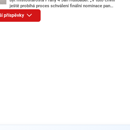
ještě probíhá proces schválení finální nominace pana
Jana Hušbauera Výborem hnutí ANO,“ uvedl pro
ší příspěvky
redakci místopředseda pražského ANO Martin
Benkovič. O Hušbauerovi se spekulovalo jako o
náhradníkovi v čele pražské kandidátky poté, co
rezignoval po sérii nejasností v majetkových
přiznáních a pořizování bytů Ondřej Prokop. Zároveň
ale stále není jasné, kdo bude za ANO kandidovat ve
dvou ze tří pražských obvodů do horní komory
parlamentu. ANO má v Praze dlouhodobě horší
výsledky než ve zbytku republiky.