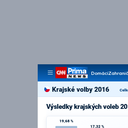
Domácí
Zahranič
Pořady
Krajské volby 2016
Celk
Výsledky krajských voleb 20
19,68 %
17,32 %