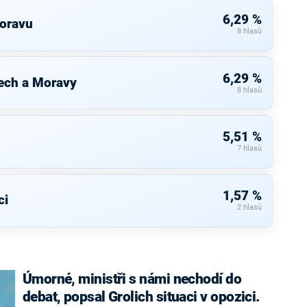
6,29 %
Moravu
8 hlasů
6,29 %
ech a Moravy
8 hlasů
5,51 %
7 hlasů
1,57 %
ci
2 hlasů
Úmorné, ministři s námi nechodí do
debat, popsal Grolich situaci v opozici.