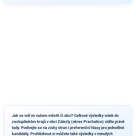
Jak se volí ve vašem městě či obci? Celkové výsledky voleb do
zastupitelstev krajů v obci Zálezly (okres Prachatice) vidíte právě
tady. Podívejte se na zisky stran i preferenční hlasy pro jednotlivé
kandidáty. Prohlédnout si můžete také výsledky v minulých