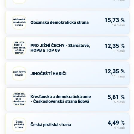
15,73 %
Občanská
Občanská demokratická strana
demokratická
strana
14 hlasů
PRO JIŽNÍ
12,35 %
PRO JIŽNÍ ČECHY - Starostové,
ČECHY -
Starostové,
HOPB a TOP 09
HOPB a
11 hlasů
TOP 09
12,35 %
JIHOČEŠTÍ
JIHOČEŠTÍ HASIČI
HASIČI
11 hlasů
Křesťanská a
5,61 %
Křesťanská a demokratická unie
demokratická
unie -
- Československá strana lidová
Československá
5 hlasů
strana lidová
4,49 %
Česká
Česká pirátská strana
pirátská
strana
4 hlasů