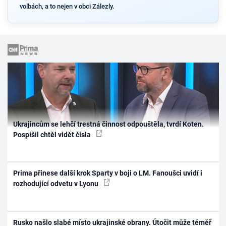
volbách, a to nejen v obci Zálezly.
Ukrajincům se lehčí trestná činnost odpouštěla, tvrdí Koten.
Pospíšil chtěl vidět čísla
Prima přinese další krok Sparty v boji o LM. Fanoušci uvidí i
rozhodující odvetu v Lyonu
Rusko našlo slabé místo ukrajinské obrany. Útočit může téměř