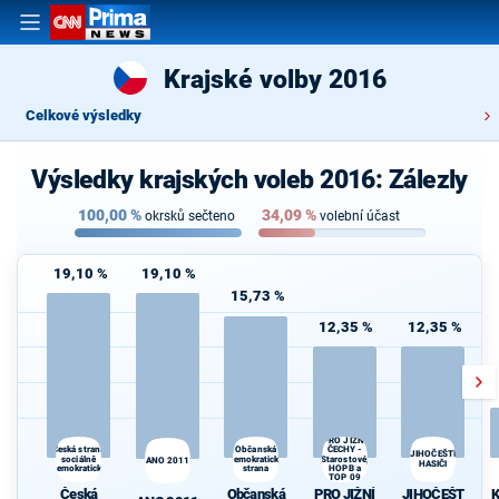
Krajské volby 2016
Celkové výsledky
Výsledky krajských voleb 2016: Zálezly
100,00
%
34,09
%
okrsků sečteno
volební účast
19,10 %
19,10 %
15,73 %
12,35 %
12,35 %
PRO JIŽNÍ
ČECHY -
d
Česká strana
Občanská
JIHOČEŠTÍ
sociálně
demokratická
Starostové,
ANO 2011
HASIČI
demokratická
strana
HOPB a
Če
TOP 09
s
Česká
Občanská
PRO JIŽNÍ
JIHOČEŠT
K