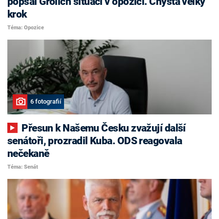
popsal Grolich situaci v opozici. Chystá velký
krok
Téma: Opozice
6 fotografií
Přesun k Našemu Česku zvažují další
senátoři, prozradil Kuba. ODS reagovala
nečekaně
Téma: Senát