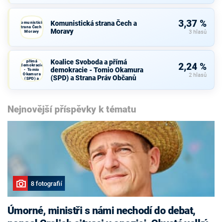
3,37 %
Komunistická strana Čech a
Komunistická
strana Čech a
Moravy
Moravy
3 hlasů
Koalice
Svoboda a
Koalice Svoboda a přímá
přímá
2,24 %
demokracie
demokracie - Tomio Okamura
- Tomio
Okamura
2 hlasů
(SPD) a Strana Práv Občanů
(SPD) a
Strana Práv
Občanů
Nejnovější příspěvky k tématu
8 fotografií
Úmorné, ministři s námi nechodí do debat,