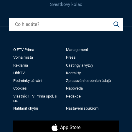
Švestkový koláč
O FTV Prima
Management
Volná místa
Press
Reklama
Castingy a výzvy
HbbTV
Kontakty
Podmínky užívání
Zpracování osobních údajů
Cookies
Nápověda
Vlastník FTV Prima spol. s
Redakce
r.o.
Nahlásit chybu
Nastavení soukromí
App Store