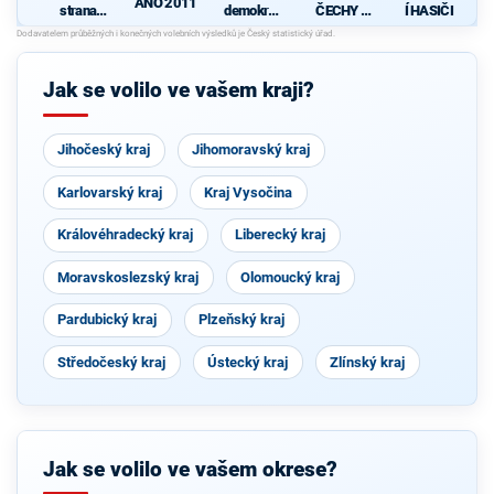
ANO 2011
strana
demokrati
ČECHY -
Í HASIČI
sociálně
cká strana
Starostové
d
demokrati
, HOPB a
c
cká
TOP 09
Č
Jak se volilo ve vašem kraji?
Jihočeský kraj
Jihomoravský kraj
Karlovarský kraj
Kraj Vysočina
Královéhradecký kraj
Liberecký kraj
Moravskoslezský kraj
Olomoucký kraj
Pardubický kraj
Plzeňský kraj
Středočeský kraj
Ústecký kraj
Zlínský kraj
Jak se volilo ve vašem okrese?