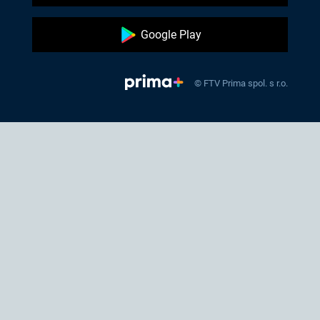
Google Play
© FTV Prima spol. s r.o.