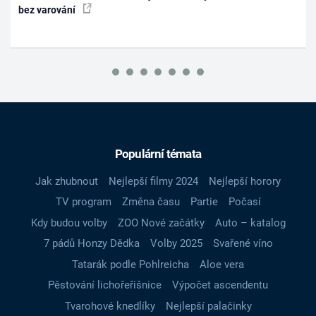
bez varování
Populární témata
Jak zhubnout
Nejlepší filmy 2024
Nejlepší horory
TV program
Změna času
Partie
Počasí
Kdy budou volby
ZOO Nové začátky
Auto – katalog
7 pádů Honzy Dědka
Volby 2025
Svařené víno
Tatarák podle Pohlreicha
Aloe vera
Pěstování lichořeřišnice
Výpočet ascendentu
Tvarohové knedlíky
Nejlepší palačinky