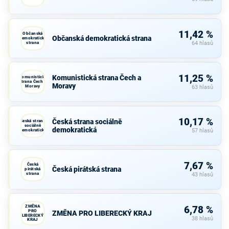
11,42 %
Občanská
Občanská demokratická strana
demokratická
strana
64 hlasů
11,25 %
Komunistická strana Čech a
Komunistická
strana Čech a
Moravy
Moravy
63 hlasů
10,17 %
Česká strana sociálně
Česká strana
sociálně
demokratická
demokratická
57 hlasů
7,67 %
Česká
Česká pirátská strana
pirátská
strana
43 hlasů
ZMĚNA
6,78 %
PRO
ZMĚNA PRO LIBERECKÝ KRAJ
LIBERECKÝ
38 hlasů
KRAJ