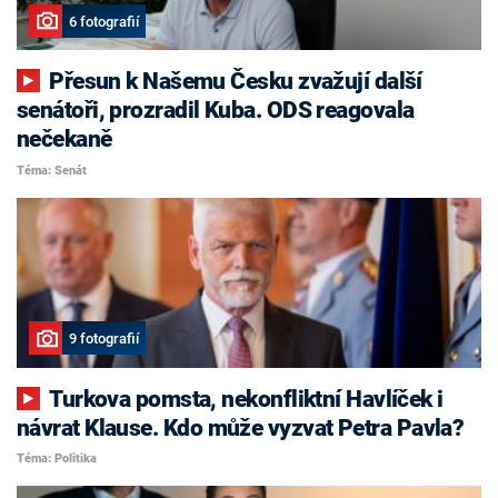
6 fotografií
Přesun k Našemu Česku zvažují další
senátoři, prozradil Kuba. ODS reagovala
nečekaně
Téma: Senát
9 fotografií
Turkova pomsta, nekonfliktní Havlíček i
návrat Klause. Kdo může vyzvat Petra Pavla?
Téma: Politika