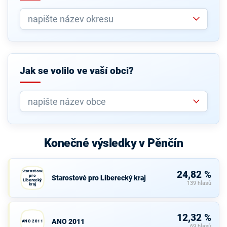
Jak se volilo ve vaší obci?
Konečné výsledky v Pěnčín
Starostové
24,82 %
pro
Starostové pro Liberecký kraj
Liberecký
139 hlasů
kraj
12,32 %
ANO 2011
ANO 2011
69 hlasů