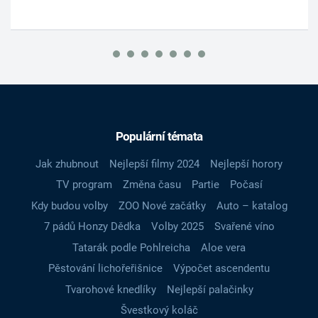
Populární témata
Jak zhubnout
Nejlepší filmy 2024
Nejlepší horory
TV program
Změna času
Partie
Počasí
Kdy budou volby
ZOO Nové začátky
Auto – katalog
7 pádů Honzy Dědka
Volby 2025
Svařené víno
Tatarák podle Pohlreicha
Aloe vera
Pěstování lichořeřišnice
Výpočet ascendentu
Tvarohové knedlíky
Nejlepší palačinky
Švestkový koláč