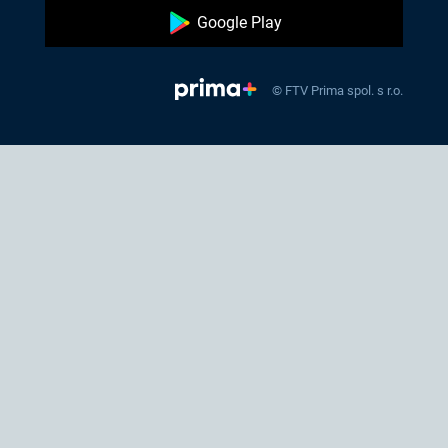
Google Play
© FTV Prima spol. s r.o.