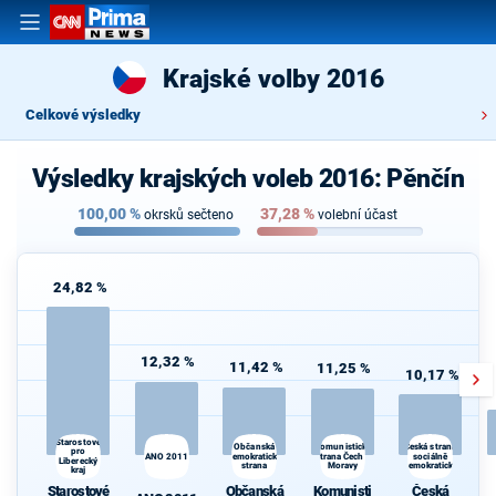
Krajské volby 2016
Celkové výsledky
Výsledky krajských voleb 2016: Pěnčín
100,00
%
37,28
%
okrsků sečteno
volební účast
24,82 %
12,32 %
11,42 %
11,25 %
10,17 %
Starostové
Komunistická
Občanská
Česká strana
pro
ANO 2011
demokratická
strana Čech a
sociálně
Liberecký
strana
Moravy
demokratická
kraj
Starostové
Občanská
Komunisti
Česká