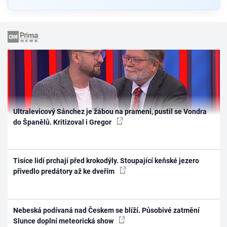
Ultralevicový Sánchez je žábou na prameni, pustil se Vondra
do Španělů. Kritizoval i Gregor
Tisíce lidí prchají před krokodýly. Stoupající keňské jezero
přivedlo predátory až ke dveřím
Nebeská podívaná nad Českem se blíží. Působivé zatmění
Slunce doplní meteorická show