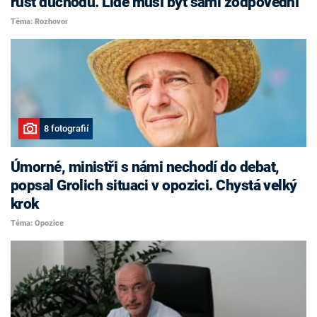
růst důchodů. Lidé musí být sami zodpovědní
Téma: Rozhovor
8 fotografií
Úmorné, ministři s námi nechodí do debat,
popsal Grolich situaci v opozici. Chystá velký
krok
Téma: Opozice