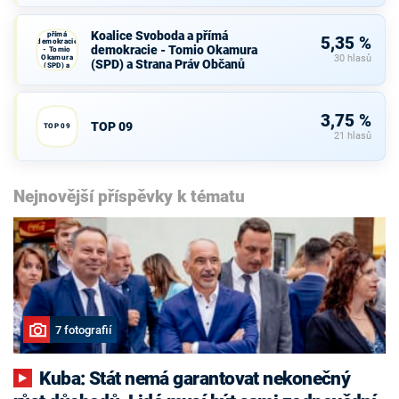
Koalice
Svoboda a
Koalice Svoboda a přímá
přímá
5,35 %
demokracie
demokracie - Tomio Okamura
- Tomio
Okamura
30 hlasů
(SPD) a Strana Práv Občanů
(SPD) a
Strana Práv
Občanů
3,75 %
TOP 09
TOP 09
21 hlasů
Nejnovější příspěvky k tématu
7 fotografií
Kuba: Stát nemá garantovat nekonečný