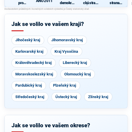
ANO 2011
pro
demokrati
cká strana
strana
Liberecký
cká strana
Čech a
sociálně
kraj
Moravy
demokrati
cká
Jak se volilo ve vašem kraji?
Jihočeský kraj
Jihomoravský kraj
Karlovarský kraj
Kraj Vysočina
Královéhradecký kraj
Liberecký kraj
Moravskoslezský kraj
Olomoucký kraj
Pardubický kraj
Plzeňský kraj
Středočeský kraj
Ústecký kraj
Zlínský kraj
Jak se volilo ve vašem okrese?