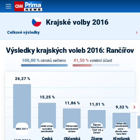
Krajské volby 2016
Celkové výsledky
Výsledky krajských voleb 2016: Rančířov
100,00
%
41,50
%
okrsků sečteno
volební účast
26,27 %
15,25 %
11,86 %
11,01 %
9,32 %
Křesťanská a
Žijeme
Česká strana
Občanská
demokratická
Vysočinou
ANO 2011
sociálně
demokratická
unie -
- TOP 09 a
demokratická
strana
Československá
Zelení
strana lidová
Česká
Občanská
Žijeme
Křesťansk