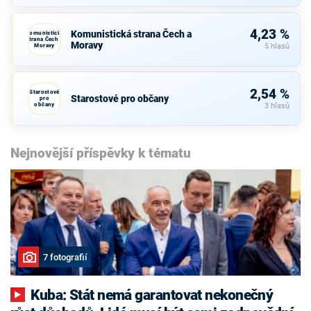
4,23 %
Komunistická strana Čech a
Komunistická
strana Čech a
Moravy
Moravy
5 hlasů
2,54 %
Starostové
Starostové pro občany
pro
občany
3 hlasů
Nejnovější příspěvky k tématu
7 fotografií
Kuba: Stát nemá garantovat nekonečný