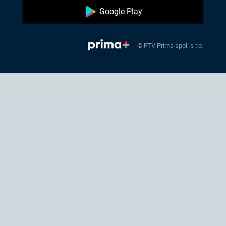
Google Play
© FTV Prima spol. s r.o.