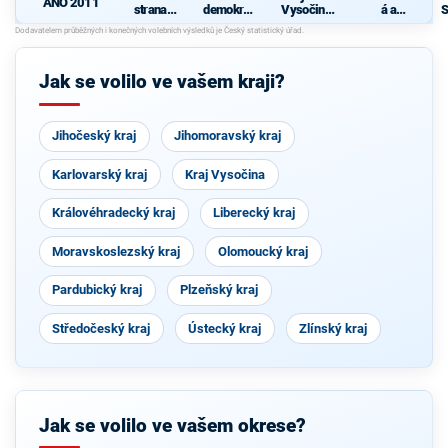
ANO 2011
strana
demokrati
Vysočinou
á a
S
sociálně
cká strana
- TOP 09 a
demokrati
demokrati
Zelení
cká unie -
d
cká
Českoslov
enská
Jak se volilo ve vašem kraji?
strana
lidová
Jihočeský kraj
Jihomoravský kraj
Karlovarský kraj
Kraj Vysočina
Královéhradecký kraj
Liberecký kraj
Moravskoslezský kraj
Olomoucký kraj
Pardubický kraj
Plzeňský kraj
Středočeský kraj
Ústecký kraj
Zlínský kraj
Jak se volilo ve vašem okrese?