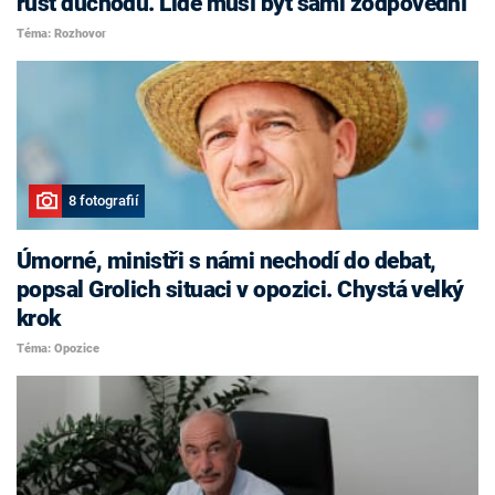
růst důchodů. Lidé musí být sami zodpovědní
Téma: Rozhovor
8 fotografií
Úmorné, ministři s námi nechodí do debat,
popsal Grolich situaci v opozici. Chystá velký
krok
Téma: Opozice