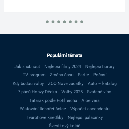
Populární témata
Jak zhubnout
Nejlepší filmy 2024
Nejlepší horory
TV program
Změna času
Partie
Počasí
Kdy budou volby
ZOO Nové začátky
Auto – katalog
7 pádů Honzy Dědka
Volby 2025
Svařené víno
Tatarák podle Pohlreicha
Aloe vera
Pěstování lichořeřišnice
Výpočet ascendentu
Tvarohové knedlíky
Nejlepší palačinky
Švestkový koláč