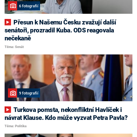
6 fotografií
Přesun k Našemu Česku zvažují další
senátoři, prozradil Kuba. ODS reagovala
nečekaně
Téma: Senát
9 fotografií
Turkova pomsta, nekonfliktní Havlíček i
návrat Klause. Kdo může vyzvat Petra Pavla?
Téma: Politika