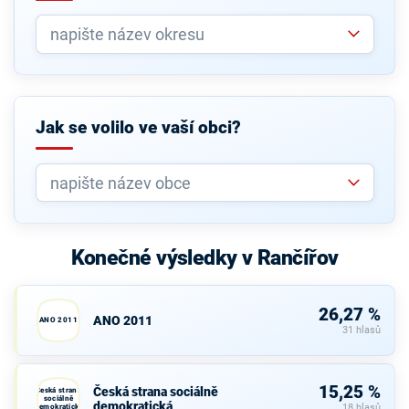
Jak se volilo ve vaší obci?
Konečné výsledky v Rančířov
26,27 %
ANO 2011
ANO 2011
31 hlasů
15,25 %
Česká strana sociálně
Česká strana
sociálně
demokratická
demokratická
18 hlasů