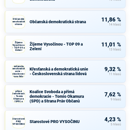
11,86 %
Občanská
Občanská demokratická strana
demokratická
strana
14 hlasů
Žijeme
11,01 %
Žijeme Vysočinou - TOP 09 a
Vysočinou
- TOP 09 a
Zelení
13 hlasů
Zelení
Křesťanská a
9,32 %
Křesťanská a demokratická unie
demokratická
unie -
- Československá strana lidová
Československá
11 hlasů
strana lidová
Koalice
Svoboda a
Koalice Svoboda a přímá
přímá
7,62 %
demokracie
demokracie - Tomio Okamura
- Tomio
Okamura
9 hlasů
(SPD) a Strana Práv Občanů
(SPD) a
Strana Práv
Občanů
4,23 %
Starostové
Starostové PRO VYSOČINU
PRO
VYSOČINU
5 hlasů