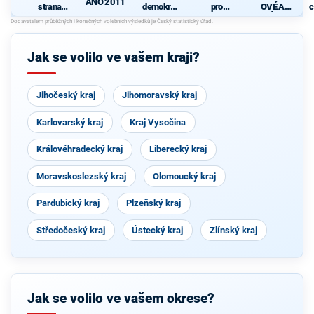
ANO 2011
strana
demokrati
pro
OVÉ A
c
sociálně
cká strana
Pardubick
NEZÁVISL
demokrati
ý kraj
Í
cká
Jak se volilo ve vašem kraji?
Jihočeský kraj
Jihomoravský kraj
Karlovarský kraj
Kraj Vysočina
Královéhradecký kraj
Liberecký kraj
Moravskoslezský kraj
Olomoucký kraj
Pardubický kraj
Plzeňský kraj
Středočeský kraj
Ústecký kraj
Zlínský kraj
Jak se volilo ve vašem okrese?