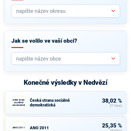
Jak se volilo ve vaší obci?
Konečné výsledky v Nedvězí
38,02 %
Česká strana sociálně
Česká strana
sociálně
demokratická
demokratická
27 hlasů
25,35 %
ANO 2011
ANO 2011
18 hlasů