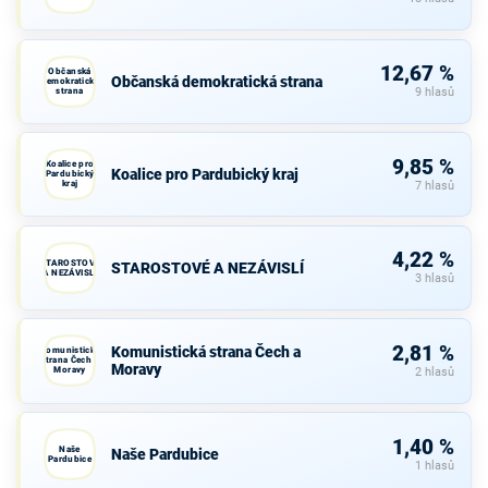
12,67 %
Občanská
Občanská demokratická strana
demokratická
strana
9 hlasů
9,85 %
Koalice pro
Koalice pro Pardubický kraj
Pardubický
kraj
7 hlasů
4,22 %
STAROSTOVÉ
STAROSTOVÉ A NEZÁVISLÍ
A NEZÁVISLÍ
3 hlasů
2,81 %
Komunistická strana Čech a
Komunistická
strana Čech a
Moravy
Moravy
2 hlasů
1,40 %
Naše
Naše Pardubice
Pardubice
1 hlasů