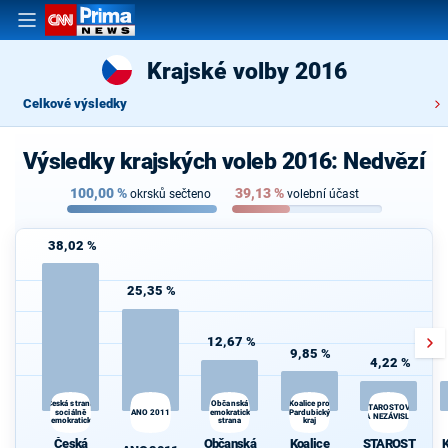
Krajské volby 2016
Celkové výsledky
Výsledky krajských voleb 2016: Nedvězí
100,00
%
39,13
%
okrsků sečteno
volební účast
38,02 %
25,35 %
12,67 %
9,85 %
4,22 %
Koalice pro
K
Česká strana
Občanská
STAROSTOVÉ
sociálně
ANO 2011
demokratická
Pardubický
s
A NEZÁVISLÍ
demokratická
strana
kraj
Česká
Občanská
Koalice
STAROST
K