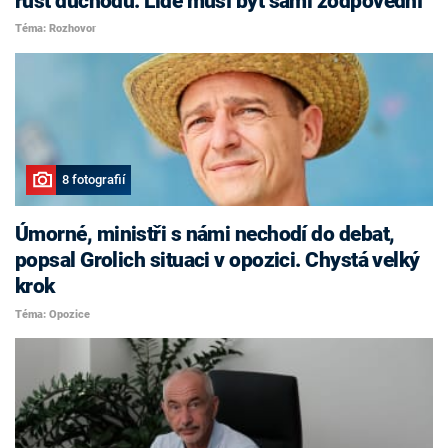
růst důchodů. Lidé musí být sami zodpovědní
Téma: Rozhovor
8 fotografií
Úmorné, ministři s námi nechodí do debat,
popsal Grolich situaci v opozici. Chystá velký
krok
Téma: Opozice