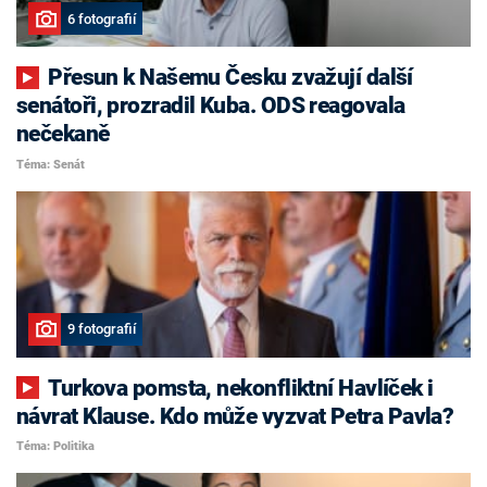
6 fotografií
Přesun k Našemu Česku zvažují další
senátoři, prozradil Kuba. ODS reagovala
nečekaně
Téma: Senát
9 fotografií
Turkova pomsta, nekonfliktní Havlíček i
návrat Klause. Kdo může vyzvat Petra Pavla?
Téma: Politika