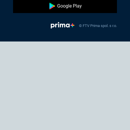
Google Play
© FTV Prima spol. s r.o.