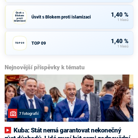
Úsvit s
1,40 %
Blokem
Úsvit s Blokem proti islamizaci
proti
1 hlasů
islamizaci
1,40 %
TOP 09
TOP 09
1 hlasů
Nejnovější příspěvky k tématu
7 fotografií
Kuba: Stát nemá garantovat nekonečný