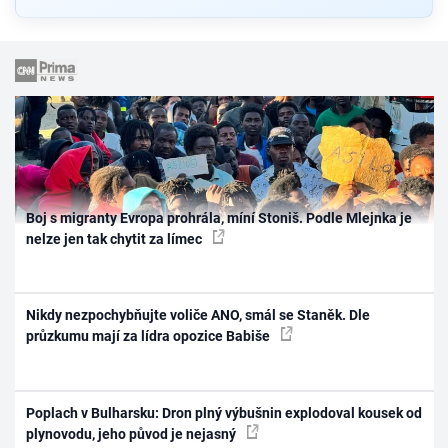
Boj s migranty Evropa prohrála, míní Stoniš. Podle Mlejnka je
nelze jen tak chytit za límec
Nikdy nezpochybňujte voliče ANO, smál se Staněk. Dle
průzkumu mají za lídra opozice Babiše
Poplach v Bulharsku: Dron plný výbušnin explodoval kousek od
plynovodu, jeho původ je nejasný