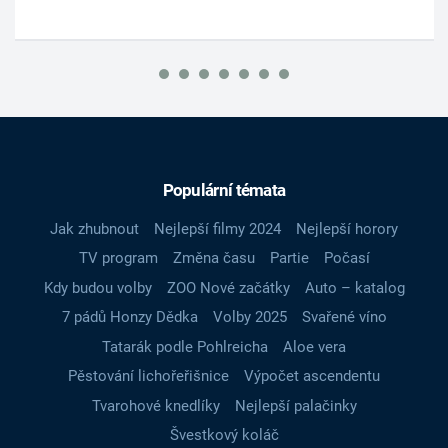
Populární témata
Jak zhubnout
Nejlepší filmy 2024
Nejlepší horory
TV program
Změna času
Partie
Počasí
Kdy budou volby
ZOO Nové začátky
Auto – katalog
7 pádů Honzy Dědka
Volby 2025
Svařené víno
Tatarák podle Pohlreicha
Aloe vera
Pěstování lichořeřišnice
Výpočet ascendentu
Tvarohové knedlíky
Nejlepší palačinky
Švestkový koláč