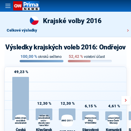
Krajské volby 2016
Celkové výsledky
Výsledky krajských voleb 2016: Ondřejov
100,00
%
52,42
%
okrsků sečteno
volební účast
49,23 %
12,30 %
12,30 %
6,15 %
4,61 %
Křesťanská a
demokratická
Starostové
Česká strana
Komunistická
sociálně
unie -
ANO 2011
PRO
strana Čech a
demokratická
Československá
VYSOČINU
Moravy
strana lidová
Česká
Křesťansk
Starostové
Komunisti
S