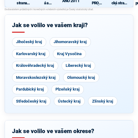
ANO 2011
strana
á a
PRO
cká strana
p
sociálně
demokrati
VYSOČIN
Čech a
demokrati
cká unie -
U
Moravy
cká
Českoslov
enská
Jak se volilo ve vašem kraji?
strana
lidová
Jihočeský kraj
Jihomoravský kraj
Karlovarský kraj
Kraj Vysočina
Královéhradecký kraj
Liberecký kraj
Moravskoslezský kraj
Olomoucký kraj
Pardubický kraj
Plzeňský kraj
Středočeský kraj
Ústecký kraj
Zlínský kraj
Jak se volilo ve vašem okrese?