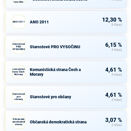
strana lidová
12,30 %
ANO 2011
ANO 2011
8 hlasů
6,15 %
Starostové
Starostové PRO VYSOČINU
PRO
VYSOČINU
4 hlasů
4,61 %
Komunistická strana Čech a
Komunistická
strana Čech a
Moravy
Moravy
3 hlasů
4,61 %
Starostové
Starostové pro občany
pro
občany
3 hlasů
3,07 %
Občanská
Občanská demokratická strana
demokratická
strana
2 hlasů