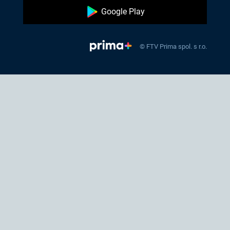
Google Play
© FTV Prima spol. s r.o.