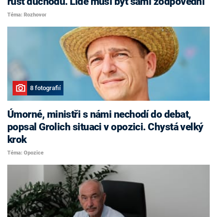
růst důchodů. Lidé musí být sami zodpovědní
Téma: Rozhovor
8 fotografií
Úmorné, ministři s námi nechodí do debat,
popsal Grolich situaci v opozici. Chystá velký
krok
Téma: Opozice