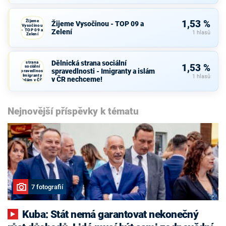
Žijeme
1,53 %
Žijeme Vysočinou - TOP 09 a
Vysočinou
- TOP 09 a
Zelení
1 hlasů
Zelení
Dělnická
Dělnická strana sociální
strana
1,53 %
sociální
spravedlnosti - Imigranty a islám
spravedlnosti
- Imigranty a
1 hlasů
v ČR nechceme!
islám v ČR
nechceme!
Nejnovější příspěvky k tématu
7 fotografií
Kuba: Stát nemá garantovat nekonečný