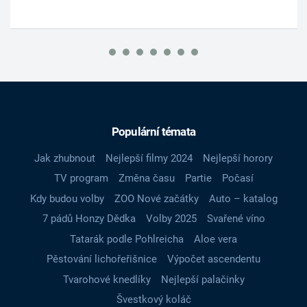
Populární témata
Jak zhubnout
Nejlepší filmy 2024
Nejlepší horory
TV program
Změna času
Partie
Počasí
Kdy budou volby
ZOO Nové začátky
Auto – katalog
7 pádů Honzy Dědka
Volby 2025
Svařené víno
Tatarák podle Pohlreicha
Aloe vera
Pěstování lichořeřišnice
Výpočet ascendentu
Tvarohové knedlíky
Nejlepší palačinky
Švestkový koláč