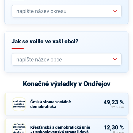
Jak se volilo ve vaší obci?
Konečné výsledky v Ondřejov
49,23 %
Česká strana sociálně
Česká strana
sociálně
demokratická
demokratická
32 hlasů
Křesťanská a
12,30 %
Křesťanská a demokratická unie
demokratická
unie -
- Československá strana lidová
Československá
8 hlasů