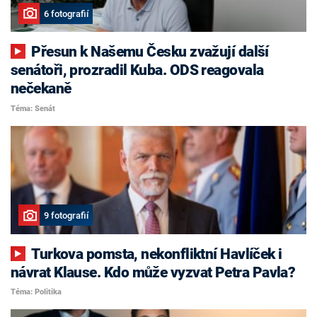
6 fotografií
Přesun k Našemu Česku zvažují další
senátoři, prozradil Kuba. ODS reagovala
nečekaně
Téma: Senát
9 fotografií
Turkova pomsta, nekonfliktní Havlíček i
návrat Klause. Kdo může vyzvat Petra Pavla?
Téma: Politika