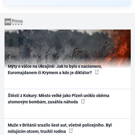
Mýty o válce na Ukrajině: Jak to bylo s nacismem,
Euromajdanem či Krymem a kdo je diktátor?
Štěstí z Kokury: Město velké jako Plzeň uniklo oběma
atomovým bombám, zasáhla náhoda
Muže v Británii srazilo šest aut, včetně policejního. Byl
milujícím otcem, truchlí rodina