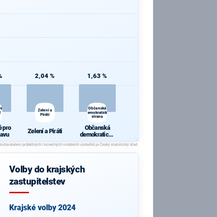
%
2,04 %
1,63 %
vé
Občanská
Zelení a
í
demokratická
Piráti
strana
é pro
Občanská
Zelení a Piráti
ravu
demokratická
strana
Volby do krajských
zastupitelstev
Krajské volby 2024