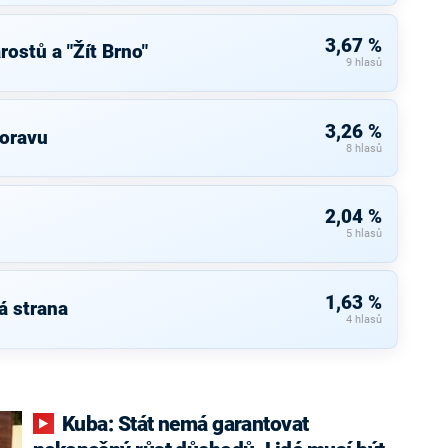
3,67 %
ostů a "Žít Brno"
9 hlasů
3,26 %
Moravu
8 hlasů
2,04 %
5 hlasů
1,63 %
á strana
4 hlasů
Kuba: Stát nemá garantovat