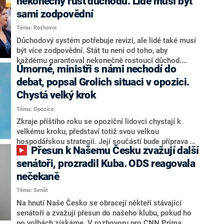
nekonečný růst důchodů. Lidé musí být
sami zodpovědní
Téma: Rozhovor
Důchodový systém potřebuje revizi, ale lidé také musí
být více zodpovědní. Stát tu není od toho, aby
každému garantoval nekonečně rostoucí důchod.
Úmorné, ministři s námi nechodí do
Chybí tu nový systém a my ho představíme,řekl
hejtman Jihočeského kraje a předseda hnutí Naše
debat, popsal Grolich situaci v opozici.
Česko Martin Kuba v rozhovoru pro CNN Prima NEWS.
Chystá velký krok
V čele státu pak podle něj nemůže být člověk, který by
Téma: Opozice
střetem zájmů omezoval čerpání financí a rozvoj,
dodal. Řešení u Andreje Babiše ale hodnotit nechtěl.
Zkraje příštího roku se opoziční lidovci chystají k
velkému kroku, představí totiž svou velkou
hospodářskou strategii. Její součástí bude příprava na
Přesun k Našemu Česku zvažují další
stárnutí populace, řekl ve středu na setkání s novináři
nový předseda lidovců Jan Grolich. Ten zároveň v
senátoři, prozradil Kuba. ODS reagovala
senátních volbách kandiduje ve Vyškově. Popsal i
nečekaně
aktivitu opozice, o níž vládní strany nebo političtí
Téma: Senát
komentátoři mluví jako o slabé a v defenzivě. „Je to
úmorná práce upozorňovat na chyby vlády. Ministři s
Na hnutí Naše Česko se obracejí někteří stávající
námi navíc nechodí do debat. Chceme ale ukazovat
senátoři a zvažují přesun do našeho klubu, pokud ho
svoje témata,“ odpověděl Grolich na dotaz CNN Prima
po volbách získáme. V rozhovoru pro CNN Prima