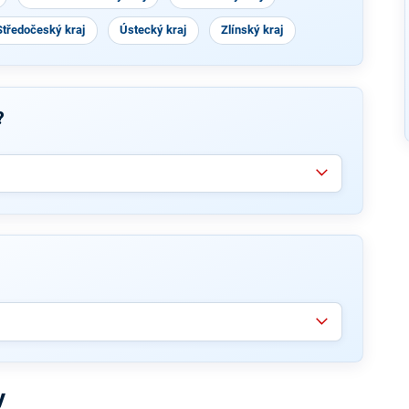
Středočeský kraj
Ústecký kraj
Zlínský kraj
?
y