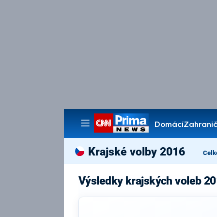
Domácí
Zahranič
Pořady
Krajské volby 2016
Celk
Výsledky krajských voleb 20