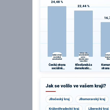
24,48 %
22,44 %
16,
Křesťanská a
Česká strana
demokratická
Komun
sociálně
unie -
strana
demokratická
Československá
Mo
strana lidová
Česká strana
Křesťanská a
Komun
sociálně
demokratická
strana
demokratická
unie -
Mo
Českoslovens
ká strana
lidová
Jak se volilo ve vašem kraji?
Jihočeský kraj
Jihomoravský kraj
Královéhradecký kraj
Liberecký kraj