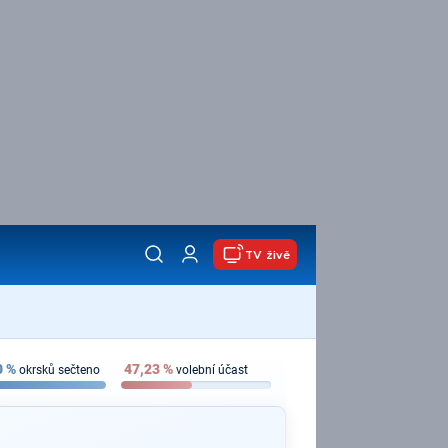
TV živě
0
%
47,23
%
okrsků sečteno
volební účast