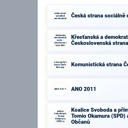
Česká strana
Česká strana sociálně
sociálně
demokratická
Křesťanská a
Křesťanská a demokrati
demokratická
unie -
Československá strana
Československá
strana lidová
Komunistická
Komunistická strana Č
strana Čech a
Moravy
ANO 2011
ANO 2011
Koalice
Koalice Svoboda a pří
Svoboda a
přímá
demokracie
Tomio Okamura (SPD) a
- Tomio
Okamura
Občanů
(SPD) a
Strana Práv
Občanů