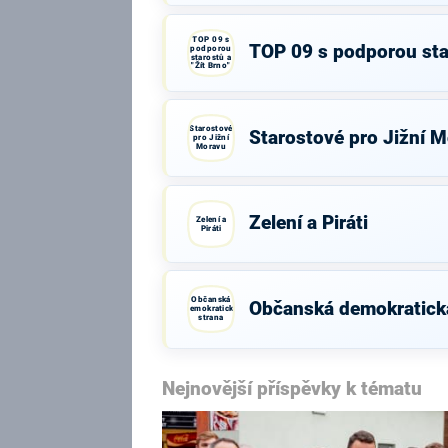
TOP 09 s
TOP 09 s podporou star
podporou
starostů a
"Žít Brno"
Starostové
Starostové pro Jižní 
pro Jižní
Moravu
Zelení a Piráti
Zelení a
Piráti
Občanská
Občanská demokratick
demokratická
strana
Nejnovější příspěvky k tématu