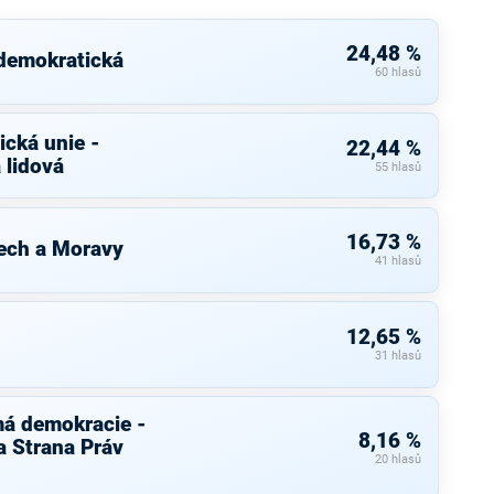
24,48 %
 demokratická
60 hlasů
cká unie -
22,44 %
 lidová
55 hlasů
16,73 %
ech a Moravy
41 hlasů
12,65 %
31 hlasů
má demokracie -
8,16 %
 Strana Práv
20 hlasů