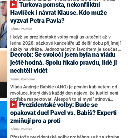
Turkova pomsta, nekonfliktní
NEWS.
NEWS to řekl zakladatel hnutí a jihočeský hejtman
Martin Kuba. Konkrétní nebyl, ale získat by takto mohl
Havlíček i návrat Klause. Kdo může
například senátora Zdeňka Hrabu, který je dnes
vyzvat Petra Pavla?
součástí klubu ODS a TOP 09. Hraba to na dotaz
Téma: Politika
redakce nevyloučil. Předseda klubu senátorů ODS
Zdeněk Nytra redakci řekl, že počítá s odchodem
I když se prezidentské volby mají uskutečnit až v
některých senátorů z klubu a že Naše Česko není
lednu 2028, sázkové kanceláře už delší dobu přijímají
nepřítel, ale soupeř.
sázky na vítěze. Jednoznačným favoritem je současná
Decroix: Se svoločí jsem byla na vládu
hlava státu Petr Pavel. Daleko za ním pak bookmakeři
zmiňují dva výrazné politiky ANO, tedy premiéra
ještě hodná. Spolu říkalo pravdu, lidé ji
Andreje Babiše a ministra průmyslu Karla Havlíčka.
nechtěli vidět
Oblíbeným tipem samotných sázkařů je poslanec za
Téma: Rozhovor
Motoristy Filip Turek. Politolog Jan Kubáček nicméně
o případné kandidatuře kohokoliv ze zmíněné trojice
Vláda Andreje Babiše (ANO) je prvním kabinetem od
značně pochybuje. Podle něj současná koalice dosud
revoluce, který dává každý den najevo, že justici není
nemá osobu, která by Pavlovi mohla konkurovat.
potřeba respektovat. Alespoň to si myslí stínová
Prezidentské volby: Bude se
ministryně spravedlnosti ODS Eva Decroix. V
rozhovoru pro CNN Prima NEWS si nebrala servítky
opakovat duel Pavel vs. Babiš? Experti
ohledně politického výkonu svého nástupce Jeronýma
zmiňují pro a proti
Tejce (za ANO) či vládní zmocněnkyně pro lidská
Téma: Politika
práva Taťány Malé (ANO). Označením „svoloč“ na
adresu vlády prý byla ještě hodná. Decroix se také
Přestože prezidentské volby proběhnou až za zhruba