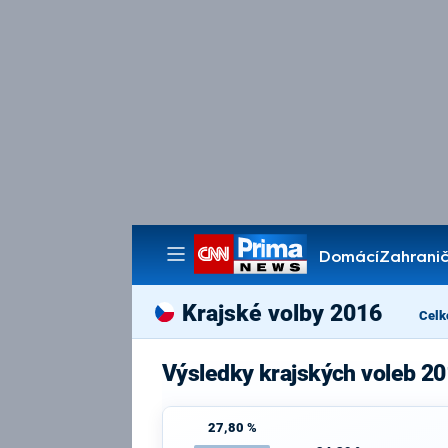
Domácí
Zahranič
Pořady
Krajské volby 2016
Celk
Výsledky krajských voleb 2
27,80 %