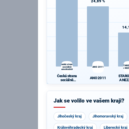
24,89 %
14,
Česká strana
STAR
sociálně
ANO 2011
A NEZ
demokratická
Česká strana
STAR
ANO 2011
sociálně
A NEZ
demokratická
Jak se volilo ve vašem kraji?
Jihočeský kraj
Jihomoravský kraj
Královéhradecký kraj
Liberecký kraj