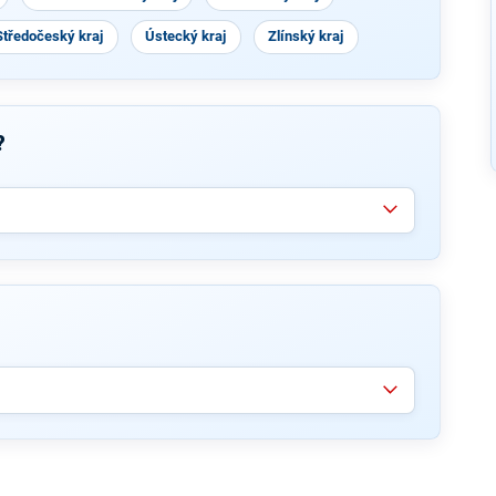
Středočeský kraj
Ústecký kraj
Zlínský kraj
?