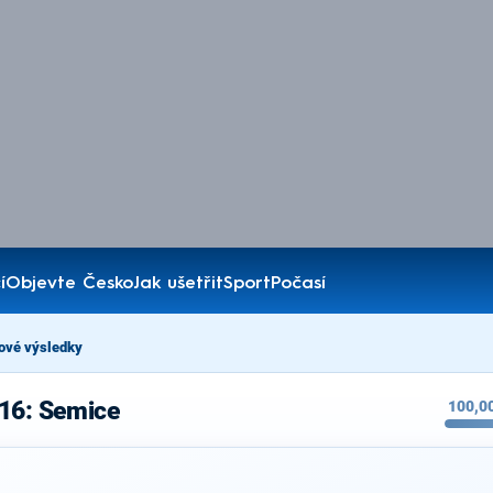
í
Objevte Česko
Jak ušetřit
Sport
Počasí
ové výsledky
016: Semice
100,0