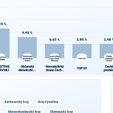
10 %
9,95 %
6,63 %
5,80 %
2,48 
Občanská
Komunistická
Česká
OSTOVÉ
demokratická
strana Čech a
TOP 09
pirátská
ÁVISLÍ
strana
Moravy
strana
OSTOVÉ
Občanská
Komunistická
Česk
TOP 09
ÁVISLÍ
demokratická
strana Čech a
piráts
strana
Moravy
stran
Karlovarský kraj
Kraj Vysočina
Moravskoslezský kraj
Olomoucký kraj