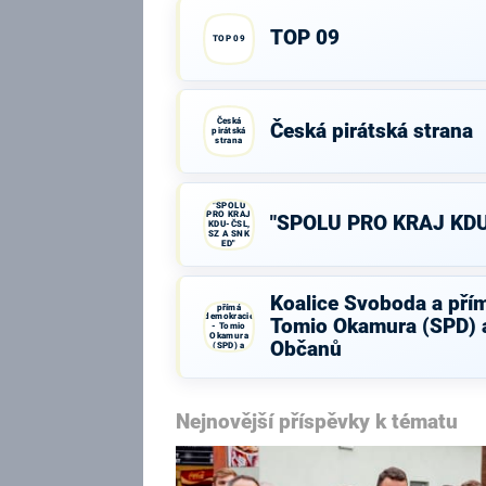
TOP 09
TOP 09
Česká
Česká pirátská strana
pirátská
strana
"SPOLU
PRO KRAJ
"SPOLU PRO KRAJ KDU
KDU-ČSL,
SZ A SNK
ED"
Koalice
Koalice Svoboda a pří
Svoboda a
přímá
demokracie
Tomio Okamura (SPD) a
- Tomio
Okamura
Občanů
(SPD) a
Strana Práv
Občanů
Nejnovější příspěvky k tématu