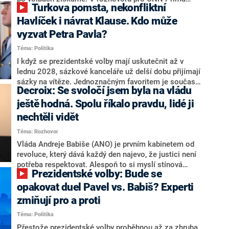
Turkova pomsta, nekonfliktní
NEWS.
NEWS to řekl zakladatel hnutí a jihočeský hejtman
Martin Kuba. Konkrétní nebyl, ale získat by takto mohl
Havlíček i návrat Klause. Kdo může
například senátora Zdeňka Hrabu, který je dnes
vyzvat Petra Pavla?
součástí klubu ODS a TOP 09. Hraba to na dotaz
Téma: Politika
redakce nevyloučil. Předseda klubu senátorů ODS
Zdeněk Nytra redakci řekl, že počítá s odchodem
I když se prezidentské volby mají uskutečnit až v
některých senátorů z klubu a že Naše Česko není
lednu 2028, sázkové kanceláře už delší dobu přijímají
nepřítel, ale soupeř.
sázky na vítěze. Jednoznačným favoritem je současná
Decroix: Se svoločí jsem byla na vládu
hlava státu Petr Pavel. Daleko za ním pak bookmakeři
zmiňují dva výrazné politiky ANO, tedy premiéra
ještě hodná. Spolu říkalo pravdu, lidé ji
Andreje Babiše a ministra průmyslu Karla Havlíčka.
nechtěli vidět
Oblíbeným tipem samotných sázkařů je poslanec za
Téma: Rozhovor
Motoristy Filip Turek. Politolog Jan Kubáček nicméně
o případné kandidatuře kohokoliv ze zmíněné trojice
Vláda Andreje Babiše (ANO) je prvním kabinetem od
značně pochybuje. Podle něj současná koalice dosud
revoluce, který dává každý den najevo, že justici není
nemá osobu, která by Pavlovi mohla konkurovat.
potřeba respektovat. Alespoň to si myslí stínová
Prezidentské volby: Bude se
ministryně spravedlnosti ODS Eva Decroix. V
rozhovoru pro CNN Prima NEWS si nebrala servítky
opakovat duel Pavel vs. Babiš? Experti
ohledně politického výkonu svého nástupce Jeronýma
zmiňují pro a proti
Tejce (za ANO) či vládní zmocněnkyně pro lidská
Téma: Politika
práva Taťány Malé (ANO). Označením „svoloč“ na
adresu vlády prý byla ještě hodná. Decroix se také
Přestože prezidentské volby proběhnou až za zhruba