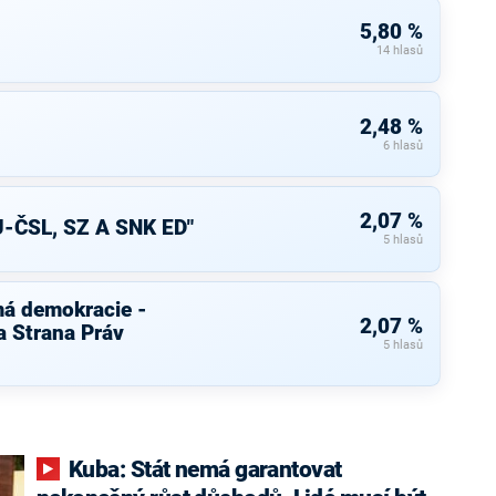
5,80 %
14 hlasů
2,48 %
6 hlasů
2,07 %
-ČSL, SZ A SNK ED"
5 hlasů
má demokracie -
2,07 %
 Strana Práv
5 hlasů
Kuba: Stát nemá garantovat