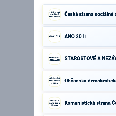
Česká strana
Česká strana sociálně
sociálně
demokratická
ANO 2011
ANO 2011
STAROSTOVÉ A NEZÁV
STAROSTOVÉ
A NEZÁVISLÍ
Občanská
Občanská demokratick
demokratická
strana
Komunistická
Komunistická strana Č
strana Čech a
Moravy