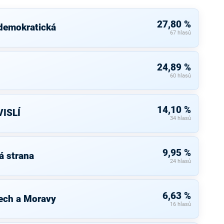
27,80 %
 demokratická
67 hlasů
24,89 %
60 hlasů
14,10 %
ISLÍ
34 hlasů
9,95 %
á strana
24 hlasů
6,63 %
ech a Moravy
16 hlasů