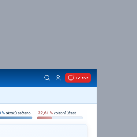
TV živě
0
%
32,61
%
okrsků sečteno
volební účast