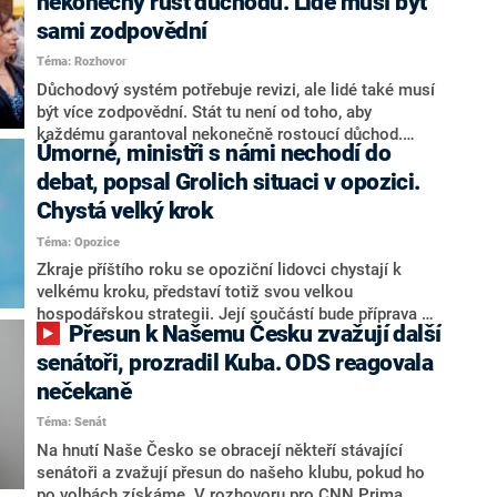
nekonečný růst důchodů. Lidé musí být
sami zodpovědní
Téma: Rozhovor
Důchodový systém potřebuje revizi, ale lidé také musí
být více zodpovědní. Stát tu není od toho, aby
každému garantoval nekonečně rostoucí důchod.
Úmorné, ministři s námi nechodí do
Chybí tu nový systém a my ho představíme,řekl
hejtman Jihočeského kraje a předseda hnutí Naše
debat, popsal Grolich situaci v opozici.
Česko Martin Kuba v rozhovoru pro CNN Prima NEWS.
Chystá velký krok
V čele státu pak podle něj nemůže být člověk, který by
Téma: Opozice
střetem zájmů omezoval čerpání financí a rozvoj,
dodal. Řešení u Andreje Babiše ale hodnotit nechtěl.
Zkraje příštího roku se opoziční lidovci chystají k
velkému kroku, představí totiž svou velkou
hospodářskou strategii. Její součástí bude příprava na
Přesun k Našemu Česku zvažují další
stárnutí populace, řekl ve středu na setkání s novináři
nový předseda lidovců Jan Grolich. Ten zároveň v
senátoři, prozradil Kuba. ODS reagovala
senátních volbách kandiduje ve Vyškově. Popsal i
nečekaně
aktivitu opozice, o níž vládní strany nebo političtí
Téma: Senát
komentátoři mluví jako o slabé a v defenzivě. „Je to
úmorná práce upozorňovat na chyby vlády. Ministři s
Na hnutí Naše Česko se obracejí někteří stávající
námi navíc nechodí do debat. Chceme ale ukazovat
senátoři a zvažují přesun do našeho klubu, pokud ho
svoje témata,“ odpověděl Grolich na dotaz CNN Prima
po volbách získáme. V rozhovoru pro CNN Prima