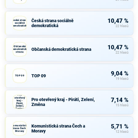
10,47 %
Česká strana sociálně
Česká strana
sociálně
demokratická
demokratická
22 hlasů
10,47 %
Občanská
Občanská demokratická strana
demokratická
strana
22 hlasů
9,04 %
TOP 09
TOP 09
19 hlasů
Pro
otevřený
7,14 %
Pro otevřený kraj - Piráti, Zelení,
kraj -
Piráti,
Změna
15 hlasů
Zelení,
Změna
5,71 %
Komunistická strana Čech a
Komunistická
strana Čech a
Moravy
Moravy
12 hlasů