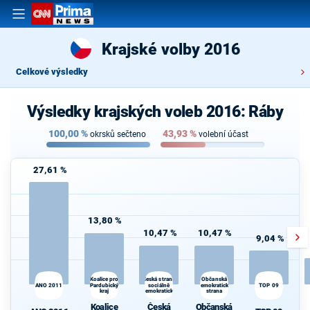
Krajské volby 2016
Celkové výsledky
Výsledky krajských voleb 2016: Ráby
100,00
%
43,93
%
okrsků sečteno
volební účast
27,61 %
13,80 %
10,47 %
10,47 %
9,04 %
Koalice pro
Občanská
Česká strana
Pardubický
sociálně
demokratická
TOP 09
ANO 2011
kraj
demokratická
strana
Koalice
Česká
Občanská