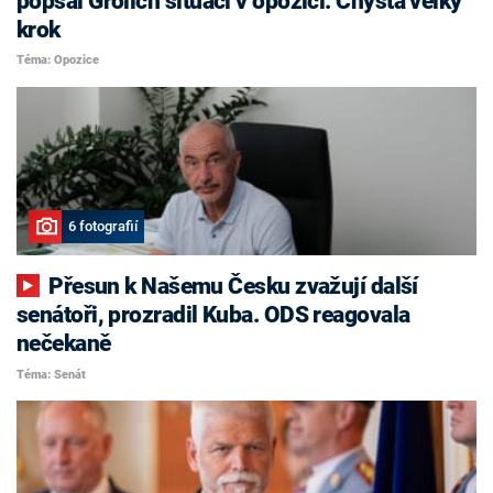
popsal Grolich situaci v opozici. Chystá velký
krok
Téma: Opozice
6 fotografií
Přesun k Našemu Česku zvažují další
senátoři, prozradil Kuba. ODS reagovala
nečekaně
Téma: Senát