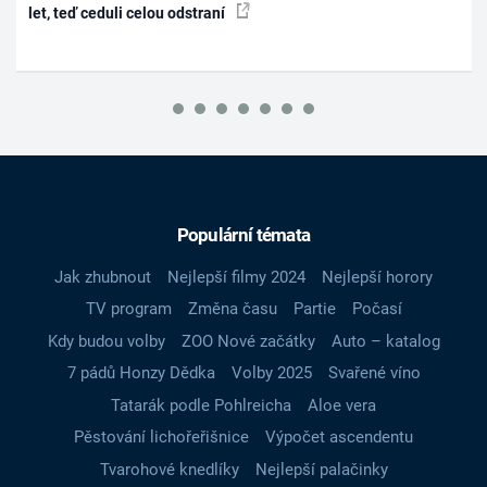
let, teď ceduli celou odstraní
Populární témata
Jak zhubnout
Nejlepší filmy 2024
Nejlepší horory
TV program
Změna času
Partie
Počasí
Kdy budou volby
ZOO Nové začátky
Auto – katalog
7 pádů Honzy Dědka
Volby 2025
Svařené víno
Tatarák podle Pohlreicha
Aloe vera
Pěstování lichořeřišnice
Výpočet ascendentu
Tvarohové knedlíky
Nejlepší palačinky