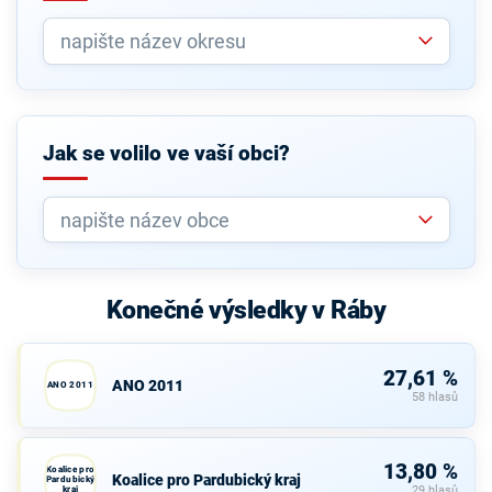
Jak se volilo ve vaší obci?
Konečné výsledky v Ráby
27,61 %
ANO 2011
ANO 2011
58 hlasů
13,80 %
Koalice pro
Koalice pro Pardubický kraj
Pardubický
kraj
29 hlasů