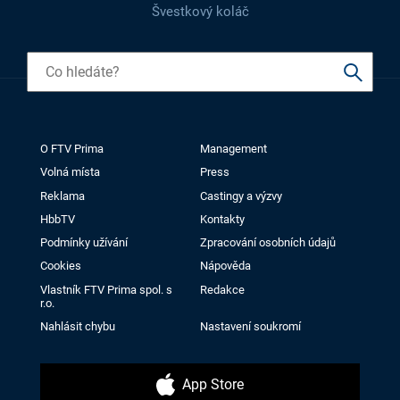
Švestkový koláč
O FTV Prima
Management
Volná místa
Press
Reklama
Castingy a výzvy
HbbTV
Kontakty
Podmínky užívání
Zpracování osobních údajů
Cookies
Nápověda
Vlastník FTV Prima spol. s
Redakce
r.o.
Nahlásit chybu
Nastavení soukromí
App Store