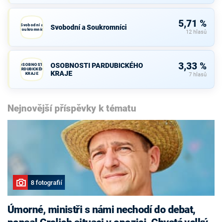
5,71 %
Svobodní a
Svobodní a Soukromníci
Soukromníci
12 hlasů
3,33 %
OSOBNOSTI PARDUBICKÉHO
OSOBNOSTI
PARDUBICKÉHO
KRAJE
KRAJE
7 hlasů
Nejnovější příspěvky k tématu
8 fotografií
Úmorné, ministři s námi nechodí do debat,