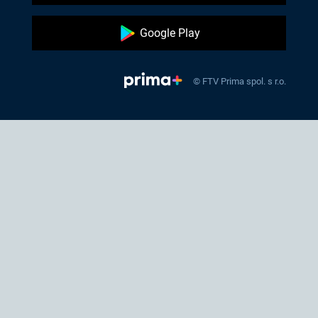
Google Play
© FTV Prima spol. s r.o.