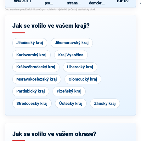
TOP 09
ANO 2011
pro
strana
demokrati
Pardubick
sociálně
cká strana
ý kraj
demokrati
cká
Jak se volilo ve vašem kraji?
Jihočeský kraj
Jihomoravský kraj
Karlovarský kraj
Kraj Vysočina
Královéhradecký kraj
Liberecký kraj
Moravskoslezský kraj
Olomoucký kraj
Pardubický kraj
Plzeňský kraj
Středočeský kraj
Ústecký kraj
Zlínský kraj
Jak se volilo ve vašem okrese?