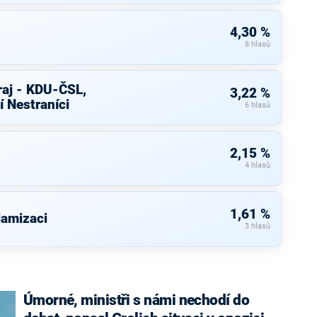
4,30 %
8 hlasů
raj - KDU-ČSL,
3,22 %
í Nestraníci
6 hlasů
2,15 %
4 hlasů
1,61 %
lamizaci
3 hlasů
Úmorné, ministři s námi nechodí do