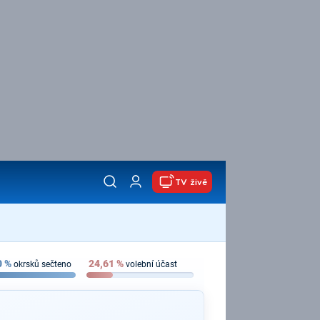
TV živě
0
%
24,61
%
okrsků sečteno
volební účast