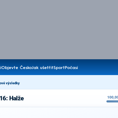
í
Objevte Česko
Jak ušetřit
Sport
Počasí
ové výsledky
16: Halže
100,0