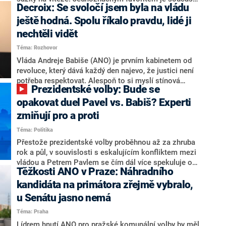
Decroix: Se svoločí jsem byla na vládu
hlava státu Petr Pavel. Daleko za ním pak bookmakeři
zmiňují dva výrazné politiky ANO, tedy premiéra
ještě hodná. Spolu říkalo pravdu, lidé ji
Andreje Babiše a ministra průmyslu Karla Havlíčka.
nechtěli vidět
Oblíbeným tipem samotných sázkařů je poslanec za
Téma: Rozhovor
Motoristy Filip Turek. Politolog Jan Kubáček nicméně
o případné kandidatuře kohokoliv ze zmíněné trojice
Vláda Andreje Babiše (ANO) je prvním kabinetem od
značně pochybuje. Podle něj současná koalice dosud
revoluce, který dává každý den najevo, že justici není
nemá osobu, která by Pavlovi mohla konkurovat.
potřeba respektovat. Alespoň to si myslí stínová
Prezidentské volby: Bude se
ministryně spravedlnosti ODS Eva Decroix. V
rozhovoru pro CNN Prima NEWS si nebrala servítky
opakovat duel Pavel vs. Babiš? Experti
ohledně politického výkonu svého nástupce Jeronýma
zmiňují pro a proti
Tejce (za ANO) či vládní zmocněnkyně pro lidská
Téma: Politika
práva Taťány Malé (ANO). Označením „svoloč“ na
adresu vlády prý byla ještě hodná. Decroix se také
Přestože prezidentské volby proběhnou až za zhruba
vrátila k volební porážce koalice Spolu či promluvila o
rok a půl, v souvislosti s eskalujícím konfliktem mezi
hnutí Naše Česko Martina Kuby.
vládou a Petrem Pavlem se čím dál více spekuluje o
Těžkosti ANO v Praze: Náhradního
tom, koho by do bitvy o Hrad mohla vyslat současná
koalice. Někteří političtí komentátoři znovu vytahují
kandidáta na primátora zřejmě vybralo,
jméno premiéra Andreje Babiše (ANO). Jak moc je
u Senátu jasno nemá
pravděpodobné, že se v prezidentských volbách 2028
Téma: Praha
bude znovu opakovat souboj z roku 2023?
Lídrem hnutí ANO pro pražské komunální volby by měl