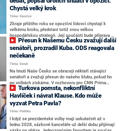
debat, popsal Grolich situaci v opozici.
Chystá velký krok
Téma: Opozice
Zkraje příštího roku se opoziční lidovci chystají k
velkému kroku, představí totiž svou velkou
hospodářskou strategii. Její součástí bude příprava na
Přesun k Našemu Česku zvažují další
stárnutí populace, řekl ve středu na setkání s novináři
nový předseda lidovců Jan Grolich. Ten zároveň v
senátoři, prozradil Kuba. ODS reagovala
senátních volbách kandiduje ve Vyškově. Popsal i
nečekaně
aktivitu opozice, o níž vládní strany nebo političtí
Téma: Senát
komentátoři mluví jako o slabé a v defenzivě. „Je to
úmorná práce upozorňovat na chyby vlády. Ministři s
Na hnutí Naše Česko se obracejí někteří stávající
námi navíc nechodí do debat. Chceme ale ukazovat
senátoři a zvažují přesun do našeho klubu, pokud ho
svoje témata,“ odpověděl Grolich na dotaz CNN Prima
po volbách získáme. V rozhovoru pro CNN Prima
Turkova pomsta, nekonfliktní
NEWS.
NEWS to řekl zakladatel hnutí a jihočeský hejtman
Martin Kuba. Konkrétní nebyl, ale získat by takto mohl
Havlíček i návrat Klause. Kdo může
například senátora Zdeňka Hrabu, který je dnes
vyzvat Petra Pavla?
součástí klubu ODS a TOP 09. Hraba to na dotaz
Téma: Politika
redakce nevyloučil. Předseda klubu senátorů ODS
Zdeněk Nytra redakci řekl, že počítá s odchodem
I když se prezidentské volby mají uskutečnit až v
některých senátorů z klubu a že Naše Česko není
lednu 2028, sázkové kanceláře už delší dobu přijímají
nepřítel, ale soupeř.
sázky na vítěze. Jednoznačným favoritem je současná