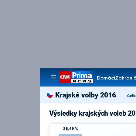
Domácí
Zahranič
Pořady
Krajské volby 2016
Celk
Výsledky krajských voleb 20
28,49 %