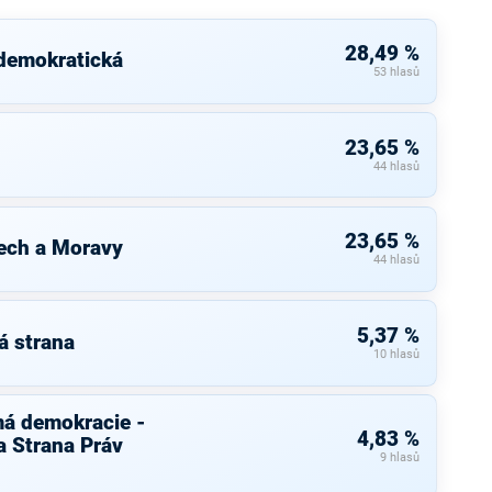
28,49 %
 demokratická
53 hlasů
23,65 %
44 hlasů
23,65 %
ech a Moravy
44 hlasů
5,37 %
á strana
10 hlasů
má demokracie -
4,83 %
 Strana Práv
9 hlasů