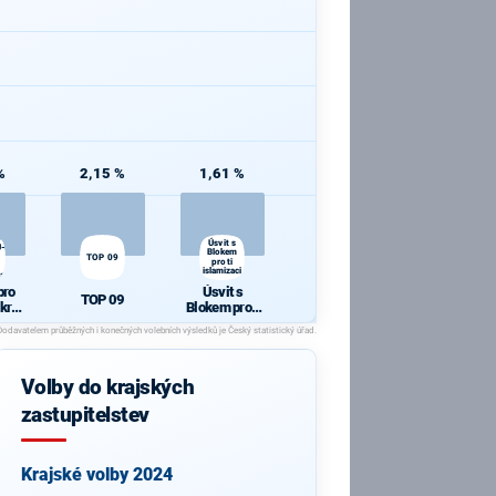
%
2,15 %
1,61 %
ý
Úsvit s
U-
Blokem
TOP 09
proti
islamizaci
 a
pro
Úsvit s
i
TOP 09
kraj
Blokem proti
SL,
islamizaci
a
h a
Volby do krajských
íci
zastupitelstev
Krajské volby 2024