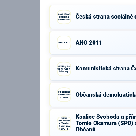
Česká strana
Česká strana sociálně
sociálně
demokratická
ANO 2011
ANO 2011
Komunistická
Komunistická strana Č
strana Čech a
Moravy
Občanská
Občanská demokratick
demokratická
strana
Koalice
Koalice Svoboda a pří
Svoboda a
přímá
demokracie
Tomio Okamura (SPD) a
- Tomio
Okamura
Občanů
(SPD) a
Strana Práv
Občanů