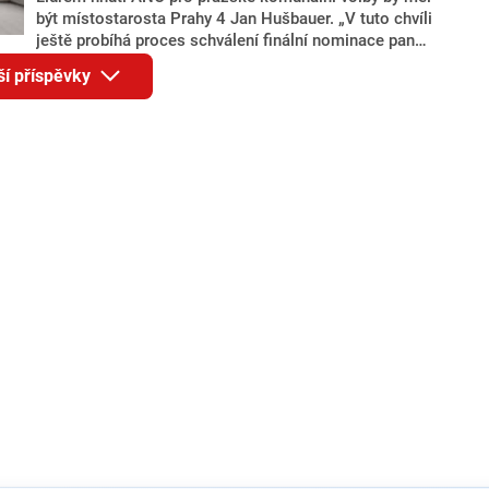
být místostarosta Prahy 4 Jan Hušbauer. „V tuto chvíli
ještě probíhá proces schválení finální nominace pana
Jana Hušbauera Výborem hnutí ANO,“ uvedl pro
ší příspěvky
redakci místopředseda pražského ANO Martin
Benkovič. O Hušbauerovi se spekulovalo jako o
náhradníkovi v čele pražské kandidátky poté, co
rezignoval po sérii nejasností v majetkových
přiznáních a pořizování bytů Ondřej Prokop. Zároveň
ale stále není jasné, kdo bude za ANO kandidovat ve
dvou ze tří pražských obvodů do horní komory
parlamentu. ANO má v Praze dlouhodobě horší
výsledky než ve zbytku republiky.