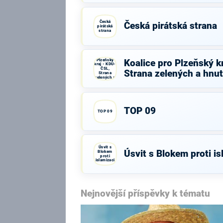
Česká
Česká pirátská strana
pirátská
strana
Koalice
pro
Plzeňský
Koalice pro Plzeňský k
kraj - KDU-
ČSL,
Strana zelených a hnut
Strana
zelených a
hnutí
Nestraníci
TOP 09
TOP 09
Úsvit s
Úsvit s Blokem proti is
Blokem
proti
islamizaci
Nejnovější příspěvky k tématu