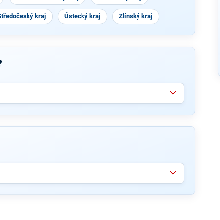
Středočeský kraj
Ústecký kraj
Zlínský kraj
?