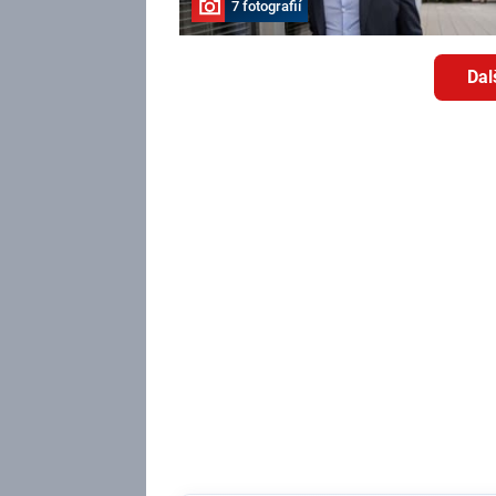
7 fotografií
Dal