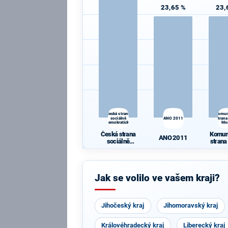
23,65 %
23,
Česká strana
Komun
sociálně
ANO 2011
strana
demokratická
Mo
Česká strana
Komun
ANO 2011
sociálně
strana
demokratická
Mo
Jak se volilo ve vašem kraji?
Jihočeský kraj
Jihomoravský kraj
Královéhradecký kraj
Liberecký kraj