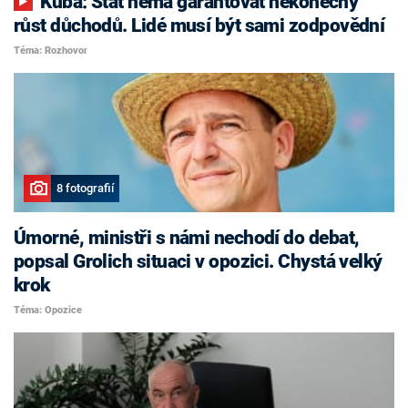
Kuba: Stát nemá garantovat nekonečný
růst důchodů. Lidé musí být sami zodpovědní
Téma: Rozhovor
8 fotografií
Úmorné, ministři s námi nechodí do debat,
popsal Grolich situaci v opozici. Chystá velký
krok
Téma: Opozice