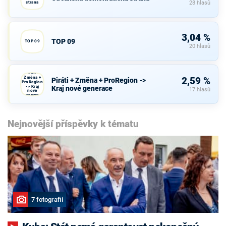
strana
28 hlasů
3,04 %
TOP 09
TOP 09
20 hlasů
Piráti +
Změna +
2,59 %
Piráti + Změna + ProRegion ->
ProRegion
-> Kraj
Kraj nové generace
17 hlasů
nové
generace
Nejnovější příspěvky k tématu
7 fotografií