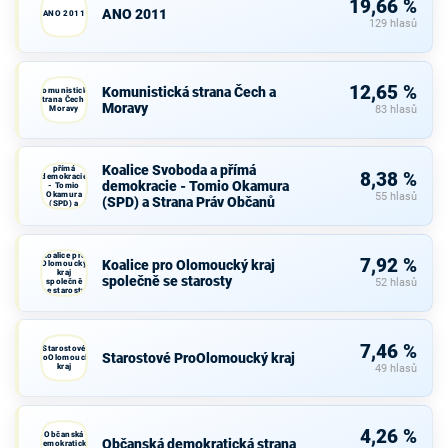
19,66 %
ANO 2011
ANO 2011
129 hlasů
12,65 %
Komunistická strana Čech a
Komunistická
strana Čech a
Moravy
Moravy
83 hlasů
Koalice
Svoboda a
Koalice Svoboda a přímá
přímá
8,38 %
demokracie
demokracie - Tomio Okamura
- Tomio
Okamura
55 hlasů
(SPD) a Strana Práv Občanů
(SPD) a
Strana Práv
Občanů
Koalice pro
7,92 %
Koalice pro Olomoucký kraj
Olomoucký
kraj
společně se starosty
společně
52 hlasů
se starosty
7,46 %
Starostové
Starostové ProOlomoucký kraj
ProOlomoucký
kraj
49 hlasů
4,26 %
Občanská
Občanská demokratická strana
demokratická