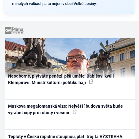
minulých volbách, a to nejen v obci Velké Losiny.
Neodborné, plýtváte penězi, píší umělci Babišovi kvůli
Klempířovi. Ministr kulturní politiku hájí
Muskova megalomanská vize: Největší budova světa bude
vyrábět čipy pro roboty i vesmír
Teploty v Česku rapidně stoupnou, platí trojitá VÝSTRAHA.