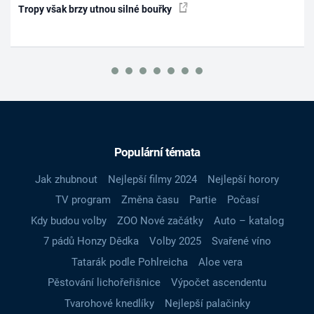
Tropy však brzy utnou silné bouřky
Populární témata
Jak zhubnout
Nejlepší filmy 2024
Nejlepší horory
TV program
Změna času
Partie
Počasí
Kdy budou volby
ZOO Nové začátky
Auto – katalog
7 pádů Honzy Dědka
Volby 2025
Svařené víno
Tatarák podle Pohlreicha
Aloe vera
Pěstování lichořeřišnice
Výpočet ascendentu
Tvarohové knedlíky
Nejlepší palačinky