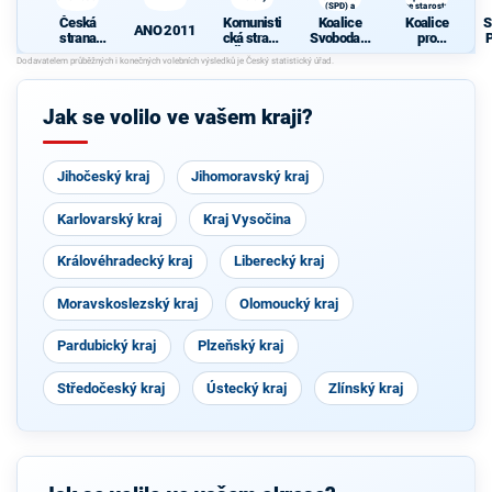
(SPD) a
se starosty
Strana Práv
Česká
Komunisti
Koalice
Koalice
S
Občanů
ANO 2011
strana
cká strana
Svoboda a
pro
sociálně
Čech a
přímá
Olomouck
demokrati
Moravy
demokraci
ý kraj
cká
e - Tomio
společně
Okamura
se
Jak se volilo ve vašem kraji?
(SPD) a
starosty
Strana
Práv
Občanů
Jihočeský kraj
Jihomoravský kraj
Karlovarský kraj
Kraj Vysočina
Královéhradecký kraj
Liberecký kraj
Moravskoslezský kraj
Olomoucký kraj
Pardubický kraj
Plzeňský kraj
Středočeský kraj
Ústecký kraj
Zlínský kraj