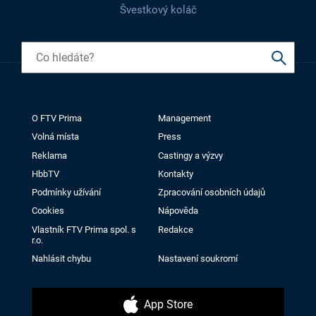
Švestkový koláč
O FTV Prima
Management
Volná místa
Press
Reklama
Castingy a výzvy
HbbTV
Kontakty
Podmínky užívání
Zpracování osobních údajů
Cookies
Nápověda
Vlastník FTV Prima spol. s
Redakce
r.o.
Nahlásit chybu
Nastavení soukromí
App Store