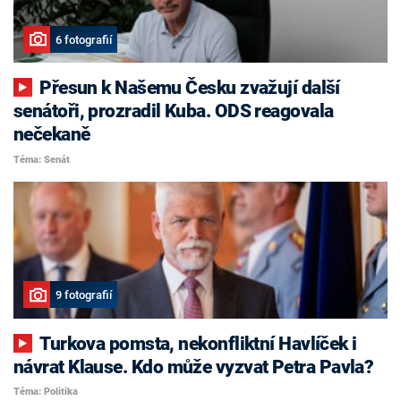
6 fotografií
Přesun k Našemu Česku zvažují další
senátoři, prozradil Kuba. ODS reagovala
nečekaně
Téma: Senát
9 fotografií
Turkova pomsta, nekonfliktní Havlíček i
návrat Klause. Kdo může vyzvat Petra Pavla?
Téma: Politika