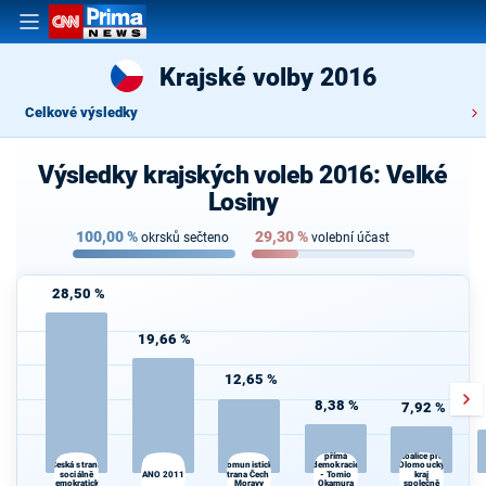
Krajské volby 2016
Celkové výsledky
Výsledky krajských voleb 2016: Velké
Losiny
100,00
%
29,30
%
okrsků sečteno
volební účast
28,50 %
19,66 %
12,65 %
8,38 %
7,92 %
Koalice
Svoboda a
přímá
Koalice pro
demokracie
Česká strana
Komunistická
Olomoucký
sociálně
ANO 2011
strana Čech a
- Tomio
kraj
P
demokratická
Moravy
Okamura
společně