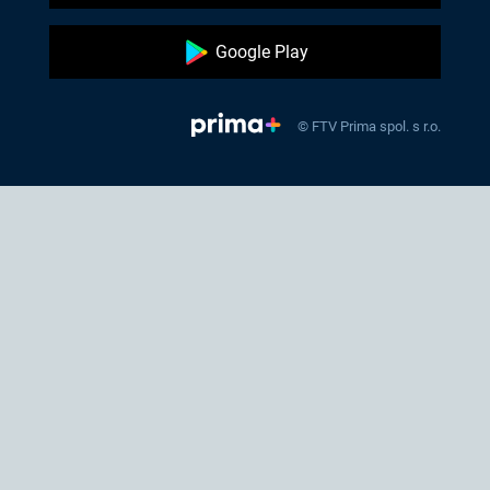
Google Play
© FTV Prima spol. s r.o.