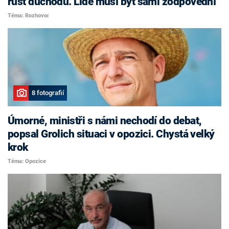
růst důchodů. Lidé musí být sami zodpovědní
Téma: Rozhovor
8 fotografií
Úmorné, ministři s námi nechodí do debat,
popsal Grolich situaci v opozici. Chystá velký
krok
Téma: Opozice