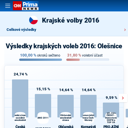
Krajské volby 2016
Celkové výsledky
Výsledky krajských voleb 2016: Olešnice
100,00
%
31,80
%
okrsků sečteno
volební účast
24,74 %
15,15 %
14,64 %
14,64 %
9,59 %
PRO JIŽNÍ
Komunistická
Česká strana
Občanská
ČECHY -
sociálně
ANO 2011
demokratická
strana Čech a
Starostové,
demokratická
strana
Moravy
HOPB a
TOP 09
Česká
Občanská
Komunisti
PRO JIŽNÍ