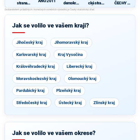
ANO 2011
strana
demokrati
cká strana
ČECHY -
sociálně
cká strana
Čech a
Starostové
demokrati
Moravy
, HOPB a
cká
TOP 09
Jak se volilo ve vašem kraji?
Jihočeský kraj
Jihomoravský kraj
Karlovarský kraj
Kraj Vysočina
Královéhradecký kraj
Liberecký kraj
Moravskoslezský kraj
Olomoucký kraj
Pardubický kraj
Plzeňský kraj
Středočeský kraj
Ústecký kraj
Zlínský kraj
Jak se volilo ve vašem okrese?