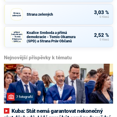
3,03 %
Strana
Strana zelených
zelených
6 hlasů
Koalice
Svoboda a
Koalice Svoboda a přímá
přímá
2,52 %
demokracie
demokracie - Tomio Okamura
- Tomio
Okamura
5 hlasů
(SPD) a Strana Práv Občanů
(SPD) a
Strana Práv
Občanů
Nejnovější příspěvky k tématu
7 fotografií
Kuba: Stát nemá garantovat nekonečný