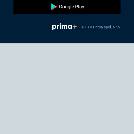
Google Play
© FTV Prima spol. s r.o.