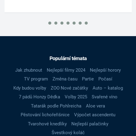
Populární témata
Jak zhubnout
Nejlepší filmy 2024
Nejlepší horory
TV program
Změna času
Partie
Počasí
Kdy budou volby
ZOO Nové začátky
Auto – katalog
7 pádů Honzy Dědka
Volby 2025
Svařené víno
Tatarák podle Pohlreicha
Aloe vera
Pěstování lichořeřišnice
Výpočet ascendentu
Tvarohové knedlíky
Nejlepší palačinky
Švestkový koláč