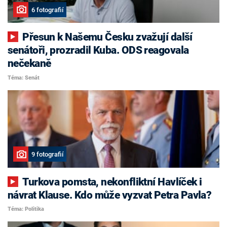
6 fotografií
Přesun k Našemu Česku zvažují další
senátoři, prozradil Kuba. ODS reagovala
nečekaně
Téma: Senát
9 fotografií
Turkova pomsta, nekonfliktní Havlíček i
návrat Klause. Kdo může vyzvat Petra Pavla?
Téma: Politika