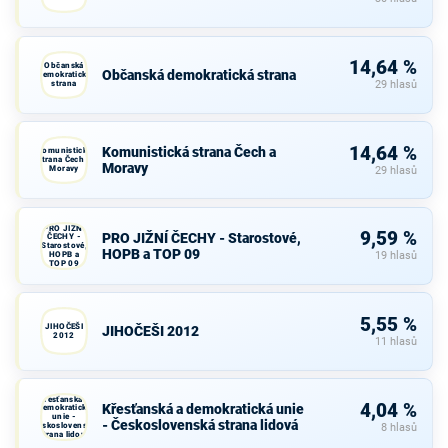
14,64 %
Občanská
Občanská demokratická strana
demokratická
strana
29 hlasů
14,64 %
Komunistická strana Čech a
Komunistická
strana Čech a
Moravy
Moravy
29 hlasů
PRO JIŽNÍ
9,59 %
PRO JIŽNÍ ČECHY - Starostové,
ČECHY -
Starostové,
HOPB a TOP 09
HOPB a
19 hlasů
TOP 09
5,55 %
JIHOČEŠI
JIHOČEŠI 2012
2012
11 hlasů
Křesťanská a
4,04 %
Křesťanská a demokratická unie
demokratická
unie -
- Československá strana lidová
Československá
8 hlasů
strana lidová