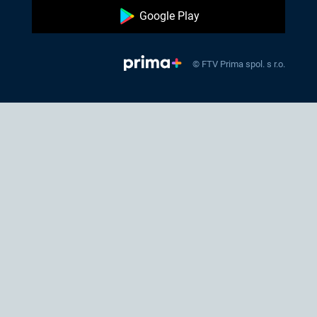
Google Play
© FTV Prima spol. s r.o.