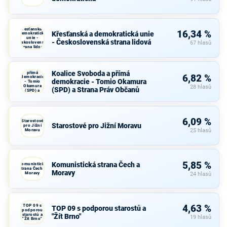
Křesťanská a
16,34 %
Křesťanská a demokratická unie
demokratická
unie -
- Československá strana lidová
Československá
67 hlasů
strana lidová
Koalice
Svoboda a
Koalice Svoboda a přímá
přímá
6,82 %
demokracie
demokracie - Tomio Okamura
- Tomio
Okamura
28 hlasů
(SPD) a Strana Práv Občanů
(SPD) a
Strana Práv
Občanů
6,09 %
Starostové
Starostové pro Jižní Moravu
pro Jižní
Moravu
25 hlasů
5,85 %
Komunistická strana Čech a
Komunistická
strana Čech a
Moravy
Moravy
24 hlasů
TOP 09 s
4,63 %
TOP 09 s podporou starostů a
podporou
starostů a
"Žít Brno"
19 hlasů
"Žít Brno"