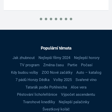
Populární témata
Jak zhubnout
Nejlepší filmy 2024
Nejlepší horory
TV program
Změna času
Partie
Počasí
Kdy budou volby
ZOO Nové začátky
Auto – katalog
7 pádů Honzy Dědka
Volby 2025
Svařené víno
Tatarák podle Pohlreicha
Aloe vera
Pěstování lichořeřišnice
Výpočet ascendentu
Tvarohové knedlíky
Nejlepší palačinky
Švestkový koláč