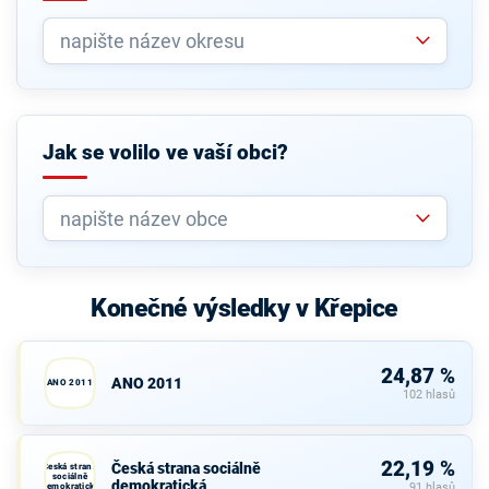
Jak se volilo ve vaší obci?
Konečné výsledky v Křepice
24,87 %
ANO 2011
ANO 2011
102 hlasů
22,19 %
Česká strana sociálně
Česká strana
sociálně
demokratická
demokratická
91 hlasů