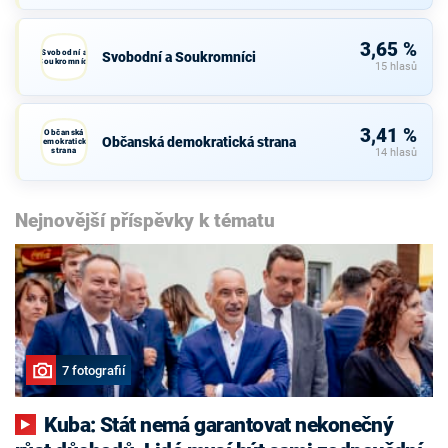
3,65 %
Svobodní a
Svobodní a Soukromníci
Soukromníci
15 hlasů
3,41 %
Občanská
Občanská demokratická strana
demokratická
strana
14 hlasů
Nejnovější příspěvky k tématu
7 fotografií
Kuba: Stát nemá garantovat nekonečný