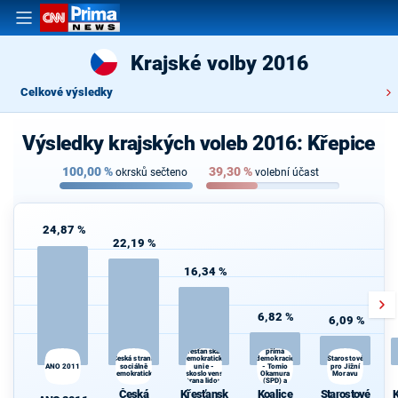
Krajské volby 2016
Celkové výsledky
Výsledky krajských voleb 2016: Křepice
100,00
%
39,30
%
okrsků sečteno
volební účast
24,87 %
22,19 %
16,34 %
6,82 %
6,09 %
Koalice
Svoboda a
přímá
Křesťanská a
Česká strana
demokracie
K
demokratická
Starostové
ANO 2011
sociálně
unie -
- Tomio
pro Jižní
s
demokratická
Československá
Okamura
Moravu
strana lidová
(SPD) a
Strana Práv
Česká
Křesťansk
Koalice
Starostové
K
Občanů