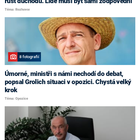
růst důchodů. Lidé musí být sami zodpovědní
Téma: Rozhovor
8 fotografií
Úmorné, ministři s námi nechodí do debat,
popsal Grolich situaci v opozici. Chystá velký
krok
Téma: Opozice