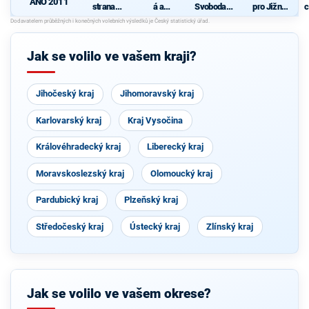
ANO 2011
strana
á a
Svoboda a
pro Jižní
c
sociálně
demokrati
přímá
Moravu
demokrati
cká unie -
demokraci
cká
Českoslov
e - Tomio
enská
Okamura
Jak se volilo ve vašem kraji?
strana
(SPD) a
lidová
Strana
Práv
Občanů
Jihočeský kraj
Jihomoravský kraj
Karlovarský kraj
Kraj Vysočina
Královéhradecký kraj
Liberecký kraj
Moravskoslezský kraj
Olomoucký kraj
Pardubický kraj
Plzeňský kraj
Středočeský kraj
Ústecký kraj
Zlínský kraj
Jak se volilo ve vašem okrese?