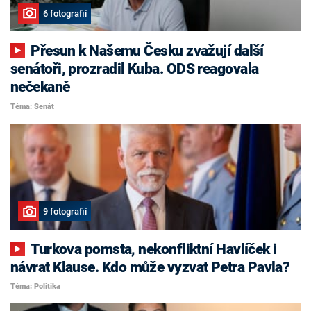
6 fotografií
Přesun k Našemu Česku zvažují další
senátoři, prozradil Kuba. ODS reagovala
nečekaně
Téma: Senát
9 fotografií
Turkova pomsta, nekonfliktní Havlíček i
návrat Klause. Kdo může vyzvat Petra Pavla?
Téma: Politika