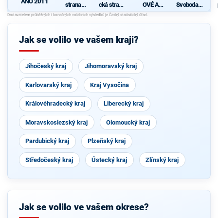
ANO 2011
strana
cká strana
OVÉ A
Svoboda a
sociálně
Čech a
NEZÁVISL
přímá
demokrati
Moravy
Í
demokraci
cká
e - Tomio
Okamura
Jak se volilo ve vašem kraji?
(SPD) a
Strana
Práv
Občanů
Jihočeský kraj
Jihomoravský kraj
Karlovarský kraj
Kraj Vysočina
Královéhradecký kraj
Liberecký kraj
Moravskoslezský kraj
Olomoucký kraj
Pardubický kraj
Plzeňský kraj
Středočeský kraj
Ústecký kraj
Zlínský kraj
Jak se volilo ve vašem okrese?