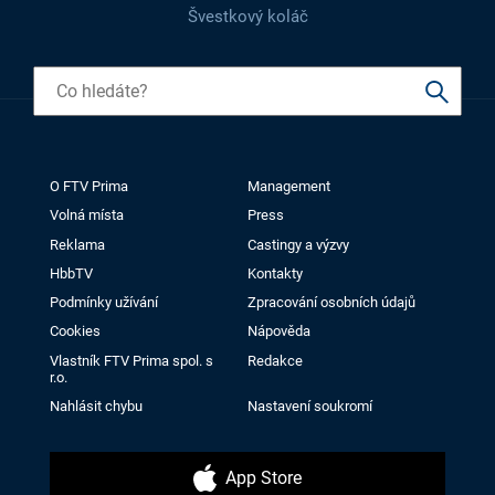
Švestkový koláč
O FTV Prima
Management
Volná místa
Press
Reklama
Castingy a výzvy
HbbTV
Kontakty
Podmínky užívání
Zpracování osobních údajů
Cookies
Nápověda
Vlastník FTV Prima spol. s
Redakce
r.o.
Nahlásit chybu
Nastavení soukromí
App Store