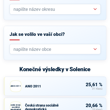
Jak se volilo ve vaší obci?
Konečné výsledky v Solenice
25,61 %
ANO 2011
ANO 2011
31 hlasů
20,66 %
Česká strana sociálně
Česká strana
sociálně
demokratická
demokratická
25 hlasů