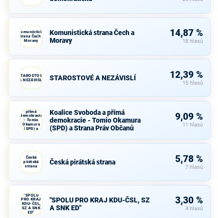
14,87 %
Komunistická strana Čech a
Komunistická
strana Čech a
Moravy
Moravy
18 hlasů
12,39 %
STAROSTOVÉ
STAROSTOVÉ A NEZÁVISLÍ
A NEZÁVISLÍ
15 hlasů
Koalice
Svoboda a
Koalice Svoboda a přímá
přímá
9,09 %
demokracie
demokracie - Tomio Okamura
- Tomio
Okamura
11 hlasů
(SPD) a Strana Práv Občanů
(SPD) a
Strana Práv
Občanů
5,78 %
Česká
Česká pirátská strana
pirátská
strana
7 hlasů
"SPOLU
3,30 %
"SPOLU PRO KRAJ KDU-ČSL, SZ
PRO KRAJ
KDU-ČSL,
A SNK ED"
SZ A SNK
4 hlasů
ED"