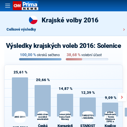
Krajské volby 2016
Celkové výsledky
Výsledky krajských voleb 2016: Solenice
100,00
%
38,68
%
okrsků sečteno
volební účast
25,61 %
20,66 %
14,87 %
12,39 %
9,09 %
Koalice
Svoboda a
přímá
Česká strana
Komunistická
demokracie
STAROSTOVÉ
ANO 2011
sociálně
strana Čech a
- Tomio
A NEZÁVISLÍ
demokratická
Moravy
Okamura
(SPD) a
Strana Práv
Česká
Komunisti
STAROST
Koalice
Občanů