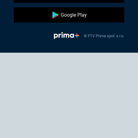
Google Play
© FTV Prima spol. s r.o.