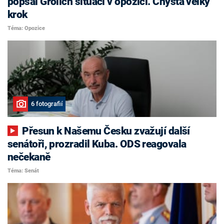
popsal Grolich situaci v opozici. Chystá velký
krok
Téma: Opozice
6 fotografií
Přesun k Našemu Česku zvažují další
senátoři, prozradil Kuba. ODS reagovala
nečekaně
Téma: Senát