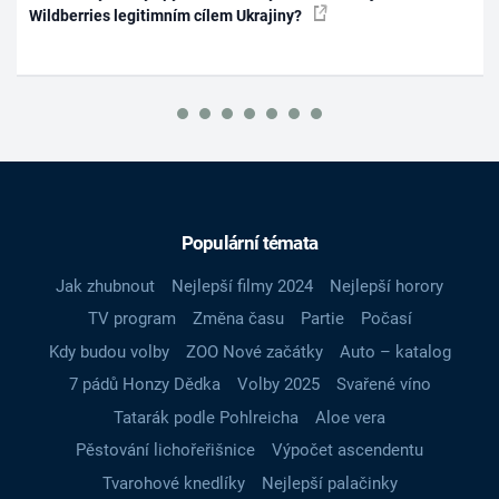
Wildberries legitimním cílem Ukrajiny?
Populární témata
Jak zhubnout
Nejlepší filmy 2024
Nejlepší horory
TV program
Změna času
Partie
Počasí
Kdy budou volby
ZOO Nové začátky
Auto – katalog
7 pádů Honzy Dědka
Volby 2025
Svařené víno
Tatarák podle Pohlreicha
Aloe vera
Pěstování lichořeřišnice
Výpočet ascendentu
Tvarohové knedlíky
Nejlepší palačinky