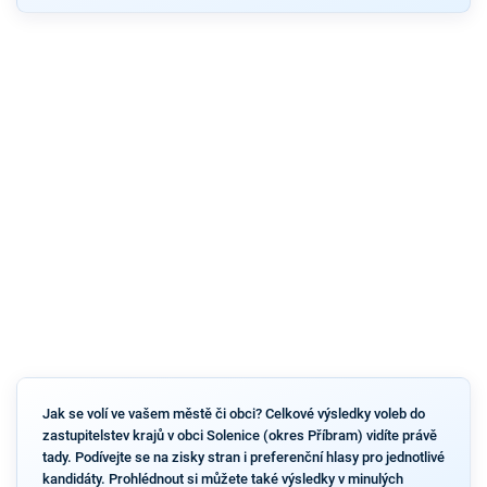
Jak se volí ve vašem městě či obci? Celkové výsledky voleb do
zastupitelstev krajů v obci Solenice (okres Příbram) vidíte právě
tady. Podívejte se na zisky stran i preferenční hlasy pro jednotlivé
kandidáty. Prohlédnout si můžete také výsledky v minulých