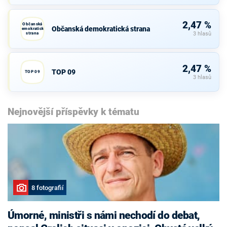
2,47 %
Občanská
Občanská demokratická strana
demokratická
strana
3 hlasů
2,47 %
TOP 09
TOP 09
3 hlasů
Nejnovější příspěvky k tématu
8 fotografií
Úmorné, ministři s námi nechodí do debat,