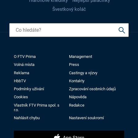
Tvarohové knedlíky
Nejlepší palačinky
Švestkový koláč
O FTV Prima
Management
Volná místa
Press
Reklama
Castingy a výzvy
HbbTV
Kontakty
Podmínky užívání
Zpracování osobních údajů
Cookies
Nápověda
Vlastník FTV Prima spol. s
Redakce
r.o.
Nahlásit chybu
Nastavení soukromí
App Store