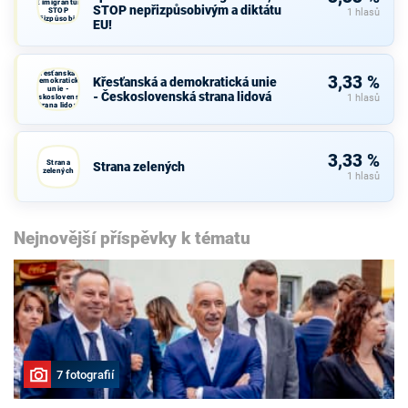
NE imigrantům,
STOP nepřizpůsobivým a diktátu
STOP
1 hlasů
nepřizpůsobivým
EU!
a diktátu EU!
Křesťanská a
3,33 %
Křesťanská a demokratická unie
demokratická
unie -
- Československá strana lidová
Československá
1 hlasů
strana lidová
3,33 %
Strana
Strana zelených
zelených
1 hlasů
Nejnovější příspěvky k tématu
7 fotografií