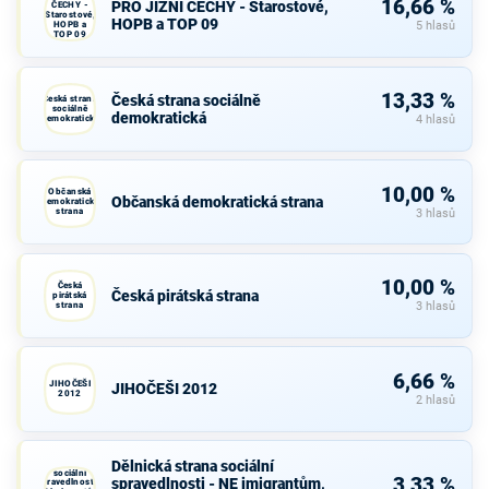
16,66 %
PRO JIŽNÍ ČECHY - Starostové,
ČECHY -
Starostové,
HOPB a TOP 09
HOPB a
5 hlasů
TOP 09
13,33 %
Česká strana sociálně
Česká strana
sociálně
demokratická
demokratická
4 hlasů
10,00 %
Občanská
Občanská demokratická strana
demokratická
strana
3 hlasů
10,00 %
Česká
Česká pirátská strana
pirátská
strana
3 hlasů
6,66 %
JIHOČEŠI
JIHOČEŠI 2012
2012
2 hlasů
Dělnická strana sociální
Dělnická strana
sociální
3,33 %
spravedlnosti - NE imigrantům,
spravedlnosti -