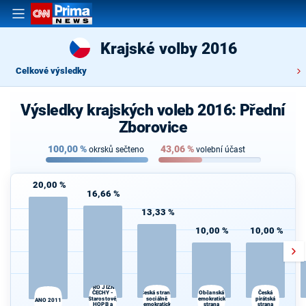
Krajské volby 2016
Celkové výsledky
Výsledky krajských voleb 2016: Přední
Zborovice
100,00
%
43,06
%
okrsků sečteno
volební účast
20,00 %
16,66 %
13,33 %
10,00 %
10,00 %
PRO JIŽNÍ
ČECHY -
Občanská
Česká strana
Česká
Starostové,
sociálně
demokratická
pirátská
ANO 2011
HOPB a
demokratická
strana
strana