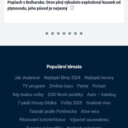
Poplach v Bulharsku: Dron plný výbušnin explodoval kousek od
plynovodu, jeho původ je nejasný
Populární témata
Jak zhubnout
Nejlepší filmy 2024
Nejlepší horory
TV program
Změna času
Partie
Počasí
Kdy budou volby
ZOO Nové začátky
Auto – katalog
7 pádů Honzy Dědka
Volby 2025
Svařené víno
Tatarák podle Pohlreicha
Aloe vera
Pěstování lichořeřišnice
Výpočet ascendentu