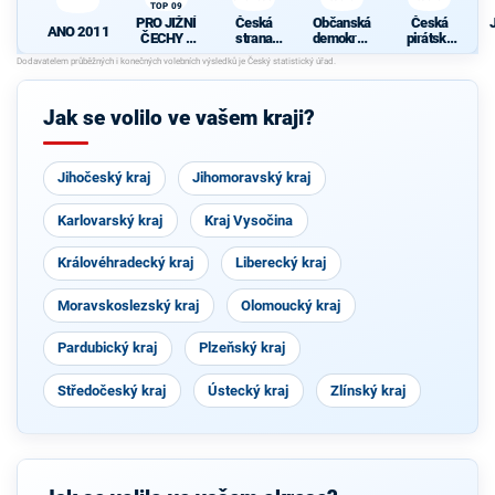
TOP 09
PRO JIŽNÍ
Česká
Občanská
Česká
ANO 2011
ČECHY -
strana
demokrati
pirátská
Starostové
sociálně
cká strana
strana
, HOPB a
demokrati
TOP 09
cká
Jak se volilo ve vašem kraji?
Jihočeský kraj
Jihomoravský kraj
Karlovarský kraj
Kraj Vysočina
Královéhradecký kraj
Liberecký kraj
Moravskoslezský kraj
Olomoucký kraj
Pardubický kraj
Plzeňský kraj
Středočeský kraj
Ústecký kraj
Zlínský kraj