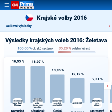
Krajské volby 2016
Celkové výsledky
Výsledky krajských voleb 2016: Želetava
100,00
%
35,20
%
okrsků sečteno
volební účast
18,53 %
18,07 %
13,95 %
12,12 %
9,61 %
Křesťanská a
demokratická
Komunistická
Česká strana
Starostové
strana Čech a
unie -
sociálně
ANO 2011
pro
Moravy
Československá
demokratická
občany
strana lidová
Komunisti
Křesťansk
Česká
Starostové
S