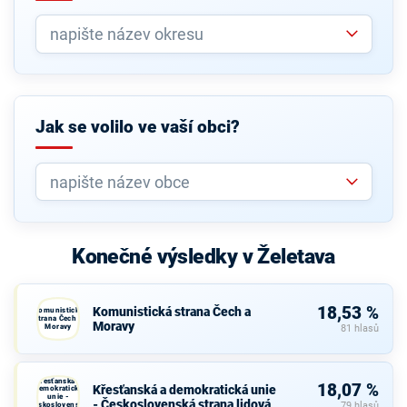
Jak se volilo ve vaší obci?
Konečné výsledky v Želetava
18,53 %
Komunistická strana Čech a
Komunistická
strana Čech a
Moravy
Moravy
81 hlasů
Křesťanská a
18,07 %
Křesťanská a demokratická unie
demokratická
unie -
- Československá strana lidová
Československá
79 hlasů