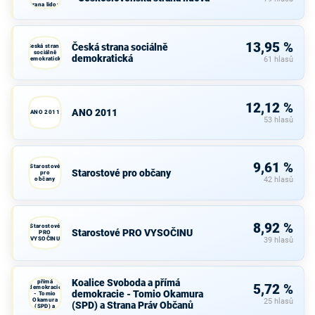
strana lidová
13,95 %
Česká strana sociálně
Česká strana
sociálně
demokratická
demokratická
61 hlasů
12,12 %
ANO 2011
ANO 2011
53 hlasů
9,61 %
Starostové
Starostové pro občany
pro
občany
42 hlasů
8,92 %
Starostové
Starostové PRO VYSOČINU
PRO
VYSOČINU
39 hlasů
Koalice
Svoboda a
Koalice Svoboda a přímá
přímá
5,72 %
demokracie
demokracie - Tomio Okamura
- Tomio
Okamura
25 hlasů
(SPD) a Strana Práv Občanů
(SPD) a
Strana Práv