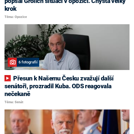
popsal Grolich situaci v opozici. Chystá velký
krok
Téma: Opozice
6 fotografií
Přesun k Našemu Česku zvažují další
senátoři, prozradil Kuba. ODS reagovala
nečekaně
Téma: Senát