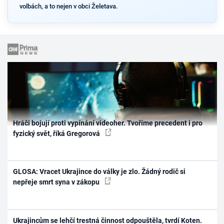
volbách, a to nejen v obci Želetava.
Hráči bojují proti vypínání videoher. Tvoříme precedent i pro
fyzický svět, říká Gregorová
GLOSA: Vracet Ukrajince do války je zlo. Žádný rodič si
nepřeje smrt syna v zákopu
Ukrajincům se lehčí trestná činnost odpouštěla, tvrdí Koten.