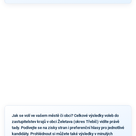
Jak se volí ve vašem městě či obci? Celkové výsledky voleb do
zastupitelstev krajů v obci Želetava (okres Třebíč) vidíte právě
tady. Podívejte se na zisky stran i preferenční hlasy pro jednotlivé
kandidáty. Prohlédnout si můžete také výsledky v minulých