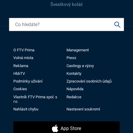
Švestkový koláč
O FTV Prima
Management
Volná místa
Press
Reklama
Castingy a výzvy
HbbTV
Kontakty
Podmínky užívání
Zpracování osobních údajů
Cookies
Nápověda
Vlastník FTV Prima spol. s
Redakce
r.o.
Nahlásit chybu
Nastavení soukromí
App Store