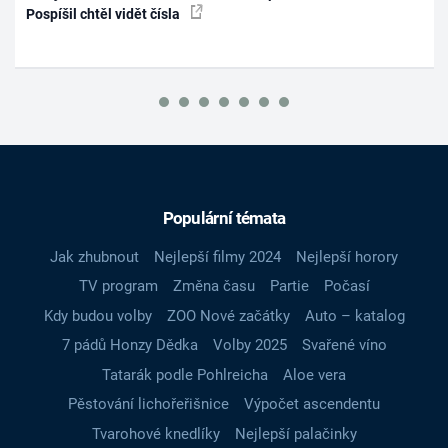
Pospíšil chtěl vidět čísla
Populární témata
Jak zhubnout
Nejlepší filmy 2024
Nejlepší horory
TV program
Změna času
Partie
Počasí
Kdy budou volby
ZOO Nové začátky
Auto – katalog
7 pádů Honzy Dědka
Volby 2025
Svařené víno
Tatarák podle Pohlreicha
Aloe vera
Pěstování lichořeřišnice
Výpočet ascendentu
Tvarohové knedlíky
Nejlepší palačinky