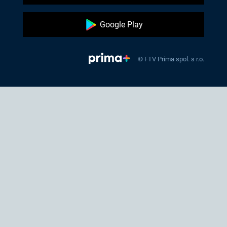
Google Play
© FTV Prima spol. s r.o.