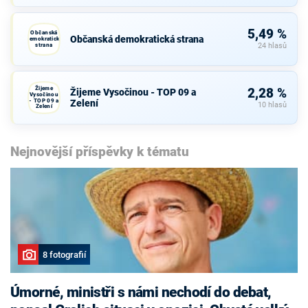
Občanů
5,49 %
Občanská
Občanská demokratická strana
demokratická
strana
24 hlasů
Žijeme
2,28 %
Žijeme Vysočinou - TOP 09 a
Vysočinou
- TOP 09 a
Zelení
10 hlasů
Zelení
Nejnovější příspěvky k tématu
8 fotografií
Úmorné, ministři s námi nechodí do debat,