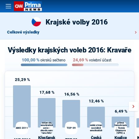
Krajské volby 2016
Celkové výsledky
Výsledky krajských voleb 2016: Kravaře
100,00
%
24,69
%
okrsků sečteno
volební účast
25,29 %
17,68 %
16,56 %
12,46 %
6,49 %
Koalice
Svoboda a
Křesťanská a
přímá
demokratická
Česká strana
K
demokracie
ANO 2011
unie -
TOP 09
sociálně
- Tomio
s
Československá
demokratická
Okamura
strana lidová
(SPD) a
Strana Práv
Křesťansk
Česká
Koalice
K
Občanů