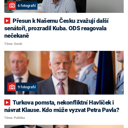
6 fotografií
Přesun k Našemu Česku zvažují další
senátoři, prozradil Kuba. ODS reagovala
nečekaně
Téma: Senát
9 fotografií
Turkova pomsta, nekonfliktní Havlíček i
návrat Klause. Kdo může vyzvat Petra Pavla?
Téma: Politika