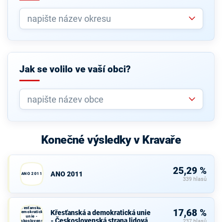
Jak se volilo ve vaší obci?
Konečné výsledky v Kravaře
25,29 %
ANO 2011
ANO 2011
339 hlasů
Křesťanská a
17,68 %
Křesťanská a demokratická unie
demokratická
unie -
- Československá strana lidová
Československá
237 hlasů