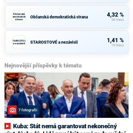
4,32 %
Občanská
Občanská demokratická strana
demokratická
strana
58 hlasů
1,41 %
STAROSTOVÉ
STAROSTOVÉ a nezávislí
a nezávislí
19 hlasů
Nejnovější příspěvky k tématu
7 fotografií
Kuba: Stát nemá garantovat nekonečný