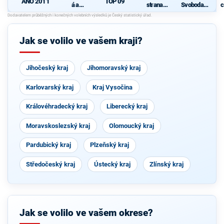
ANO 2011
TOP 09
á a
strana
Svoboda a
c
demokrati
sociálně
přímá
cká unie -
demokrati
demokraci
Českoslov
cká
e - Tomio
enská
Okamura
Jak se volilo ve vašem kraji?
strana
(SPD) a
lidová
Strana
Práv
Občanů
Jihočeský kraj
Jihomoravský kraj
Karlovarský kraj
Kraj Vysočina
Královéhradecký kraj
Liberecký kraj
Moravskoslezský kraj
Olomoucký kraj
Pardubický kraj
Plzeňský kraj
Středočeský kraj
Ústecký kraj
Zlínský kraj
Jak se volilo ve vašem okrese?