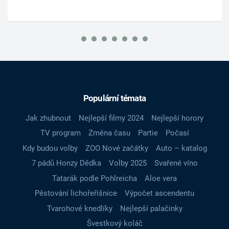
Populární témata
Jak zhubnout
Nejlepší filmy 2024
Nejlepší horory
TV program
Změna času
Partie
Počasí
Kdy budou volby
ZOO Nové začátky
Auto – katalog
7 pádů Honzy Dědka
Volby 2025
Svařené víno
Tatarák podle Pohlreicha
Aloe vera
Pěstování lichořeřišnice
Výpočet ascendentu
Tvarohové knedlíky
Nejlepší palačinky
Švestkový koláč