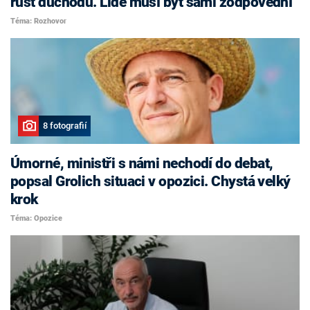
růst důchodů. Lidé musí být sami zodpovědní
Téma: Rozhovor
8 fotografií
Úmorné, ministři s námi nechodí do debat,
popsal Grolich situaci v opozici. Chystá velký
krok
Téma: Opozice