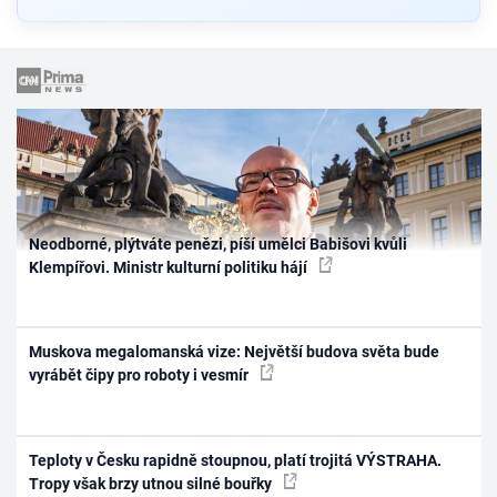
Neodborné, plýtváte penězi, píší umělci Babišovi kvůli
Klempířovi. Ministr kulturní politiku hájí
Muskova megalomanská vize: Největší budova světa bude
vyrábět čipy pro roboty i vesmír
Teploty v Česku rapidně stoupnou, platí trojitá VÝSTRAHA.
Tropy však brzy utnou silné bouřky