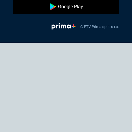
Google Play
© FTV Prima spol. s r.o.