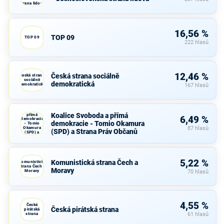
strana lidová
16,56 %
TOP 09
TOP 09
222 hlasů
12,46 %
Česká strana sociálně
Česká strana
sociálně
demokratická
demokratická
167 hlasů
Koalice
Svoboda a
Koalice Svoboda a přímá
přímá
6,49 %
demokracie
demokracie - Tomio Okamura
- Tomio
Okamura
87 hlasů
(SPD) a Strana Práv Občanů
(SPD) a
Strana Práv
Občanů
5,22 %
Komunistická strana Čech a
Komunistická
strana Čech a
Moravy
Moravy
70 hlasů
4,55 %
Česká
Česká pirátská strana
pirátská
strana
61 hlasů