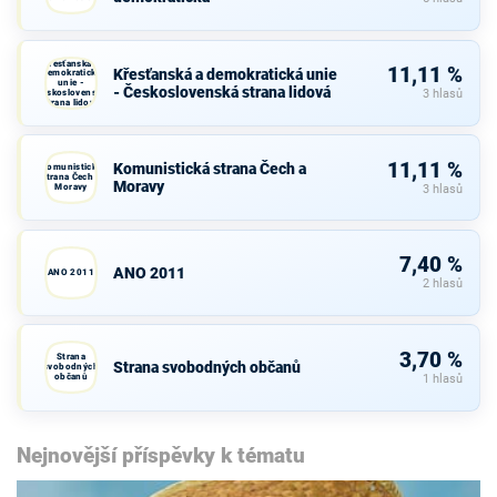
Křesťanská a
11,11 %
Křesťanská a demokratická unie
demokratická
unie -
- Československá strana lidová
Československá
3 hlasů
strana lidová
11,11 %
Komunistická strana Čech a
Komunistická
strana Čech a
Moravy
Moravy
3 hlasů
7,40 %
ANO 2011
ANO 2011
2 hlasů
3,70 %
Strana
Strana svobodných občanů
svobodných
občanů
1 hlasů
Nejnovější příspěvky k tématu