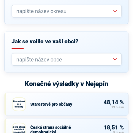
Jak se volilo ve vaší obci?
Konečné výsledky v Nejepín
48,14 %
Starostové
Starostové pro občany
pro
občany
13 hlasů
18,51 %
Česká strana sociálně
Česká strana
sociálně
demokratická
demokratická
5 hlasů