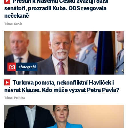
Přesun k Našemu Česku zvažují další
senátoři, prozradil Kuba. ODS reagovala
nečekaně
Téma: Senát
9 fotografií
Turkova pomsta, nekonfliktní Havlíček i
návrat Klause. Kdo může vyzvat Petra Pavla?
Téma: Politika