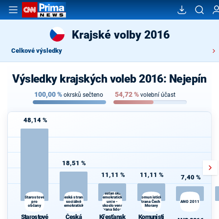
Krajské volby 2016
Celkové výsledky
Výsledky krajských voleb 2016: Nejepín
100,00
%
54,72
%
okrsků sečteno
volební účast
48,14 %
18,51 %
11,11 %
11,11 %
7,40 %
Křesťanská a
Česká strana
Komunistická
Starostové
demokratická
pro
sociálně
unie -
strana Čech a
ANO 2011
občany
demokratická
Československá
Moravy
strana lidová
Starostové
Česká
Křesťansk
Komunisti