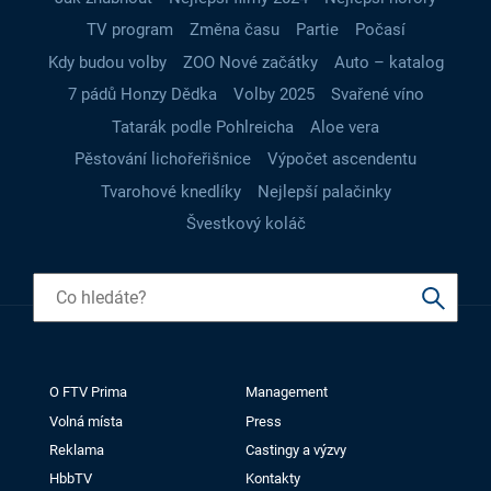
TV program
Změna času
Partie
Počasí
Kdy budou volby
ZOO Nové začátky
Auto – katalog
7 pádů Honzy Dědka
Volby 2025
Svařené víno
Tatarák podle Pohlreicha
Aloe vera
Pěstování lichořeřišnice
Výpočet ascendentu
Tvarohové knedlíky
Nejlepší palačinky
Švestkový koláč
O FTV Prima
Management
Volná místa
Press
Reklama
Castingy a výzvy
HbbTV
Kontakty