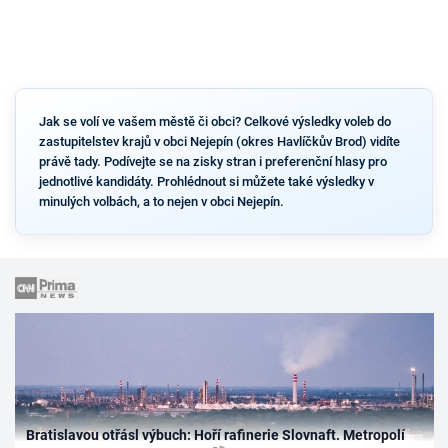
Jak se volí ve vašem městě či obci? Celkové výsledky voleb do
zastupitelstev krajů v obci Nejepín (okres Havlíčkův Brod) vidíte
právě tady. Podívejte se na zisky stran i preferenční hlasy pro
jednotlivé kandidáty. Prohlédnout si můžete také výsledky v
minulých volbách, a to nejen v obci Nejepín.
Bratislavou otřásl výbuch: Hoří rafinerie Slovnaft. Metropolí