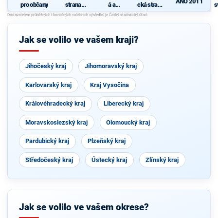
ANO 2011
pro občany
strana
á a
cká strana
s
sociálně
demokrati
Čech a
demokrati
cká unie -
Moravy
cká
Českoslov
enská
Jak se volilo ve vašem kraji?
strana
lidová
Jihočeský kraj
Jihomoravský kraj
Karlovarský kraj
Kraj Vysočina
Královéhradecký kraj
Liberecký kraj
Moravskoslezský kraj
Olomoucký kraj
Pardubický kraj
Plzeňský kraj
Středočeský kraj
Ústecký kraj
Zlínský kraj
Jak se volilo ve vašem okrese?