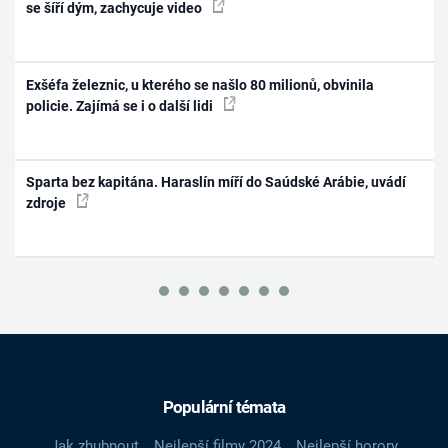
se šíří dým, zachycuje video
Exšéfa železnic, u kterého se našlo 80 milionů, obvinila
policie. Zajímá se i o další lidi
Sparta bez kapitána. Haraslín míří do Saúdské Arábie, uvádí
zdroje
Populární témata
Jak zhubnout
Nejlepší filmy 2024
Nejlepší horory