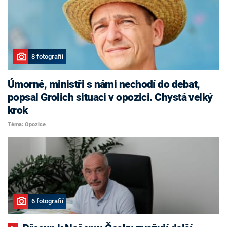
8 fotografií
Úmorné, ministři s námi nechodí do debat,
popsal Grolich situaci v opozici. Chystá velký
krok
Téma: Opozice
6 fotografií