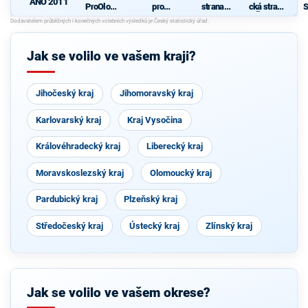
ANO 2011
ProOlomo
pro
strana
cká strana
S
ucký kraj
Olomouck
sociálně
Čech a
ý kraj
demokrati
Moravy
d
společně
cká
se
Jak se volilo ve vašem kraji?
starosty
Jihočeský kraj
Jihomoravský kraj
Karlovarský kraj
Kraj Vysočina
Královéhradecký kraj
Liberecký kraj
Moravskoslezský kraj
Olomoucký kraj
Pardubický kraj
Plzeňský kraj
Středočeský kraj
Ústecký kraj
Zlínský kraj
Jak se volilo ve vašem okrese?