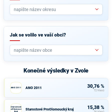
Jak se volilo ve vaší obci?
Konečné výsledky v Zvole
30,76 %
ANO 2011
ANO 2011
72 hlasů
15,38 %
Starostové
Starostové ProOlomoucký kraj
ProOlomoucký
kraj
36 hlasů