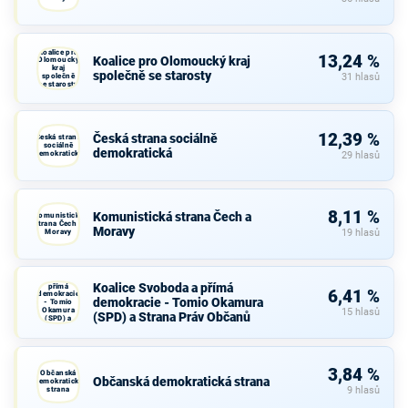
Koalice pro
13,24 %
Koalice pro Olomoucký kraj
Olomoucký
kraj
společně se starosty
společně
31 hlasů
se starosty
12,39 %
Česká strana sociálně
Česká strana
sociálně
demokratická
demokratická
29 hlasů
8,11 %
Komunistická strana Čech a
Komunistická
strana Čech a
Moravy
Moravy
19 hlasů
Koalice
Svoboda a
Koalice Svoboda a přímá
přímá
6,41 %
demokracie
demokracie - Tomio Okamura
- Tomio
Okamura
15 hlasů
(SPD) a Strana Práv Občanů
(SPD) a
Strana Práv
Občanů
3,84 %
Občanská
Občanská demokratická strana
demokratická
strana
9 hlasů