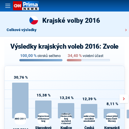
Krajské volby 2016
Celkové výsledky
Výsledky krajských voleb 2016: Zvole
100,00
%
34,40
%
okrsků sečteno
volební účast
30,76 %
15,38 %
13,24 %
12,39 %
8,11 %
Koalice pro
Starostové
Česká strana
Olomoucký
Komunistická
ANO 2011
ProOlomoucký
kraj
sociálně
strana Čech a
kraj
společně
demokratická
Moravy
se starosty
Starostové
Koalice
Česká
Komunisti