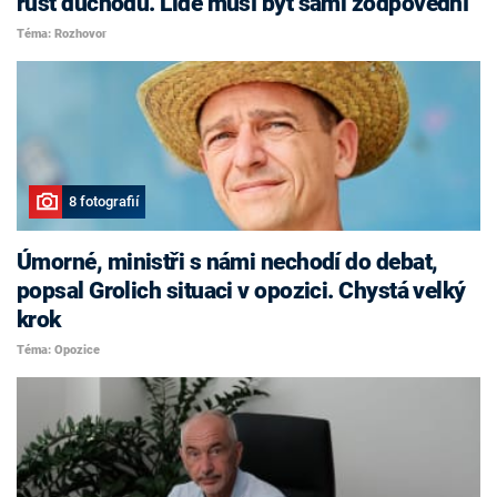
růst důchodů. Lidé musí být sami zodpovědní
Téma: Rozhovor
8 fotografií
Úmorné, ministři s námi nechodí do debat,
popsal Grolich situaci v opozici. Chystá velký
krok
Téma: Opozice