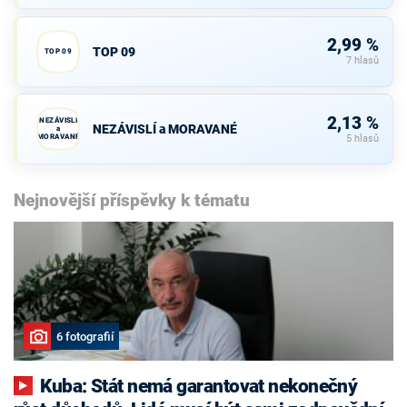
2,99 %
TOP 09
TOP 09
7 hlasů
2,13 %
NEZÁVISLÍ
NEZÁVISLÍ a MORAVANÉ
a
MORAVANÉ
5 hlasů
Nejnovější příspěvky k tématu
6 fotografií
Kuba: Stát nemá garantovat nekonečný