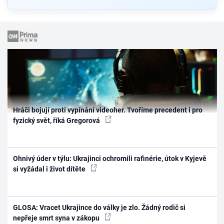
Hráči bojují proti vypínání videoher. Tvoříme precedent i pro
fyzický svět, říká Gregorová
Ohnivý úder v týlu: Ukrajinci ochromili rafinérie, útok v Kyjevě
si vyžádal i život dítěte
GLOSA: Vracet Ukrajince do války je zlo. Žádný rodič si
nepřeje smrt syna v zákopu