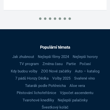
Populární témata
Jak zhubnout
Nejlepší filmy 2024
Nejlepší horory
TV program
Změna času
Partie
Počasí
Kdy budou volby
ZOO Nové začátky
Auto – katalog
7 pádů Honzy Dědka
Volby 2025
Svařené víno
Tatarák podle Pohlreicha
Aloe vera
Pěstování lichořeřišnice
Výpočet ascendentu
Tvarohové knedlíky
Nejlepší palačinky
Švestkový koláč