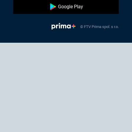
Google Play
© FTV Prima spol. s r.o.