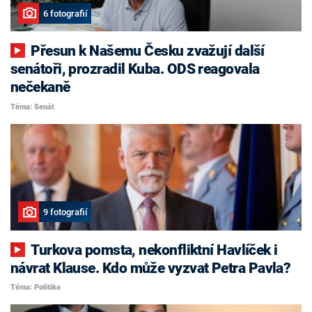
6 fotografií
Přesun k Našemu Česku zvažují další
senátoři, prozradil Kuba. ODS reagovala
nečekaně
Téma: Senát
9 fotografií
Turkova pomsta, nekonfliktní Havlíček i
návrat Klause. Kdo může vyzvat Petra Pavla?
Téma: Politika