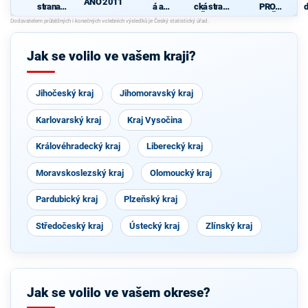
ANO 2011
strana
á a
cká strana
PRO
d
sociálně
demokrati
Čech a
VYSOČIN
c
demokrati
cká unie -
Moravy
U
cká
Českoslov
enská
Jak se volilo ve vašem kraji?
strana
lidová
Jihočeský kraj
Jihomoravský kraj
Karlovarský kraj
Kraj Vysočina
Královéhradecký kraj
Liberecký kraj
Moravskoslezský kraj
Olomoucký kraj
Pardubický kraj
Plzeňský kraj
Středočeský kraj
Ústecký kraj
Zlínský kraj
Jak se volilo ve vašem okrese?