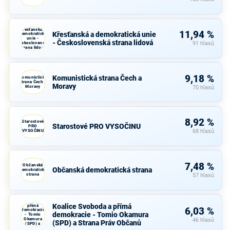
Křesťanská a
11,94 %
Křesťanská a demokratická unie
demokratická
unie -
- Československá strana lidová
Československá
91 hlasů
strana lidová
9,18 %
Komunistická strana Čech a
Komunistická
strana Čech a
Moravy
Moravy
70 hlasů
8,92 %
Starostové
Starostové PRO VYSOČINU
PRO
VYSOČINU
68 hlasů
7,48 %
Občanská
Občanská demokratická strana
demokratická
strana
57 hlasů
Koalice
Svoboda a
Koalice Svoboda a přímá
přímá
6,03 %
demokracie
demokracie - Tomio Okamura
- Tomio
Okamura
46 hlasů
(SPD) a Strana Práv Občanů
(SPD) a
Strana Práv