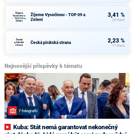
Občanů
Žijeme
3,41 %
Žijeme Vysočinou - TOP 09 a
Vysočinou
- TOP 09 a
Zelení
26 hlasů
Zelení
2,23 %
Česká
Česká pirátská strana
pirátská
strana
17 hlasů
Nejnovější příspěvky k tématu
7 fotografií
Kuba: Stát nemá garantovat nekonečný