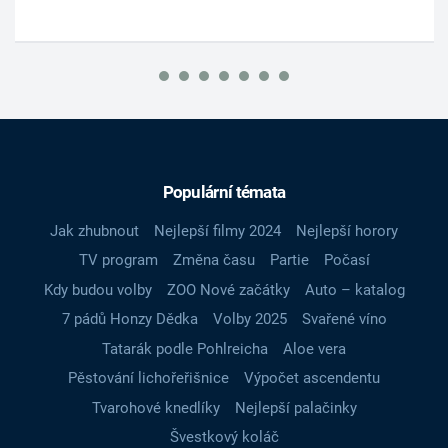
Populární témata
Jak zhubnout
Nejlepší filmy 2024
Nejlepší horory
TV program
Změna času
Partie
Počasí
Kdy budou volby
ZOO Nové začátky
Auto – katalog
7 pádů Honzy Dědka
Volby 2025
Svařené víno
Tatarák podle Pohlreicha
Aloe vera
Pěstování lichořeřišnice
Výpočet ascendentu
Tvarohové knedlíky
Nejlepší palačinky
Švestkový koláč