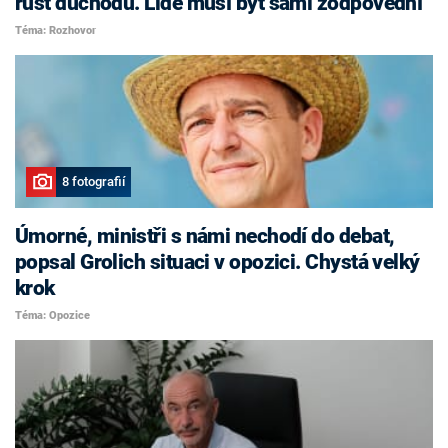
růst důchodů. Lidé musí být sami zodpovědní
Téma: Rozhovor
8 fotografií
Úmorné, ministři s námi nechodí do debat,
popsal Grolich situaci v opozici. Chystá velký
krok
Téma: Opozice