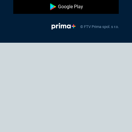
Google Play
© FTV Prima spol. s r.o.