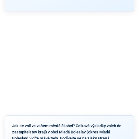
Jak se volí ve vašem městě či obci? Celkové výsledky voleb do
zastupitelstev krajů v obci Mladá Boleslav (okres Mladá
Boleslav) vidíte právě tady. Podívejte se na zisky stran i