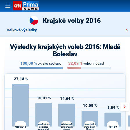
Krajské volby 2016
Celkové výsledky
Výsledky krajských voleb 2016: Mladá
Boleslav
100,00
%
32,09
%
okrsků sečteno
volební účast
27,18 %
15,01 %
14,64 %
10,08 %
8,89 %
Česká strana
Komunistická
Občanská
S
ANO 2011
sociálně
demokratická
strana Čech a
TOP 09
demokratická
strana
Moravy