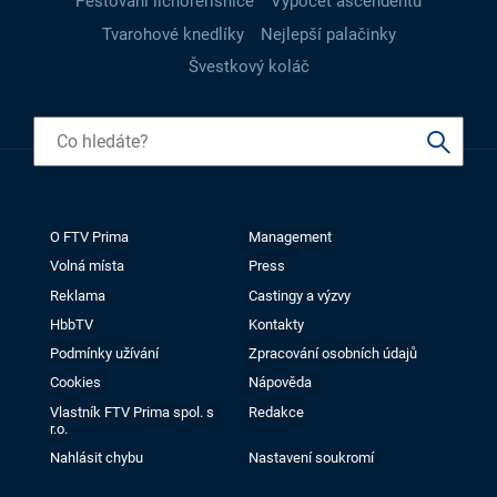
Pěstování lichořeřišnice
Výpočet ascendentu
Tvarohové knedlíky
Nejlepší palačinky
Švestkový koláč
O FTV Prima
Management
Volná místa
Press
Reklama
Castingy a výzvy
HbbTV
Kontakty
Podmínky užívání
Zpracování osobních údajů
Cookies
Nápověda
Vlastník FTV Prima spol. s
Redakce
r.o.
Nahlásit chybu
Nastavení soukromí