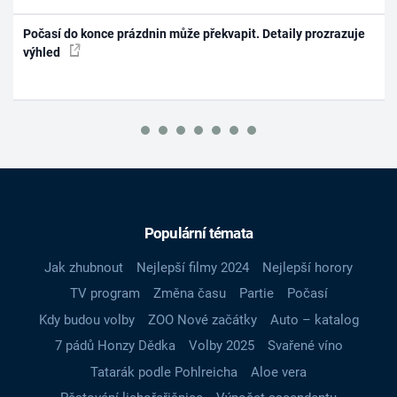
Počasí do konce prázdnin může překvapit. Detaily prozrazuje
výhled
Populární témata
Jak zhubnout
Nejlepší filmy 2024
Nejlepší horory
TV program
Změna času
Partie
Počasí
Kdy budou volby
ZOO Nové začátky
Auto – katalog
7 pádů Honzy Dědka
Volby 2025
Svařené víno
Tatarák podle Pohlreicha
Aloe vera