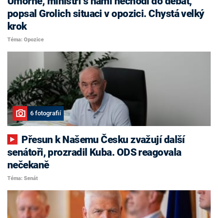
Úmorné, ministři s námi nechodí do debat,
popsal Grolich situaci v opozici. Chystá velký
krok
Téma: Opozice
6 fotografií
Přesun k Našemu Česku zvažují další
senátoři, prozradil Kuba. ODS reagovala
nečekaně
Téma: Senát