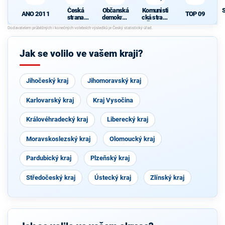
Česká
Občanská
Komunisti
ANO 2011
TOP 09
strana
demokrati
cká strana
sociálně
cká strana
Čech a
N
demokrati
Moravy
cká
Jak se volilo ve vašem kraji?
Jihočeský kraj
Jihomoravský kraj
Karlovarský kraj
Kraj Vysočina
Královéhradecký kraj
Liberecký kraj
Moravskoslezský kraj
Olomoucký kraj
Pardubický kraj
Plzeňský kraj
Středočeský kraj
Ústecký kraj
Zlínský kraj