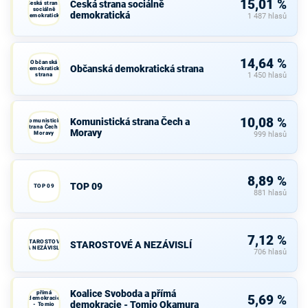
15,01 %
Česká strana sociálně
Česká strana
sociálně
demokratická
demokratická
1 487 hlasů
14,64 %
Občanská
Občanská demokratická strana
demokratická
strana
1 450 hlasů
10,08 %
Komunistická strana Čech a
Komunistická
strana Čech a
Moravy
Moravy
999 hlasů
8,89 %
TOP 09
TOP 09
881 hlasů
7,12 %
STAROSTOVÉ
STAROSTOVÉ A NEZÁVISLÍ
A NEZÁVISLÍ
706 hlasů
Koalice
Svoboda a
Koalice Svoboda a přímá
přímá
5,69 %
demokracie
demokracie - Tomio Okamura
- Tomio