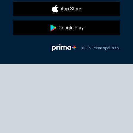
App Store
Google Play
© FTV Prima spol. s r.o.