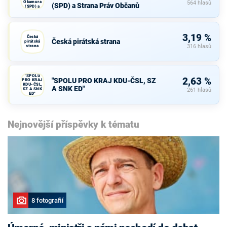
Okamura
564 hlasů
(SPD) a Strana Práv Občanů
(SPD) a
Strana Práv
Občanů
3,19 %
Česká
Česká pirátská strana
pirátská
strana
316 hlasů
"SPOLU
2,63 %
"SPOLU PRO KRAJ KDU-ČSL, SZ
PRO KRAJ
KDU-ČSL,
A SNK ED"
SZ A SNK
261 hlasů
ED"
Nejnovější příspěvky k tématu
8 fotografií