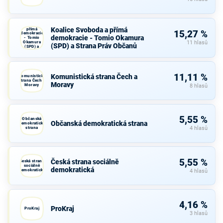
Koalice
Svoboda a
Koalice Svoboda a přímá
přímá
15,27 %
demokracie
demokracie - Tomio Okamura
- Tomio
Okamura
11 hlasů
(SPD) a Strana Práv Občanů
(SPD) a
Strana Práv
Občanů
11,11 %
Komunistická strana Čech a
Komunistická
strana Čech a
Moravy
Moravy
8 hlasů
5,55 %
Občanská
Občanská demokratická strana
demokratická
strana
4 hlasů
5,55 %
Česká strana sociálně
Česká strana
sociálně
demokratická
demokratická
4 hlasů
4,16 %
ProKraj
ProKraj
3 hlasů