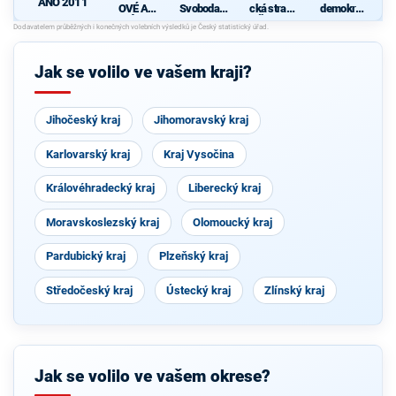
ANO 2011
OVÉ A
Svoboda a
cká strana
demokrati
NEZÁVISL
přímá
Čech a
cká strana
Í
demokraci
Moravy
d
e - Tomio
Okamura
Jak se volilo ve vašem kraji?
(SPD) a
Strana
Práv
Občanů
Jihočeský kraj
Jihomoravský kraj
Karlovarský kraj
Kraj Vysočina
Královéhradecký kraj
Liberecký kraj
Moravskoslezský kraj
Olomoucký kraj
Pardubický kraj
Plzeňský kraj
Středočeský kraj
Ústecký kraj
Zlínský kraj
Jak se volilo ve vašem okrese?