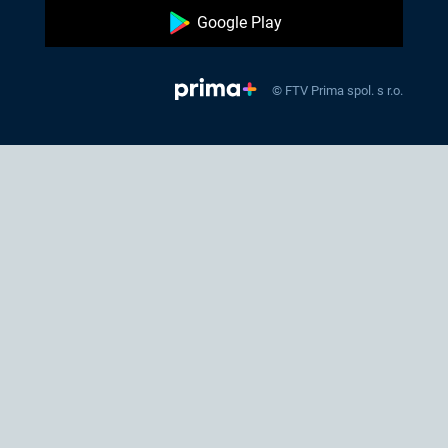
Google Play
© FTV Prima spol. s r.o.