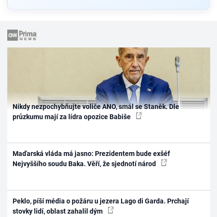
Nikdy nezpochybňujte voliče ANO, smál se Staněk. Dle
průzkumu mají za lídra opozice Babiše
Maďarská vláda má jasno: Prezidentem bude exšéf
Nejvyššího soudu Baka. Věří, že sjednotí národ
Peklo, píší média o požáru u jezera Lago di Garda. Prchají
stovky lidí, oblast zahalil dým