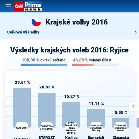
Krajské volby 2016
Celkové výsledky
Výsledky krajských voleb 2016: Ryjice
100,00
%
46,88
%
okrsků sečteno
volební účast
23,61 %
20,83 %
15,27 %
11,11 %
5,55 %
Koalice
Svoboda a
přímá
Komunistická
demokracie
Občanská
STAROSTOVÉ
ANO 2011
- Tomio
strana Čech a
demokratická
A NEZÁVISLÍ
Okamura
Moravy
strana
d
(SPD) a
Strana Práv
STAROST
Koalice
Komunisti
Občanská
Občanů