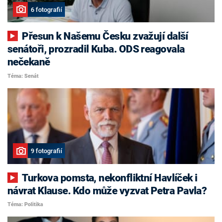
6 fotografií
Přesun k Našemu Česku zvažují další
senátoři, prozradil Kuba. ODS reagovala
nečekaně
Téma: Senát
9 fotografií
Turkova pomsta, nekonfliktní Havlíček i
návrat Klause. Kdo může vyzvat Petra Pavla?
Téma: Politika