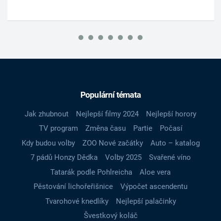
Populární témata
Jak zhubnout
Nejlepší filmy 2024
Nejlepší horory
TV program
Změna času
Partie
Počasí
Kdy budou volby
ZOO Nové začátky
Auto – katalog
7 pádů Honzy Dědka
Volby 2025
Svařené víno
Tatarák podle Pohlreicha
Aloe vera
Pěstování lichořeřišnice
Výpočet ascendentu
Tvarohové knedlíky
Nejlepší palačinky
Švestkový koláč