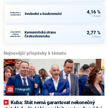
4,16 %
Svobodní a
Svobodní a Soukromníci
Soukromníci
3 hlasů
2,77 %
Komunistická strana
Komunistická
strana
Československa
Československa
2 hlasů
Nejnovější příspěvky k tématu
7 fotografií
Kuba: Stát nemá garantovat nekonečný