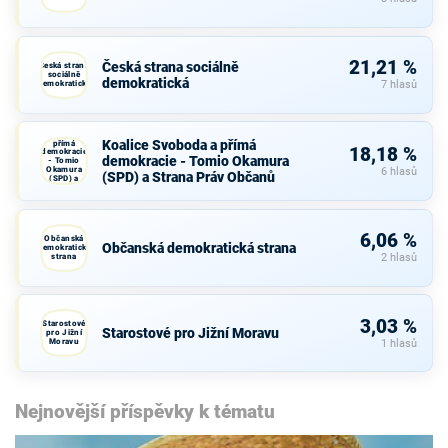
21,21 %
Česká strana sociálně
Česká strana
sociálně
demokratická
demokratická
7 hlasů
Koalice
Svoboda a
Koalice Svoboda a přímá
přímá
18,18 %
demokracie
demokracie - Tomio Okamura
- Tomio
Okamura
6 hlasů
(SPD) a Strana Práv Občanů
(SPD) a
Strana Práv
Občanů
6,06 %
Občanská
Občanská demokratická strana
demokratická
strana
2 hlasů
3,03 %
Starostové
Starostové pro Jižní Moravu
pro Jižní
Moravu
1 hlasů
Nejnovější příspěvky k tématu