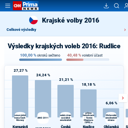
Krajské volby 2016
Celkové výsledky
Výsledky krajských voleb 2016: Rudlice
100,00
%
40,48
%
okrsků sečteno
volební účast
27,27 %
24,24 %
21,21 %
18,18 %
6,06 %
Koalice
Svoboda a
přímá
demokracie
Komunistická
Česká strana
Občanská
strana Čech a
ANO 2011
sociálně
- Tomio
demokratická
Moravy
demokratická
Okamura
strana
(SPD) a
Strana Práv
Komunisti
Česká
Koalice
Občanská
S
Občanů