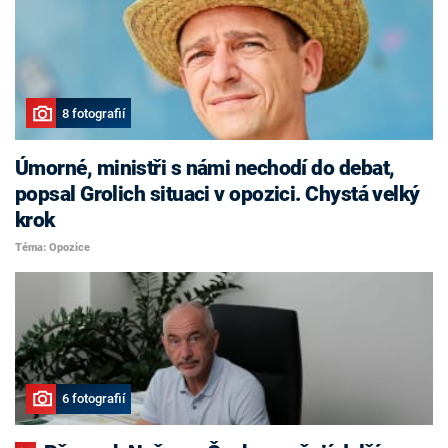
8 fotografií
Úmorné, ministři s námi nechodí do debat,
popsal Grolich situaci v opozici. Chystá velký
krok
Téma: Opozice
6 fotografií