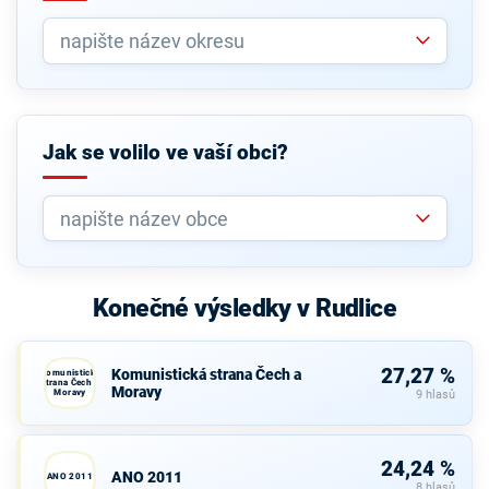
Jak se volilo ve vaší obci?
Konečné výsledky v Rudlice
27,27 %
Komunistická strana Čech a
Komunistická
strana Čech a
Moravy
Moravy
9 hlasů
24,24 %
ANO 2011
ANO 2011
8 hlasů