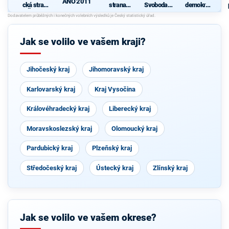
ANO 2011
cká strana
strana
Svoboda a
demokrati
Čech a
sociálně
přímá
cká strana
Moravy
demokrati
demokraci
cká
e - Tomio
Okamura
Jak se volilo ve vašem kraji?
(SPD) a
Strana
Práv
Občanů
Jihočeský kraj
Jihomoravský kraj
Karlovarský kraj
Kraj Vysočina
Královéhradecký kraj
Liberecký kraj
Moravskoslezský kraj
Olomoucký kraj
Pardubický kraj
Plzeňský kraj
Středočeský kraj
Ústecký kraj
Zlínský kraj
Jak se volilo ve vašem okrese?