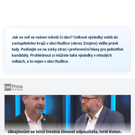
Jak se volí ve vašem městě či obci? Celkové výsledky voleb do
zastupitelstev krajů v obci Rudlice (okres Znojmo) vidíte právě
tady. Podívejte se na zisky stran i preferenční hlasy pro jednotlivé
kandidáty. Prohlédnout si můžete také výsledky v minulých
volbách, a to nejen v obci Rudlice.
Ukrajincům se lehčí trestná činnost odpouštěla, tvrdí Koten.