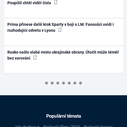
Pospíšil chtěl vidět čísla
Prima přinese další krok Sparty v boji o LM. Fanoušci uvidí i
rozhodující odvetu v Lyonu
Rusko našlo slabé místo ukrajinské obrany. Útočit může téměř
bez varování
Populární témata
Jak zhubnout
Nejlepší filmy 2024
Nejlepší horory