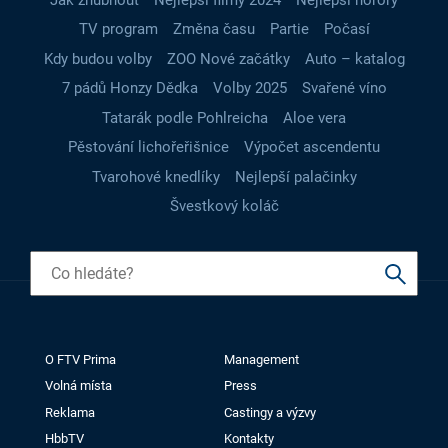
TV program
Změna času
Partie
Počasí
Kdy budou volby
ZOO Nové začátky
Auto – katalog
7 pádů Honzy Dědka
Volby 2025
Svařené víno
Tatarák podle Pohlreicha
Aloe vera
Pěstování lichořeřišnice
Výpočet ascendentu
Tvarohové knedlíky
Nejlepší palačinky
Švestkový koláč
O FTV Prima
Management
Volná místa
Press
Reklama
Castingy a výzvy
HbbTV
Kontakty