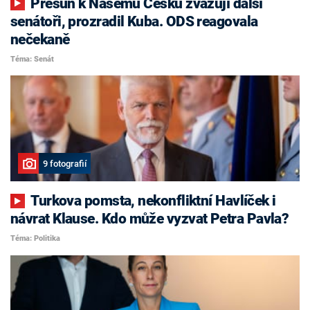
Přesun k Našemu Česku zvažují další
senátoři, prozradil Kuba. ODS reagovala
nečekaně
Téma: Senát
9 fotografií
Turkova pomsta, nekonfliktní Havlíček i
návrat Klause. Kdo může vyzvat Petra Pavla?
Téma: Politika