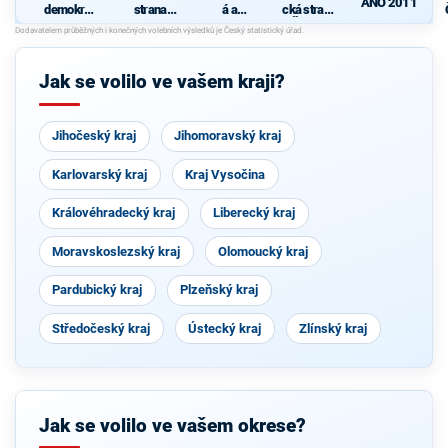
ANO 2011
demokrati
strana
á a
cká strana
cká strana
sociálně
demokrati
Čech a
S
demokrati
cká unie -
Moravy
cká
Českoslov
enská
Jak se volilo ve vašem kraji?
strana
lidová
Jihočeský kraj
Jihomoravský kraj
Karlovarský kraj
Kraj Vysočina
Královéhradecký kraj
Liberecký kraj
Moravskoslezský kraj
Olomoucký kraj
Pardubický kraj
Plzeňský kraj
Středočeský kraj
Ústecký kraj
Zlínský kraj
Jak se volilo ve vašem okrese?