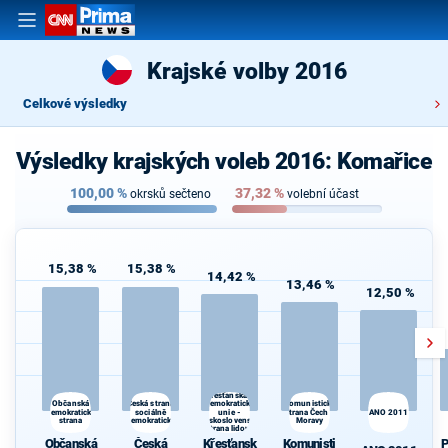
Krajské volby 2016
Celkové výsledky
Výsledky krajských voleb 2016: Komařice
100,00
%
37,32
%
okrsků sečteno
volební účast
15,38 %
15,38 %
14,42 %
13,46 %
12,50 %
Křesťanská a
Česká strana
Komunistická
Občanská
demokratická
demokratická
sociálně
unie -
strana Čech a
ANO 2011
strana
demokratická
Československá
Moravy
strana lidová
Občanská
Česká
Křesťansk
Komunisti
P