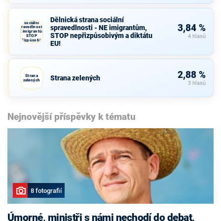
Dělnická strana sociální
Dělnická strana
sociální
3,84 %
spravedlnosti - NE imigrantům,
spravedlnosti -
NE imigrantům,
STOP nepřizpůsobivým a diktátu
STOP
4 hlasů
nepřizpůsobivým
EU!
a diktátu EU!
2,88 %
Strana
Strana zelených
zelených
3 hlasů
Nejnovější příspěvky k tématu
8 fotografií
Úmorné, ministři s námi nechodí do debat,