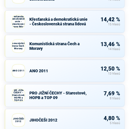
Křesťanská a
14,42 %
Křesťanská a demokratická unie
demokratická
unie -
- Československá strana lidová
Československá
15 hlasů
strana lidová
13,46 %
Komunistická strana Čech a
Komunistická
strana Čech a
Moravy
Moravy
14 hlasů
12,50 %
ANO 2011
ANO 2011
13 hlasů
PRO JIŽNÍ
7,69 %
PRO JIŽNÍ ČECHY - Starostové,
ČECHY -
Starostové,
HOPB a TOP 09
HOPB a
8 hlasů
TOP 09
4,80 %
JIHOČEŠI
JIHOČEŠI 2012
2012
5 hlasů