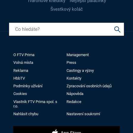
Tvarohové knedlíky
Nejlepší palačinky
Švestkový koláč
O FTV Prima
Management
Volná místa
Press
Reklama
Castingy a výzvy
HbbTV
Kontakty
Podmínky užívání
Zpracování osobních údajů
Cookies
Nápověda
Vlastník FTV Prima spol. s
Redakce
r.o.
Nahlásit chybu
Nastavení soukromí