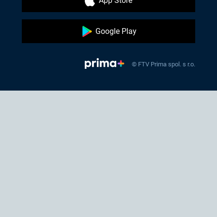
App Store
Google Play
© FTV Prima spol. s r.o.