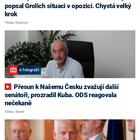
popsal Grolich situaci v opozici. Chystá velký
krok
Téma: Opozice
6 fotografií
Přesun k Našemu Česku zvažují další
senátoři, prozradil Kuba. ODS reagovala
nečekaně
Téma: Senát