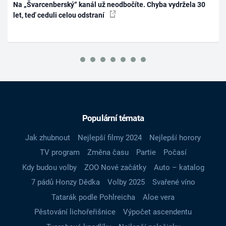
Na „Švarcenberský“ kanál už neodbočíte. Chyba vydržela 30
let, teď ceduli celou odstraní
Populární témata
Jak zhubnout
Nejlepší filmy 2024
Nejlepší horory
TV program
Změna času
Partie
Počasí
Kdy budou volby
ZOO Nové začátky
Auto – katalog
7 pádů Honzy Dědka
Volby 2025
Svařené víno
Tatarák podle Pohlreicha
Aloe vera
Pěstování lichořeřišnice
Výpočet ascendentu