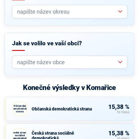
Jak se volilo ve vaší obci?
Konečné výsledky v Komařice
15,38 %
Občanská
Občanská demokratická strana
demokratická
strana
16 hlasů
15,38 %
Česká strana sociálně
Česká strana
sociálně
demokratická
demokratická
16 hlasů